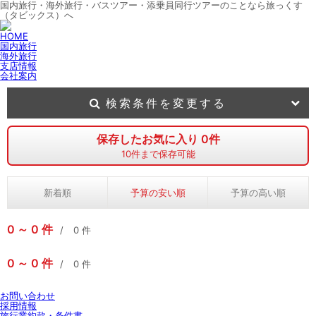
国内旅行・海外旅行・バスツアー・添乗員同行ツアーのことなら旅っくす
（タビックス）へ
HOME
国内旅行
海外旅行
支店情報
会社案内
検索条件を変更する
保存したお気に入り
0
件
10
件まで保存可能
新着順
予算の安い順
予算の高い順
0
0
件
0
件
0
0
件
0
件
お問い合わせ
採用情報
旅行業約款・条件書