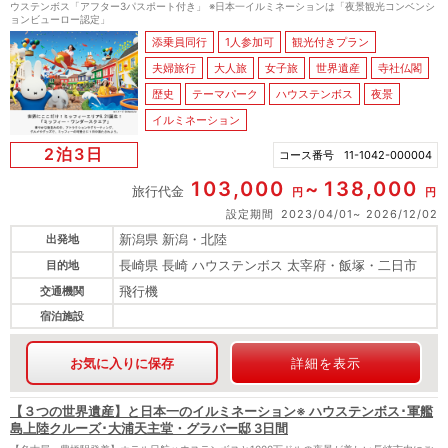
ウステンボス「アフター3パスポート付き」 ※日本一イルミネーションは「夜景観光コンベンシ
ョンビューロー認定」
添乗員同行
1人参加可
観光付きプラン
夫婦旅行
大人旅
女子旅
世界遺産
寺社仏閣
歴史
テーマパーク
ハウステンボス
夜景
イルミネーション
2泊3日
コース番号
11-1042-000004
103,000
138,000
旅行代金
円
円
設定期間
2023/04/01
2026/12/02
新潟県 新潟・北陸
出発地
長崎県 長崎 ハウステンボス 太宰府・飯塚・二日市
目的地
飛行機
交通機関
宿泊施設
お気に入りに保存
詳細を表示
【３つの世界遺産】と日本一のイルミネーション※ ハウステンボス･軍艦
島上陸クルーズ･大浦天主堂・グラバー邸 3日間