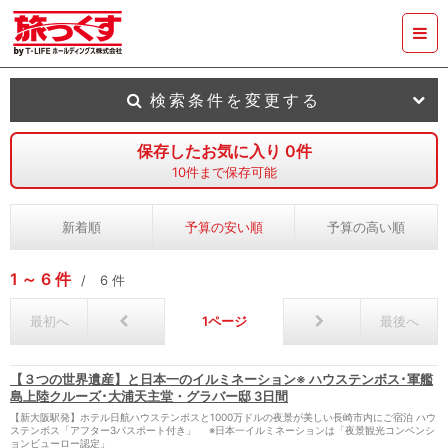
検索条件を変更する
保存したお気に入り
0
件
10
件まで保存可能
新着順
予算の安い順
予算の高い順
1
6
件
6
件
最初へ
1
最後へ
【３つの世界遺産】と日本一のイルミネーション※ ハウステンボス･軍艦
島上陸クルーズ･大浦天主堂・グラバー邸 3日間
【新大阪駅発】ホテル日航ハウステンボスと1000万ドルの夜景が美しい長崎市内にご宿泊 ハウ
ステンボス「アフター3パスポート付き」 ※日本一イルミネーションは「夜景観光コンベンシ
ョンビューロー認定」