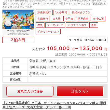
【名古屋・豊橋駅発着】ホテル日航ハウステンボスと1000万ドルの夜景が美しい長崎市内にご
宿泊 ハウステンボス「アフター3パスポート付き」 ※日本一イルミネーションは「夜景観光コン
ベンションビューロー認定」
添乗員同行
1人参加可
観光付きプラン
夫婦旅行
大人旅
女子旅
世界遺産
寺社仏閣
歴史
テーマパーク
ハウステンボス
夜景
イルミネーション
2泊3日
コース番号
11-1042-000004
105,000
135,000
旅行代金
円
円
設定期間
2023/04/01
2026/12/02
愛知県 中部・東海
出発地
長崎県 長崎 ハウステンボス 太宰府・飯塚・二日市
目的地
新幹線 バス
交通機関
宿泊施設
お気に入りに保存
詳細を表示
【３つの世界遺産】と日本一のイルミネーション※ ハウステンボス･軍艦
島上陸クルーズ･大浦天主堂・グラバー邸 3日間