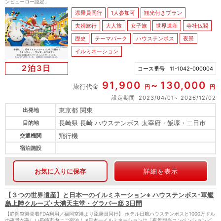
ンビューロー認定」
添乗員同行
1人参加可
観光付きプラン
夫婦旅行
大人旅
女子旅
世界遺産
寺社仏閣
歴史
テーマパーク
ハウステンボス
夜景
イルミネーション
2泊3日
コース番号
11-1042-000004
91,900
130,000
旅行代金
円
円
設定期間
2023/04/01
2026/12/02
東京都 関東
出発地
長崎県 長崎 ハウステンボス 太宰府・飯塚・二日市
目的地
飛行機
交通機関
宿泊施設
お気に入りに保存
詳細を表示
【３つの世界遺産】と日本一のイルミネーション※ ハウステンボス･軍艦
島上陸クルーズ･大浦天主堂・グラバー邸 3日間
【静岡空港発着FDA利用／福岡空港より添乗員同行】 ホテル日航ハウステンボスと1000万ドル
の夜景が美しい長崎市内にご宿泊！ ※日本一イルミネーションは「夜景観光コンベンションビ