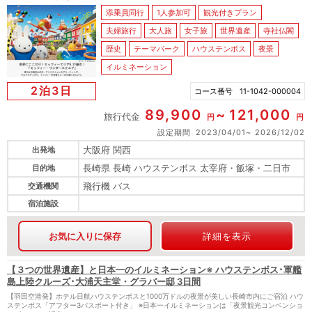
添乗員同行
1人参加可
観光付きプラン
夫婦旅行
大人旅
女子旅
世界遺産
寺社仏閣
歴史
テーマパーク
ハウステンボス
夜景
イルミネーション
2泊3日
コース番号
11-1042-000004
89,900
121,000
旅行代金
円
円
設定期間
2023/04/01
2026/12/02
大阪府 関西
出発地
長崎県 長崎 ハウステンボス 太宰府・飯塚・二日市
目的地
飛行機 バス
交通機関
宿泊施設
お気に入りに保存
詳細を表示
【３つの世界遺産】と日本一のイルミネーション※ ハウステンボス･軍艦
島上陸クルーズ･大浦天主堂・グラバー邸 3日間
【羽田空港発】ホテル日航ハウステンボスと1000万ドルの夜景が美しい長崎市内にご宿泊 ハウ
ステンボス「アフター3パスポート付き」 ※日本一イルミネーションは「夜景観光コンベンショ