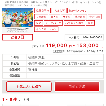
【福島空港発】世界遺産「軍艦島」へ上陸クルーズにてご案内！ ※日本一イルミネーションは
「夜景観光コンベンションビューロー認定」
添乗員同行
1人参加可
観光付きプラン
夫婦旅行
大人旅
女子旅
世界遺産
寺社仏閣
歴史
テーマパーク
ハウステンボス
夜景
イルミネーション
2泊3日
コース番号
11-1042-000004
119,000
153,000
旅行代金
円
円
設定期間
2023/04/01
2026/12/02
福島県 東北
出発地
長崎県 長崎 ハウステンボス 太宰府・飯塚・二日市
目的地
飛行機
交通機関
宿泊施設
お気に入りに保存
詳細を表示
1
6
件
6
件