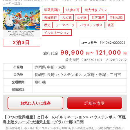
ューロー認定」
添乗員同行
1人参加可
観光付きプラン
夫婦旅行
大人旅
女子旅
世界遺産
寺社仏閣
歴史
テーマパーク
ハウステンボス
夜景
イルミネーション
2泊3日
コース番号
11-1042-000004
99,900
121,000
旅行代金
円
円
設定期間
2023/04/01
2026/12/02
静岡県 中部・東海
出発地
長崎県 長崎 ハウステンボス 太宰府・飯塚・二日市
目的地
飛行機
交通機関
宿泊施設
お気に入りに保存
詳細を表示
【３つの世界遺産】と日本一のイルミネーション※ ハウステンボス･軍艦
島上陸クルーズ･大浦天主堂・グラバー邸 3日間
【新潟空港発】 ホテル日航ハウステンボスと1000万ドルの夜景が美しい長崎市内にご宿泊 ハ