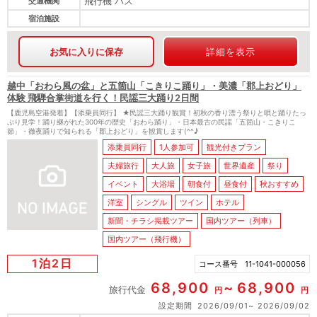
飛行機 バス
交通機関
宿泊施設
お気に入りに保存
詳細を表示
越中「おわら風の盆」と五箇山「こきりこ踊り」・美濃「郡上おどり」
体験 飛騨合掌街道を行く！民謡三大踊り2日間
【鹿児島空港発着】【添乗員同行】 ★民謡三大踊り観賞！初秋の香り漂う祭りと唄と踊りたっ
ぷり見学！踊り継がれた300年の歴史「おわら踊り」・日本最古の民謡「五箇山・こきりこ
節」・徹夜踊りで知られる「郡上おどり」を観賞します(^^♪
添乗員同行
1人参加可
観光付きプラン
夫婦旅行
大人旅
女子旅
世界遺産
祭り
イベント
大浴場
朝食付
昼食付
秋おすすめ
洋室
シングル
ツイン
ホテル
新聞・チラシ掲載ツアー
国内ツアー（列車）
国内ツアー（飛行機）
1泊2日
コース番号
11-1041-000056
68,900
68,900
旅行代金
円
円
設定期間
2026/09/01
2026/09/02