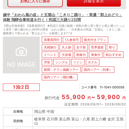
お気に入りに保存
詳細を表示
越中「おわら風の盆」と五箇山「こきりこ踊り」・美濃「郡上おどり」
体験 飛騨合掌街道を行く！民謡三大踊り2日間
【岡山空港発着】【添乗員同行】 ★民謡三大踊り観賞！初秋の香り漂う祭りと唄と踊りたっぷ
り見学！踊り継がれた300年の歴史「おわら踊り」・日本最古の民謡「五箇山・こきりこ節」・
徹夜踊りで知られる「郡上おどり」を観賞します(^^♪
添乗員同行
1人参加可
観光付きプラン
夫婦旅行
大人旅
女子旅
世界遺産
祭り
イベント
大浴場
朝食付
昼食付
秋おすすめ
洋室
シングル
ツイン
ホテル
新聞・チラシ掲載ツアー
国内ツアー（列車）
国内ツアー（飛行機）
1泊2日
コース番号
11-1041-000056
55,900
59,900
旅行代金
円
円
設定期間
2026/09/01
2026/09/02
岡山県 中国
出発地
岐阜県 石川県 富山県 富山・八尾 郡上八幡 金沢 五箇
目的地
山