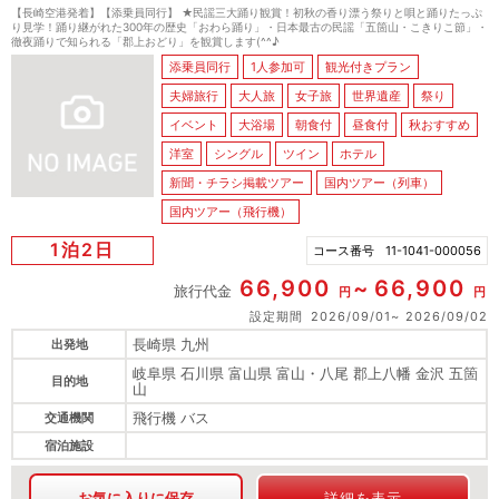
【長崎空港発着】【添乗員同行】 ★民謡三大踊り観賞！初秋の香り漂う祭りと唄と踊りたっぷ
り見学！踊り継がれた300年の歴史「おわら踊り」・日本最古の民謡「五箇山・こきりこ節」・
徹夜踊りで知られる「郡上おどり」を観賞します(^^♪
添乗員同行
1人参加可
観光付きプラン
夫婦旅行
大人旅
女子旅
世界遺産
祭り
イベント
大浴場
朝食付
昼食付
秋おすすめ
洋室
シングル
ツイン
ホテル
新聞・チラシ掲載ツアー
国内ツアー（列車）
国内ツアー（飛行機）
1泊2日
コース番号
11-1041-000056
66,900
66,900
旅行代金
円
円
設定期間
2026/09/01
2026/09/02
長崎県 九州
出発地
岐阜県 石川県 富山県 富山・八尾 郡上八幡 金沢 五箇
目的地
山
飛行機 バス
交通機関
宿泊施設
お気に入りに保存
詳細を表示