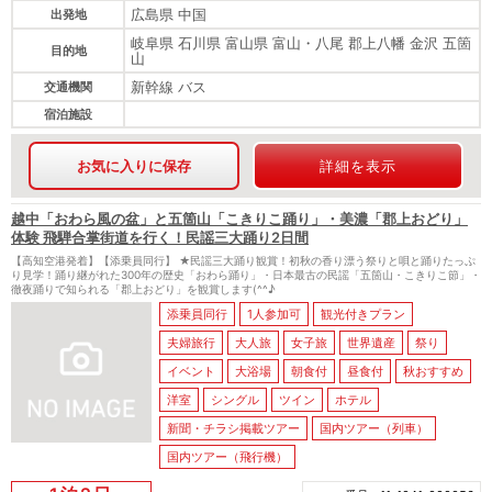
広島県 中国
出発地
岐阜県 石川県 富山県 富山・八尾 郡上八幡 金沢 五箇
目的地
山
新幹線 バス
交通機関
宿泊施設
お気に入りに保存
詳細を表示
越中「おわら風の盆」と五箇山「こきりこ踊り」・美濃「郡上おどり」
体験 飛騨合掌街道を行く！民謡三大踊り2日間
【高知空港発着】【添乗員同行】 ★民謡三大踊り観賞！初秋の香り漂う祭りと唄と踊りたっぷ
り見学！踊り継がれた300年の歴史「おわら踊り」・日本最古の民謡「五箇山・こきりこ節」・
徹夜踊りで知られる「郡上おどり」を観賞します(^^♪
添乗員同行
1人参加可
観光付きプラン
夫婦旅行
大人旅
女子旅
世界遺産
祭り
イベント
大浴場
朝食付
昼食付
秋おすすめ
洋室
シングル
ツイン
ホテル
新聞・チラシ掲載ツアー
国内ツアー（列車）
国内ツアー（飛行機）