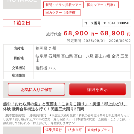
新聞・チラシ掲載ツアー
国内ツアー（列車）
国内ツアー（飛行機）
1泊2日
コース番号
11-1041-000056
68,900
68,900
旅行代金
円
円
設定期間
2026/09/01
2026/09/02
福岡県 九州
出発地
岐阜県 石川県 富山県 富山・八尾 郡上八幡 金沢 五箇
目的地
山
飛行機 バス
交通機関
宿泊施設
お気に入りに保存
詳細を表示
越中「おわら風の盆」と五箇山「こきりこ踊り」・美濃「郡上おどり」
体験 飛騨合掌街道を行く！民謡三大踊り2日間
【熊本空港発着】【添乗員同行】 ★民謡三大踊り観賞！初秋の香り漂う祭りと唄と踊りたっぷ
り見学！踊り継がれた300年の歴史「おわら踊り」・日本最古の民謡「五箇山・こきりこ節」・
徹夜踊りで知られる「郡上おどり」を観賞します(^^♪
添乗員同行
1人参加可
観光付きプラン