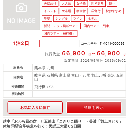
夫婦旅行
大人旅
女子旅
世界遺産
祭り
イベント
大浴場
朝食付
昼食付
秋おすすめ
洋室
シングル
ツイン
ホテル
新聞・チラシ掲載ツアー
国内ツアー（列車）
国内ツアー（飛行機）
1泊2日
コース番号
11-1041-000056
66,900
66,900
旅行代金
円
円
設定期間
2026/09/01
2026/09/02
熊本県 九州
出発地
岐阜県 石川県 富山県 富山・八尾 郡上八幡 金沢 五箇
目的地
山
飛行機 バス
交通機関
宿泊施設
お気に入りに保存
詳細を表示
越中「おわら風の盆」と五箇山「こきりこ踊り」・美濃「郡上おどり」
体験 飛騨合掌街道を行く！民謡三大踊り2日間