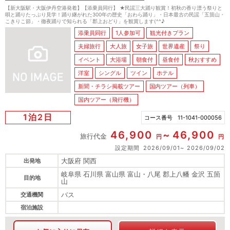
【新大阪駅・大阪伊丹空港発着】【添乗員同行】 ★民謡三大踊り観賞！初秋の香り漂う祭りと
唄と踊りたっぷり見学！踊り継がれた300年の歴史「おわら踊り」・日本最古の民謡「五箇山・
こきりこ節」・徹夜踊りで知られる「郡上おどり」を観賞します(^^♪
添乗員同行
1人参加可
観光付きプラン
夫婦旅行
大人旅
女子旅
世界遺産
祭り
イベント
大浴場
朝食付
昼食付
秋おすすめ
洋室
シングル
ツイン
ホテル
新聞・チラシ掲載ツアー
国内ツアー（列車）
国内ツアー（飛行機）
1泊2日
コース番号
11-1041-000056
46,900
46,900
旅行代金
円
円
設定期間
2026/09/01
2026/09/02
大阪府 関西
出発地
岐阜県 石川県 富山県 富山・八尾 郡上八幡 金沢 五箇
目的地
山
バス
交通機関
宿泊施設