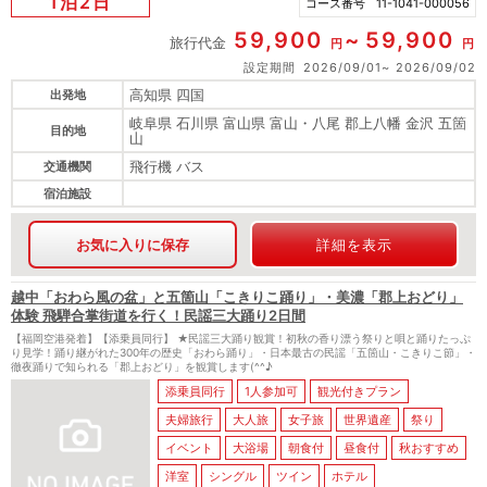
1泊2日
コース番号
11-1041-000056
59,900
59,900
旅行代金
円
円
設定期間
2026/09/01
2026/09/02
高知県 四国
出発地
岐阜県 石川県 富山県 富山・八尾 郡上八幡 金沢 五箇
目的地
山
飛行機 バス
交通機関
宿泊施設
お気に入りに保存
詳細を表示
越中「おわら風の盆」と五箇山「こきりこ踊り」・美濃「郡上おどり」
体験 飛騨合掌街道を行く！民謡三大踊り2日間
【福岡空港発着】【添乗員同行】 ★民謡三大踊り観賞！初秋の香り漂う祭りと唄と踊りたっぷ
り見学！踊り継がれた300年の歴史「おわら踊り」・日本最古の民謡「五箇山・こきりこ節」・
徹夜踊りで知られる「郡上おどり」を観賞します(^^♪
添乗員同行
1人参加可
観光付きプラン
夫婦旅行
大人旅
女子旅
世界遺産
祭り
イベント
大浴場
朝食付
昼食付
秋おすすめ
洋室
シングル
ツイン
ホテル