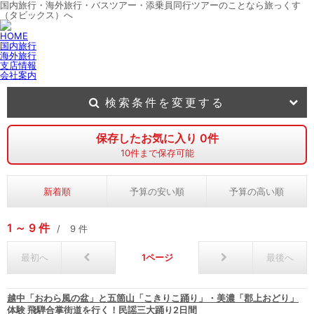
国内旅行・海外旅行・バスツアー・添乗員同行ツアーのことなら旅っくす
（タビックス）へ
HOME
国内旅行
海外旅行
支店情報
会社案内
検索条件を変更する
保存したお気に入り
0
件
10
件まで保存可能
新着順
予算の安い順
予算の高い順
1
9
件
9
件
最初へ
1
最後へ
越中「おわら風の盆」と五箇山「こきりこ踊り」・美濃「郡上おどり」
体験 飛騨合掌街道を行く！民謡三大踊り2日間