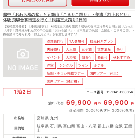
越中「おわら風の盆」と五箇山「こきりこ踊り」・美濃「郡上おどり」
体験 飛騨合掌街道を行く！民謡三大踊り2日間
【宮崎空港発着】【添乗員同行】 ★民謡三大踊り観賞！初秋の香り漂う祭りと唄と踊りたっぷ
り見学！踊り継がれた300年の歴史「おわら踊り」・日本最古の民謡「五箇山・こきりこ節」・
徹夜踊りで知られる「郡上おどり」を観賞します(^^♪
添乗員同行
1人参加可
観光付きプラン
夫婦旅行
大人旅
女子旅
世界遺産
祭り
イベント
大浴場
朝食付
昼食付
秋おすすめ
洋室
シングル
ツイン
ホテル
新聞・チラシ掲載ツアー
国内ツアー（列車）
国内ツアー（飛行機）
1泊2日
コース番号
11-1041-000056
69,900
69,900
旅行代金
円
円
設定期間
2026/09/01
2026/09/02
宮崎県 九州
出発地
岐阜県 石川県 富山県 富山・八尾 郡上八幡 金沢 五箇
目的地
山