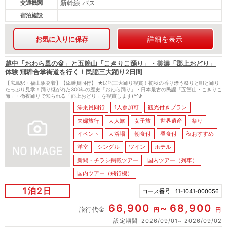
新幹線 バス
交通機関
宿泊施設
お気に入りに保存
詳細を表示
越中「おわら風の盆」と五箇山「こきりこ踊り」・美濃「郡上おどり」
体験 飛騨合掌街道を行く！民謡三大踊り2日間
【広島駅・福山駅発着】【添乗員同行】 ★民謡三大踊り観賞！初秋の香り漂う祭りと唄と踊り
たっぷり見学！踊り継がれた300年の歴史「おわら踊り」・日本最古の民謡「五箇山・こきりこ
節」・徹夜踊りで知られる「郡上おどり」を観賞します(^^♪
添乗員同行
1人参加可
観光付きプラン
夫婦旅行
大人旅
女子旅
世界遺産
祭り
イベント
大浴場
朝食付
昼食付
秋おすすめ
洋室
シングル
ツイン
ホテル
新聞・チラシ掲載ツアー
国内ツアー（列車）
国内ツアー（飛行機）
1泊2日
コース番号
11-1041-000056
66,900
68,900
旅行代金
円
円
設定期間
2026/09/01
2026/09/02