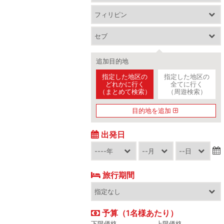
追加目的地
指定した地区の
指定した地区の
どれかに行く
全てに行く
（まとめて検索）
（周遊検索）
目的地を追加
出発日
旅行期間
予算（1名様あたり）
下限価格
上限価格