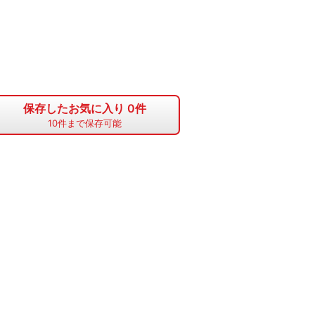
保存したお気に入り
0
件
10
件まで保存可能