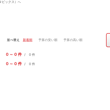
タビックス）へ
並べ替え
新着順
予算の安い順
予算の高い順
0
0
件
0
件
0
0
件
0
件