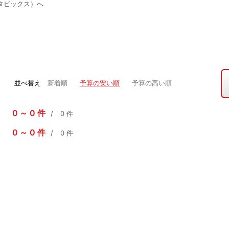
タビックス）へ
並べ替え
新着順
予算の安い順
予算の高い順
0
0
件
0
件
0
0
件
0
件