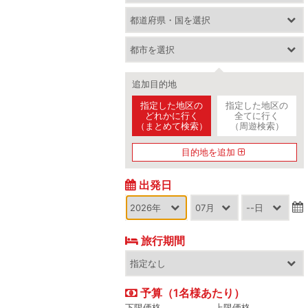
追加目的地
指定した地区の
指定した地区の
どれかに行く
全てに行く
（まとめて検索）
（周遊検索）
目的地を追加
出発日
旅行期間
予算（1名様あたり）
下限価格
上限価格