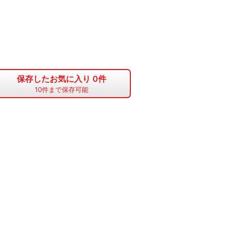
保存したお気に入り
0
件
10
件まで保存可能