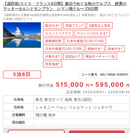
【成田発/スイス・フランス8日間】連泊でめぐる秋のアルプス 絶景の
マッターホルンとモンブラン レマン湖クルーズ8日間
【福島県内の主要駅⇔成田空港間は送迎車付※4名様以上】添乗員同行・連泊でめぐるアルプス
の名峰と秋色のスイス
観光付き*
周遊プラン*
2都市以上滞在
エコノミークラス
マイレージがたまる*
乗継便利用
日本午後発(12:00-17:59)
日本午後着(12:00-17:59)
朝食付き*
昼食付き*
夕食付き*
送迎あり*
燃油サーチャージ別
世界遺産*
5泊8日
コース番号
MU-1N58-GVAY01
515,000
595,000
旅行代金
円
円
設定期間
2026/09/01
2026/09/30
東北 東北すべて 福島 東京(成田)
出発地
シャモニー ベルン ツェルマット ジュネーヴ
目的地
飛行機 海外
交通機関
宿泊施設