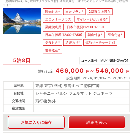
【静岡県内からJRと成田エクスプレス付】添乗員同行・連泊でめぐるアルプスの名峰と秋色の
スイス
観光付き*
周遊プラン*
2都市以上滞在
エコノミークラス
マイレージがたまる*
乗継便利用
日本午後発(12:00-17:59)
日本午後着(12:00-17:59)
朝食付き*
昼食付き*
夕食付き*
送迎あり*
燃油サーチャージ別
世界遺産*
5泊8日
コース番号
MU-1N58-GVAY01
466,000
546,000
旅行代金
円
円
設定期間
2026/09/01
2026/09/30
東海 東京(成田) 東海すべて 静岡空港
出発地
シャモニー ベルン ツェルマット ジュネーヴ
目的地
飛行機 海外
交通機関
宿泊施設
お気に入りに保存
詳細を表示