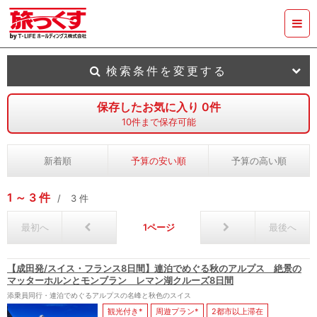
検索条件を変更する
保存したお気に入り
0
件
10
件まで保存可能
新着順
予算の安い順
予算の高い順
1
3
件
3
件
最初へ
1
最後へ
【成田発/スイス・フランス8日間】連泊でめぐる秋のアルプス 絶景の
マッターホルンとモンブラン レマン湖クルーズ8日間
添乗員同行・連泊でめぐるアルプスの名峰と秋色のスイス
観光付き*
周遊プラン*
2都市以上滞在