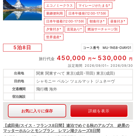
エコノミークラス
マイレージがたまる*
乗継便利用
日本午後発(12:00-17:59)
日本午後着(12:00-17:59)
朝食付き*
昼食付き*
夕食付き*
送迎あり*
燃油サーチャージ別
世界遺産*
5泊8日
コース番号
MU-1N58-GVAY01
450,000
530,000
旅行代金
円
円
設定期間
2026/09/01
2026/09/30
関東 関東すべて 東京(成田･羽田) 東京(成田)
出発地
シャモニー ベルン ツェルマット ジュネーヴ
目的地
飛行機 海外
交通機関
宿泊施設
お気に入りに保存
詳細を表示
【成田発/スイス・フランス8日間】連泊でめぐる秋のアルプス 絶景の
マッターホルンとモンブラン レマン湖クルーズ8日間