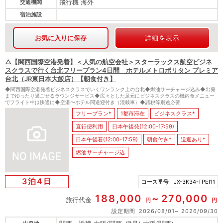
飛行機 海外
交通機関
宿泊施設
お気に入りに保存
詳細を表示
△【関西国際空港発着】＜人気の航空会社＞スターラックス航空ビジネ
スクラスで行く台北フリープラン4日間 ホテルメトロポリタン プレミア
台北（JR東日本大飯店）【朝食付き】
◆関西国際空港発着ビジネスクラスでいくワンランク上の台北◆燃油サーチャージ込み◆出発
までゆったり過ごせるラウンジサービス◆広々とした足元にビジネスクラスの機内食メニュー
でフライト中は快適に◆空港〜ホテル間送迎付き（混載車）◆諸税等別途必要
フリープラン*
1都市滞在
ビジネスクラス*
直行便利用
日本午後発(12:00-17:59)
日本午後着(12:00-17:59)
朝食付き*
送迎あり*
燃油サーチャージ込
3泊4日
コース番号
JX-3K34-TPEI11
188,000
270,000
旅行代金
円
円
設定期間
2026/08/01
2026/09/30