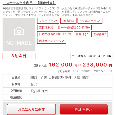
モスホテル台北利用 【朝食付き】
◆関西国際空港発着ビジネスクラスでいくワンランク上の台北◆燃油サーチャージ込み◆出発
までゆったり過ごせるラウンジサービス◆広々とした足元にビジネスクラスの機内食メニュー
でフライト中は快適に◆空港〜ホテル間送迎付き（混載車）◆諸税等別途必要
フリープラン*
1都市滞在
ビジネスクラス*
直行便利用
日本午後発(12:00-17:59)
日本午後着(12:00-17:59)
朝食付き*
送迎あり*
燃油サーチャージ込
3泊4日
コース番号
JX-3K34-TPEI06
162,000
238,000
旅行代金
円
円
設定期間
2026/09/01
2027/03/31
関西・近畿 大阪(関西･伊丹) 大阪(関西)
出発地
台北
目的地
飛行機 海外
交通機関
宿泊施設
お気に入りに保存
詳細を表示