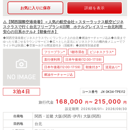
お気に入りに保存
詳細を表示
△【関西国際空港発着】＜人気の航空会社＞スターラックス航空ビジネ
スクラスで行く台北フリープラン4日間 ホテルグレイスリー台北利用
安心の日系ホテル♪【朝食付き】
◆関西空港発着ビジネスクラスでいくワンランク上の台北◆燃油サーチャージ込み◆出発まで
ゆったり過ごせるラウンジサービス◆広々とした足元にビジネスクラスの機内食メニューでフ
ライト中は快適に◆空港〜ホテル間送迎付き（混載車）◆諸税等別途必要
フリープラン*
1都市滞在
ビジネスクラス*
直行便利用
日本午後発(12:00-17:59)
日本午後着(12:00-17:59)
朝食付き*
送迎あり*
燃油サーチャージ込
3泊4日
コース番号
JX-3K34-TPEI12
168,000
215,000
旅行代金
円
円
設定期間
2026/08/01
2026/09/30
関西・近畿 大阪(関西･伊丹) 大阪(関西)
出発地
台北
目的地