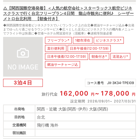
△【関西国際空港発着】＜人気の航空会社＞スターラックス航空ビジネ
スクラスで行く台北フリープラン4日間 龍山寺観光に便利♪ シーザー
メトロ台北利用 【朝食付き】
◆関西国際空港発着ビジネスクラスでいくワンランク上の台北◆燃油サーチャージ込み◆出発
までゆったり過ごせるラウンジサービス◆広々とした足元にビジネスクラスの機内食メニュー
でフライト中は快適に◆空港〜ホテル間送迎付き（混載車）◆諸税等別途必要
フリープラン*
1都市滞在
ビジネスクラス*
直行便利用
日本午後発(12:00-17:59)
日本午後着(12:00-17:59)
朝食付き*
送迎あり*
燃油サーチャージ込
3泊4日
コース番号
JX-3K34-TPEI09
162,000
178,000
旅行代金
円
円
設定期間
2026/09/01
2027/03/31
関西・近畿 大阪(関西･伊丹) 大阪(関西)
出発地
台北
目的地
飛行機 海外
交通機関
宿泊施設