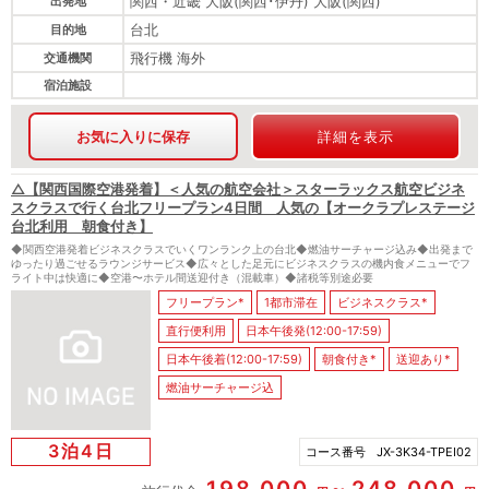
関西・近畿 大阪(関西･伊丹) 大阪(関西)
出発地
台北
目的地
飛行機 海外
交通機関
宿泊施設
お気に入りに保存
詳細を表示
△【関西国際空港発着】＜人気の航空会社＞スターラックス航空ビジネ
スクラスで行く台北フリープラン4日間 人気の【オークラプレステージ
台北利用 朝食付き】
◆関西空港発着ビジネスクラスでいくワンランク上の台北◆燃油サーチャージ込み◆出発まで
ゆったり過ごせるラウンジサービス◆広々とした足元にビジネスクラスの機内食メニューでフ
ライト中は快適に◆空港〜ホテル間送迎付き（混載車）◆諸税等別途必要
フリープラン*
1都市滞在
ビジネスクラス*
直行便利用
日本午後発(12:00-17:59)
日本午後着(12:00-17:59)
朝食付き*
送迎あり*
燃油サーチャージ込
3泊4日
コース番号
JX-3K34-TPEI02