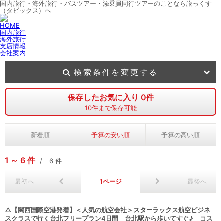
国内旅行・海外旅行・バスツアー・添乗員同行ツアーのことなら旅っくす
（タビックス）へ
HOME
国内旅行
海外旅行
支店情報
会社案内
検索条件を変更する
保存したお気に入り
0
件
10
件まで保存可能
新着順
予算の安い順
予算の高い順
1
6
件
6
件
最初へ
1
最後へ
△【関西国際空港発着】＜人気の航空会社＞スターラックス航空ビジネ
スクラスで行く台北フリープラン4日間 台北駅から歩いてすぐ♪ コス