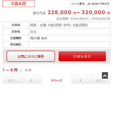
3泊4日
コース番号
JX-3K34-TPEI73
228,000
320,000
旅行代金
円
円
設定期間
2026/08/01
2026/09/30
関西・近畿 大阪(関西･伊丹) 大阪(関西)
出発地
台北
目的地
飛行機 海外
交通機関
宿泊施設
お気に入りに保存
詳細を表示
1
6
件
6
件
最初へ
1
最後へ
お問い合わせ
採用情報
旅行業約款・条件書
個人情報に関する方針
勧誘方針
比較説明・推奨販売方針