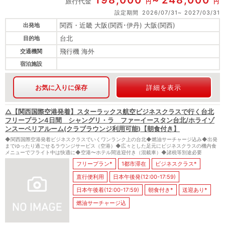
198,000
248,000
旅行代金
円
円
設定期間
2026/07/31
2027/03/31
関西・近畿 大阪(関西･伊丹) 大阪(関西)
出発地
台北
目的地
飛行機 海外
交通機関
宿泊施設
お気に入りに保存
詳細を表示
△【関西国際空港発着】スターラックス航空ビジネスクラスで行く台北
フリープラン4日間 シャングリ・ラ ファーイースタン台北/ホライゾ
ンスーペリアルーム(クラブラウンジ利用可能)【朝食付き】
◆関西国際空港発着ビジネスクラスでいくワンランク上の台北◆燃油サーチャージ込み◆出発
までゆったり過ごせるラウンジサービス（空港）◆広々とした足元にビジネスクラスの機内食
メニューでフライト中は快適に◆空港〜ホテル間送迎付き（混載車）◆諸税等別途必要
フリープラン*
1都市滞在
ビジネスクラス*
直行便利用
日本午後発(12:00-17:59)
日本午後着(12:00-17:59)
朝食付き*
送迎あり*
燃油サーチャージ込