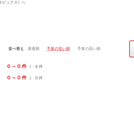
タビックス）へ
並べ替え
新着順
予算の安い順
予算の高い順
0
0
件
0
件
0
0
件
0
件