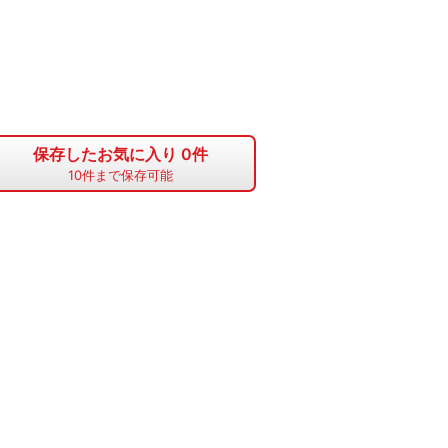
保存したお気に入り
0
件
10
件まで保存可能