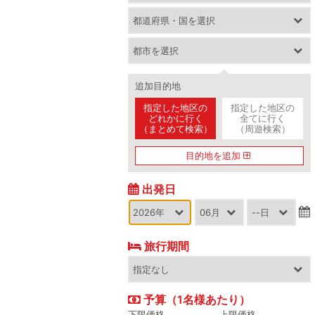
追加目的地
指定した地区の
指定した地区の
どれかに行く
全てに行く
（まとめて検索）
（周遊検索）
目的地を追加
出発日
旅行期間
予算（1名様あたり）
下限価格
上限価格