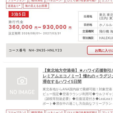
フリープラン*
1都市滞在
ハネムーン*
ひとり旅(1名参加可能)*
エコノミ
送迎あり*
海の見えるお部屋
3泊5日
東北 東北
出発地
(庄内) 
旅行代金
ホノルル
目的地
360,000
930,000
円
円
飛行機 
交通機関
設定期間
2026/08/01
2027/03/31
HALEKU
宿泊施設
コース番号
NH-3N35-HNLY23
お気に入り
【東北地方空港発】★ハワイ応援割引/お
レミアムエコノミー】憧れの＜ラグジ
滞在するハワイ5日間
東北各地からANA国内線で乗継可能！対象空
ビュー指定◆空港ラウンジ利用可◆ウルフギャ
（諸税等別途必要）◆往復送迎付き◆LeaLeaト
ポート◆滞在中の過ごし方自由なフリープラン
フリープラン*
1都市滞在
ハネムーン*
ひとり旅(1名参加可能)*
プレミア