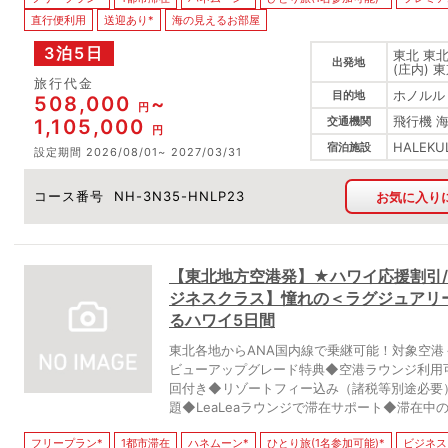
直行便利用
送迎あり*
海の見えるお部屋
3泊5日
東北 東北
出発地
(庄内) 
旅行代金
ホノルル
目的地
508,000
円
飛行機 
交通機関
1,105,000
円
HALEKU
宿泊施設
設定期間
2026/08/01
2027/03/31
コース番号
NH-3N35-HNLP23
お気に入り
【東北地方空港発】★ハワイ応援割引/お
ジネスクラス】憧れの＜ラグジュアリ
るハワイ5日間
東北各地からANA国内線で乗継可能！対象空
ビューアップグレード特典◆空港ラウンジ利用
回付き◆リゾートフィー込み（諸税等別途必要）
題◆LeaLeaラウンジで滞在サポート◆滞在
フリープラン*
1都市滞在
ハネムーン*
ひとり旅(1名参加可能)*
ビジネス