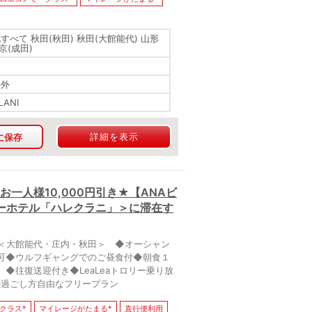
すべて 秋田(秋田) 秋田(大館能代) 山形
東京(成田)
海外
LANI
詳細を表示
に保存
一人様10,000円引き★【ANAビ
ーホテル「ハレクラニ」＞に滞在す
港＜大館能代・庄内・秋田＞ ◆オーシャン
可◆ウルフギャングでのご昼食付◆朝食１
◆往復送迎付き◆LeaLeaトロリー乗り放
中の過ごし方自由なフリープラン
クラス*
マイレージがたまる*
直行便利用