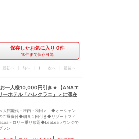
保存したお気に入り
0
件
10
件まで保存可能
最初へ
1
最後へ
一人様10,000円引き★【ANAエ
リーホテル「ハレクラニ」＞に滞在
港＜大館能代・庄内・秋田＞ ◆オーシャン
のご昼食付◆朝食１回付き◆リゾートフィ
eaトロリー乗り放題◆LeaLeaラウンジで
プラン