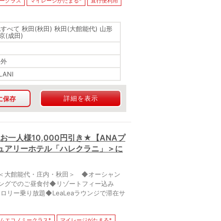
ークラス
マイレージがたまる*
直行便利用
すべて 秋田(秋田) 秋田(大館能代) 山形
東京(成田)
海外
LANI
詳細を表示
に保存
一人様10,000円引き★【ANAプ
ュアリーホテル「ハレクラニ」＞に
港＜大館能代・庄内・秋田＞ ◆オーシャン
ングでのご昼食付◆リゾートフィー込み
ロリー乗り放題◆LeaLeaラウンジで滞在サ
ムエコノミークラス*
マイレージがたまる*