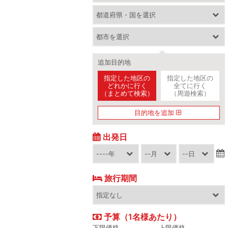
追加目的地
指定した地区の
指定した地区の
どれかに行く
全てに行く
（まとめて検索）
（周遊検索）
目的地を追加
出発日
旅行期間
予算（1名様あたり）
下限価格
上限価格