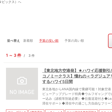
タビックス）へ
並べ替え
新着順
予算の安い順
予算の高い順
1
3
件
3
件
【東北地方空港発】★ハワイ応援割引/お
コノミークラス】憧れの＜ラグジュア
するハワイ5日間
東北各地からANA国内線で乗継可能！対象空
ビューアップグレード特典◆ウルフギャングで
ー込み（諸税等別途必要）◆往復送迎付き◆LeaL
滞在サポート◆滞在中の過ごし方自由なフリー