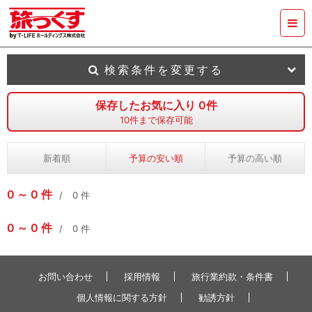
検索条件を変更する
保存したお気に入り
0
件
10
件まで保存可能
新着順
予算の安い順
予算の高い順
0
0
件
0
件
0
0
件
0
件
お問い合わせ
採用情報
旅行業約款・条件書
個人情報に関する方針
勧誘方針