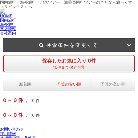
国内旅行・海外旅行・バスツアー・添乗員同行ツアーのことなら旅っくす
（タビックス）へ
HOME
国内旅行
海外旅行
支店情報
会社案内
検索条件を変更する
保存したお気に入り
0
件
10
件まで保存可能
新着順
予算の安い順
予算の高い順
0
0
件
0
件
0
0
件
0
件
お問い合わせ
採用情報
旅行業約款・条件書