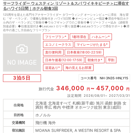
サーフライダー ウェスティン リゾート＆スパ ワイキキビーチ＞に滞在す
るハワイ5日間｜ホテル朝食3回
125周年を迎えた名門モアナサーフライダー タワーウィング オーシャンビューに滞在 海を望
む「ザ・ベランダ」で優雅な朝食付き ハワイ5日間 ◆オーシャンビュー指定◆滞在中毎日ホテ
ル内のザ・ベランダにて朝食付◆ウルフギャングでのご昼食付◆リゾートフィー込み（諸税等
別途必要）◆往復送迎付き◆LeaLeaトロリー乗り放題◆LeaLeaラウンジで滞在サポート◆滞
在中の過ごし方自由なフリープラン
フリープラン*
1都市滞在
ハネムーン*
エコノミークラス
マイレージがたまる*
直行便利用
日本夜発(18:00-22:59)
日本午後着(12:00-17:59)
朝食付き*
早割
送迎あり*
海の見えるお部屋
3泊5日
コース番号
NH-3N35-HNLY15
346,000
457,000
旅行代金
円
円
設定期間
2026/08/01
2027/03/31
北海道 北海道すべて 札幌(新千歳) 旭川 函館 釧路 女
出発地
満別 帯広 稚内 中標津 オホーツク紋別 東京(成田)
ホノルル
目的地
飛行機 海外
交通機関
MOANA SURFRIDER, A WESTIN RESORT & SPA
宿泊施設