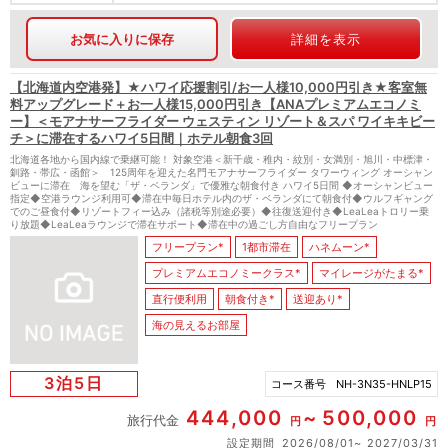
お気に入りに保存
詳細を表示
【北海道内空港発】★ハワイ応援割引/お一人様10,000円引き★客室無
料アップグレード＋お一人様15,000円引き【ANAプレミアムエコノミ
ー】＜モアナサーフライダー ウェスティン リゾート＆スパ ワイキキビー
チ＞に滞在するハワイ5日間｜ホテル朝食3回
北海道各地から国内線で乗継可能！ 対象空港＜新千歳・稚内・紋別・女満別・旭川・中標津・
釧路・帯広・函館＞ 125周年を迎えた名門モアナサーフライダー タワーウィング オーシャン
ビューに滞在 海を望む「ザ・ベランダ」で優雅な朝食付き ハワイ5日間 ◆オーシャンビュー
指定◆空港ラウンジ利用可◆滞在中毎日ホテル内のザ・ベランダにて朝食付◆ウルフギャング
でのご昼食付◆リゾートフィー込み（諸税等別途必要）◆往復送迎付き◆LeaLeaトロリー乗
り放題◆LeaLeaラウンジで滞在サポート◆滞在中の過ごし方自由なフリープラン
フリープラン*
1都市滞在
ハネムーン*
プレミアムエコノミークラス*
マイレージがたまる*
直行便利用
朝食付き*
送迎あり*
海の見えるお部屋
3泊5日
コース番号
NH-3N35-HNLP15
444,000
500,000
旅行代金
円
円
設定期間
2026/08/01
2027/03/31