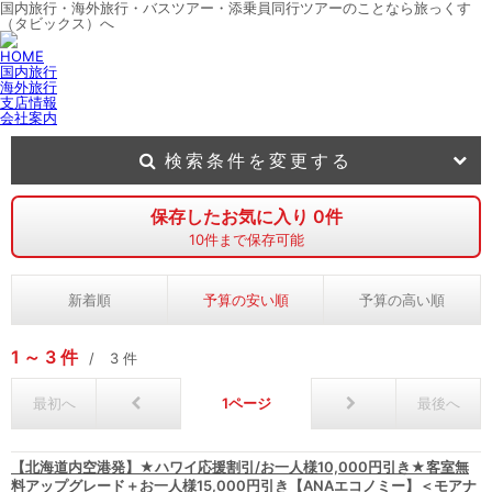
国内旅行・海外旅行・バスツアー・添乗員同行ツアーのことなら旅っくす
（タビックス）へ
HOME
国内旅行
海外旅行
支店情報
会社案内
検索条件を変更する
保存したお気に入り
0
件
10
件まで保存可能
新着順
予算の安い順
予算の高い順
1
3
件
3
件
最初へ
1
最後へ
【北海道内空港発】★ハワイ応援割引/お一人様10,000円引き★客室無
料アップグレード＋お一人様15,000円引き【ANAエコノミー】＜モアナ