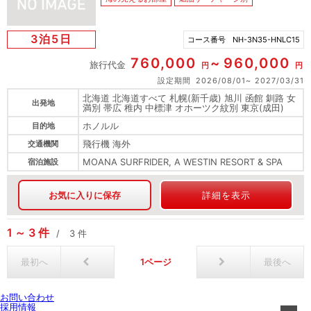
3泊5日
コース番号
NH-3N35-HNLC15
760,000
960,000
旅行代金
円
円
設定期間
2026/08/01
2027/03/31
北海道 北海道すべて 札幌(新千歳) 旭川 函館 釧路 女
出発地
満別 帯広 稚内 中標津 オホーツク紋別 東京(成田)
ホノルル
目的地
飛行機 海外
交通機関
MOANA SURFRIDER, A WESTIN RESORT & SPA
宿泊施設
お気に入りに保存
詳細を表示
1
3
件
3
件
最初へ
1
最後へ
お問い合わせ
採用情報