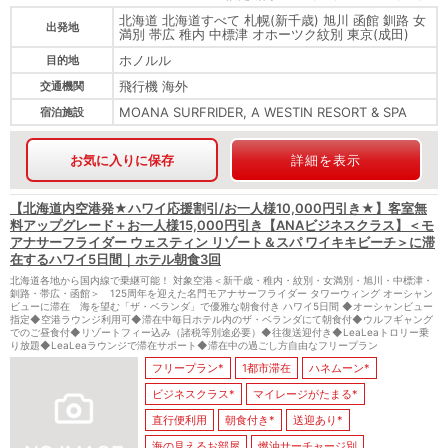
北海道 北海道すべて 札幌(新千歳) 旭川 函館 釧路 女
出発地
満別 帯広 稚内 中標津 オホーツク紋別 東京(成田)
ホノルル
目的地
飛行機 海外
交通機関
MOANA SURFRIDER, A WESTIN RESORT & SPA
宿泊施設
お気に入りに保存
詳細を表示
【北海道内空港発★ハワイ応援割引/お一人様10,000円引き★】客室無
料アップグレード＋お一人様15,000円引き【ANAビジネスクラス】＜モ
アナサーフライダー ウェスティン リゾート＆スパ ワイキキビーチ＞に滞
在するハワイ5日間｜ホテル朝食3回
北海道各地から国内線で乗継可能！ 対象空港＜新千歳・稚内・紋別・女満別・旭川・中標津・
釧路・帯広・函館＞ 125周年を迎えた名門モアナサーフライダー タワーウィング オーシャン
ビューに滞在 海を望む「ザ・ベランダ」で優雅な朝食付き ハワイ5日間 ◆オーシャンビュー
指定◆空港ラウンジ利用可◆滞在中毎日ホテル内のザ・ベランダにて朝食付◆ウルフギャング
でのご昼食付◆リゾートフィー込み（諸税等別途必要）◆往復送迎付き◆LeaLeaトロリー乗
り放題◆LeaLeaラウンジで滞在サポート◆滞在中の過ごし方自由なフリープラン
フリープラン*
1都市滞在
ハネムーン*
ビジネスクラス*
マイレージがたまる*
直行便利用
朝食付き*
送迎あり*
海の見えるお部屋
燃油サーチャージ別