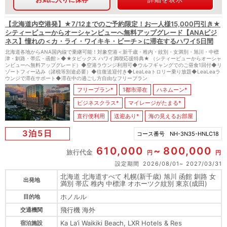
【北海道内空港発】★7/12までのご予約限定！お一人様15,000円引き★
シティービューからオーシャンビューへ無料アップグレード【ANAビジ
ネス】憧れの＜カ・ライ・ワイキキ・ビーチ＞に滞在するハワイ5日間
北海道各地からANA国内線で乗継可能！対象空港＜新千歳・稚内・紋別・女満別・旭川・中標
津・釧路・帯広・函館＞◆★タビックス ハワイ満喫応援特典★ （シティービューからオーシャ
ンビューへ無料アップグレード）◆空港ラウンジ利用可◆ウルフギャングでのご昼食1回付◆リ
ゾートフィー込み（諸税等別途必要）◆往復送迎付き◆LeaLeaトロリー乗り放題◆LeaLeaラ
ウンジで滞在サポート◆滞在中の過ごし方自由なフリープラン
フリープラン*
1都市滞在
ハネムーン*
ビジネスクラス*
マイレージがたまる*
直行便利用
送迎あり*
海の見えるお部屋
3泊5日
コース番号
NH-3N35-HNLC18
610,000
800,000
旅行代金
円
円
設定期間
2026/08/01
2027/03/31
北海道 北海道すべて 札幌(新千歳) 旭川 函館 釧路 女
出発地
満別 帯広 稚内 中標津 オホーツク紋別 東京(成田)
ホノルル
目的地
飛行機 海外
交通機関
Ka La’i Waikiki Beach, LXR Hotels & Res
宿泊施設