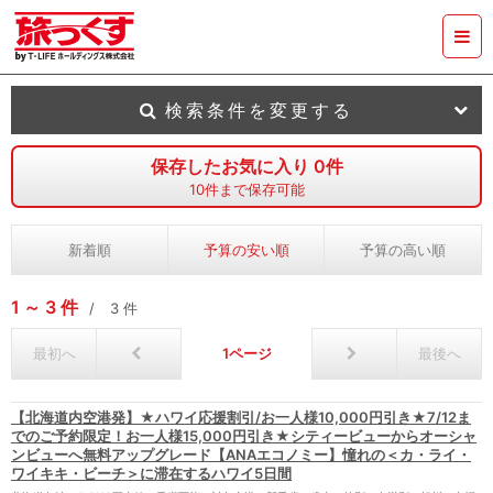
検索条件を変更する
保存したお気に入り
0
件
10
件まで保存可能
新着順
予算の安い順
予算の高い順
1
3
件
3
件
最初へ
1
最後へ
【北海道内空港発】★ハワイ応援割引/お一人様10,000円引き★7/12ま
でのご予約限定！お一人様15,000円引き★シティービューからオーシャ
ンビューへ無料アップグレード【ANAエコノミー】憧れの＜カ・ライ・
ワイキキ・ビーチ＞に滞在するハワイ5日間