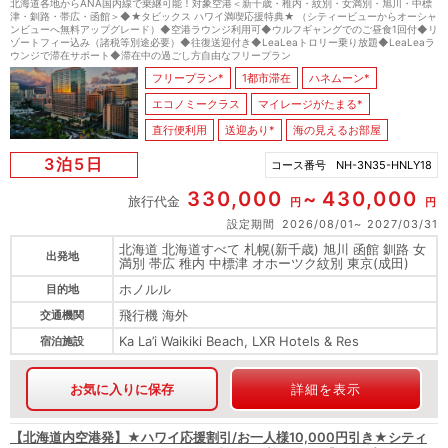
北海道各地からANA国内線で乗継可能！対象空港＜新千歳・稚内・紋別・女満別・旭川・中標
津・釧路・帯広・函館＞◆★タビックス ハワイ満喫応援特典★ （シティービューからオーシャ
ンビューへ無料アップグレード）◆空港ラウンジ利用可◆ウルフギャングでのご昼食1回付◆リ
ゾートフィー込み（諸税等別途必要）◆往復送迎付き◆LeaLeaトロリー乗り放題◆LeaLeaラ
ウンジで滞在サポート◆滞在中の過ごし方自由なフリープラン
フリープラン*
1都市滞在
ハネムーン*
エコノミークラス
マイレージがたまる*
直行便利用
送迎あり*
海の見えるお部屋
3泊5日
コース番号
NH-3N35-HNLY18
330,000
430,000
旅行代金
円
円
設定期間
2026/08/01
2027/03/31
北海道 北海道すべて 札幌(新千歳) 旭川 函館 釧路 女
出発地
満別 帯広 稚内 中標津 オホーツク紋別 東京(成田)
ホノルル
目的地
飛行機 海外
交通機関
Ka La’i Waikiki Beach, LXR Hotels & Res
宿泊施設
お気に入りに保存
詳細を表示
【北海道内空港発】★ハワイ応援割引/お一人様10,000円引き★シティ