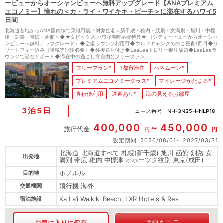
ービューからオーシャンビューへ無料アップグレード【ANAプレミアム
エコノミー】憧れの＜カ・ライ・ワイキキ・ビーチ＞に滞在するハワイ5
日間
北海道各地からANA国内線で乗継可能！対象空港＜新千歳・稚内・紋別・女満別・旭川・中標
津・釧路・帯広・函館＞◆★タビックス ハワイ満喫応援特典★ （シティービューからオーシャ
ンビューへ無料アップグレード）◆空港ラウンジ利用可◆ウルフギャングでのご昼食1回付◆リ
ゾートフィー込み（諸税等別途必要）◆往復送迎付き◆LeaLeaトロリー乗り放題◆LeaLeaラ
ウンジで滞在サポート◆滞在中の過ごし方自由なフリープラン
フリープラン*
1都市滞在
ハネムーン*
プレミアムエコノミークラス*
マイレージがたまる*
直行便利用
送迎あり*
海の見えるお部屋
3泊5日
コース番号
NH-3N35-HNLP18
400,000
450,000
旅行代金
円
円
設定期間
2026/08/01
2027/03/31
北海道 北海道すべて 札幌(新千歳) 旭川 函館 釧路 女
出発地
満別 帯広 稚内 中標津 オホーツク紋別 東京(成田)
ホノルル
目的地
飛行機 海外
交通機関
Ka La’i Waikiki Beach, LXR Hotels & Res
宿泊施設
お気に入りに保存
詳細を表示