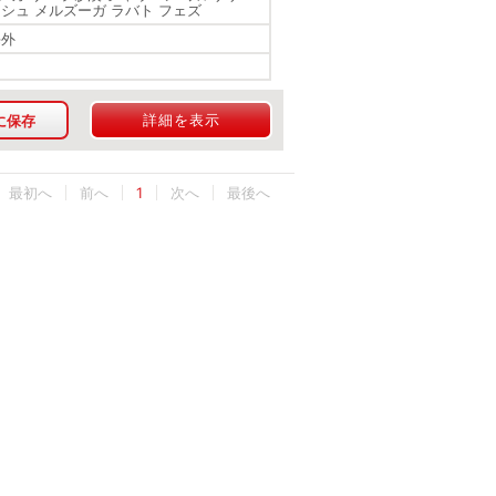
ケシュ メルズーガ ラバト フェズ
海外
詳細を表示
に保存
最初へ
1
最後へ