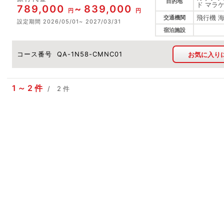
目的地
ド マラ
789,000
839,000
円
円
飛行機 
交通機関
設定期間
2026/05/01
2027/03/31
宿泊施設
コース番号
QA-1N58-CMNC01
お気に入り
1
2
件
2
件