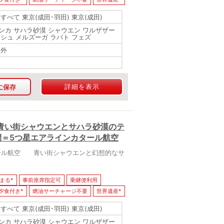
すべて 東京(成田･羽田) 東京(成田)
ンカ サハラ砂漠 シャウエン ワルザザー
ケシュ メルズーガ ラバト フェズ
海外
詳細を表示
に保存
青い街シャウエンとサハラ砂漠のテ
間＝5つ星エアラインカタール航空
ール航空 青い街シャウエンと幻想的なサ
まる*
事前座席指定可
乗継便利用
夕食付き*
燃油サーチャージ不要
世界遺産*
すべて 東京(成田･羽田) 東京(成田)
ンカ サハラ砂漠 シャウエン ワルザザー