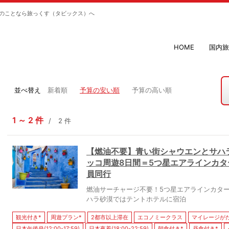
のことなら旅っくす（タビックス）へ
HOME
国内旅
並べ替え
新着順
予算の安い順
予算の高い順
1
2
件
2
件
【燃油不要】青い街シャウエンとサハ
ッコ周遊8日間＝5つ星エアラインカタ
員同行
燃油サーチャージ不要！5つ星エアラインカタ
ハラ砂漠ではテントホテルに宿泊
観光付き*
周遊プラン*
2都市以上滞在
エコノミークラス
マイレージが
日本午後発(12:00-17:59)
日本夜着(18:00-22:59)
朝食付き*
昼食付き*