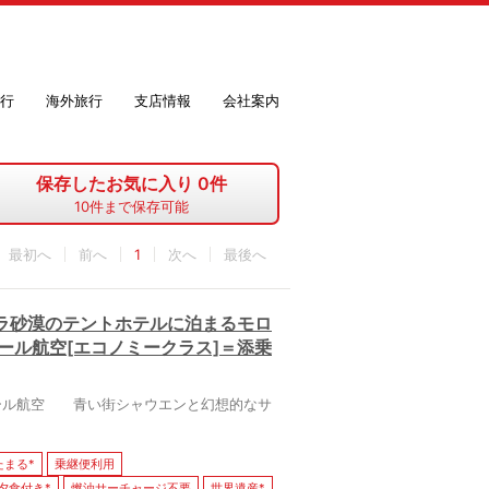
行
海外旅行
支店情報
会社案内
保存したお気に入り
0
件
10
件まで保存可能
最初へ
1
最後へ
ラ砂漠のテントホテルに泊まるモロ
ール航空[エコノミークラス]＝添乗
ール航空 青い街シャウエンと幻想的なサ
たまる*
乗継便利用
夕食付き*
燃油サーチャージ不要
世界遺産*