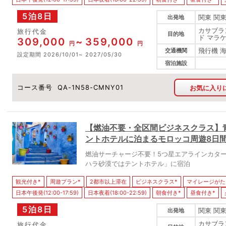
5泊8日
関東 関東
出発地
カサブラ
旅行代金
目的地
ド マラ
309,000
359,000
円
円
飛行機 
交通機関
設定期間
2026/10/01
2027/05/30
宿泊施設
コース番号
QA-1N58-CMNY01
お気に入り
【燃油不要・全区間ビジネスクラス】
ントホテルに泊まるモロッコ周遊8日
燃油サーチャージ不要！5つ星エアラインカタ
ハラ砂漠ではテントホテル」に宿泊
観光付き*
周遊プラン*
2都市以上滞在
ビジネスクラス*
マイレージがた
日本午後発(12:00-17:59)
日本夜着(18:00-22:59)
朝食付き*
昼食付き*
5泊8日
関東 関東
出発地
カサブラ
旅行代金