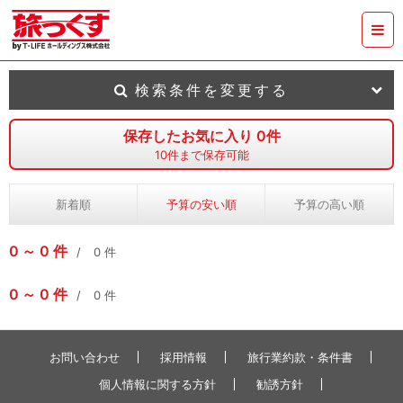
検索条件を変更する
保存したお気に入り
0
件
10
件まで保存可能
新着順
予算の安い順
予算の高い順
0
0
件
0
件
0
0
件
0
件
お問い合わせ
採用情報
旅行業約款・条件書
個人情報に関する方針
勧誘方針