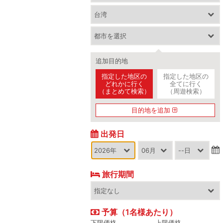
追加目的地
指定した地区の
指定した地区の
どれかに行く
全てに行く
（まとめて検索）
（周遊検索）
目的地を追加
出発日
旅行期間
予算（1名様あたり）
下限価格
上限価格