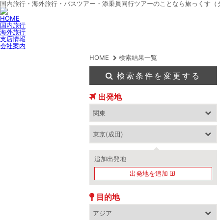
国内旅行・海外旅行・バスツアー・添乗員同行ツアーのことなら旅っくす（
HOME
国内旅行
海外旅行
支店情報
会社案内
HOME
検索結果一覧
検索条件を変更する
出発地
追加出発地
出発地を追加
目的地