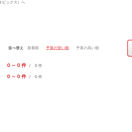
タビックス）へ
並べ替え
新着順
予算の安い順
予算の高い順
0
0
件
0
件
0
0
件
0
件