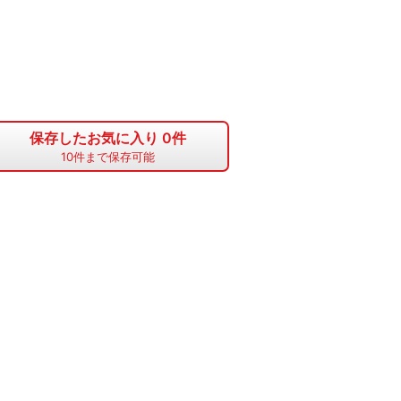
保存したお気に入り
0
件
10
件まで保存可能