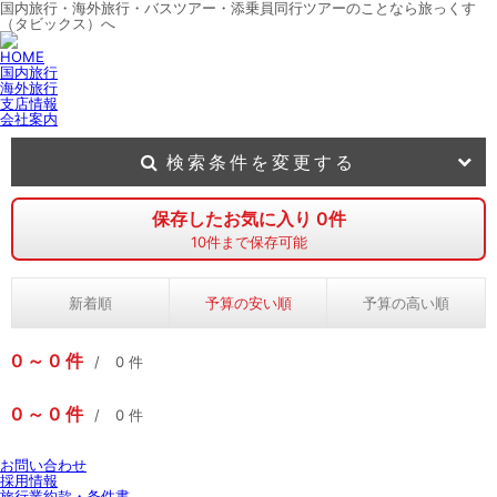
国内旅行・海外旅行・バスツアー・添乗員同行ツアーのことなら旅っくす
（タビックス）へ
HOME
国内旅行
海外旅行
支店情報
会社案内
検索条件を変更する
保存したお気に入り
0
件
10
件まで保存可能
新着順
予算の安い順
予算の高い順
0
0
件
0
件
0
0
件
0
件
お問い合わせ
採用情報
旅行業約款・条件書