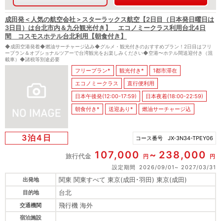
成田発＜人気の航空会社＞スターラックス航空【2日目（日本発日曜日は
3日目）は台北市内＆九分観光付き】 エコノミークラス利用台北4日
間 コスモスホテル台北利用【朝食付き】
◆成田空港発着◆燃油サーチャージ込み◆グルメ・観光付きのおすすめプラン！2日目はフリ
ープラン＆オプショナルツアーで台湾観光をお楽しみください◆空港〜ホテル間送迎付き（混
載車）◆諸税等別途必要
フリープラン*
観光付き*
1都市滞在
エコノミークラス
直行便利用
日本午後発(12:00-17:59)
日本夜着(18:00-22:59)
朝食付き*
送迎あり*
燃油サーチャージ込
3泊4日
コース番号
JX-3N34-TPEY06
107,000
238,000
旅行代金
円
円
設定期間
2026/09/01
2027/03/31
関東 関東すべて 東京(成田･羽田) 東京(成田)
出発地
台北
目的地
飛行機 海外
交通機関
宿泊施設