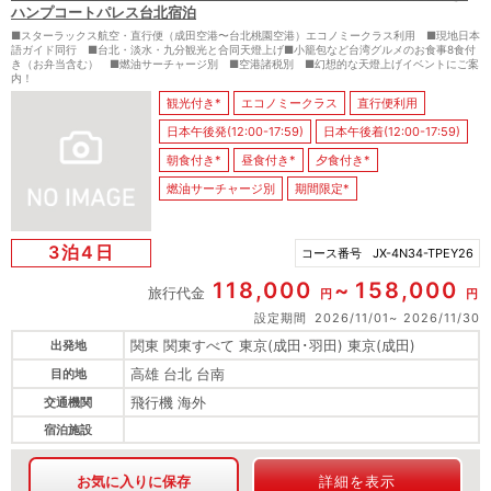
ハンプコートパレス台北宿泊
■スターラックス航空・直行便（成田空港〜台北桃園空港）エコノミークラス利用 ■現地日本
語ガイド同行 ■台北・淡水・九分観光と合同天燈上げ■小籠包など台湾グルメのお食事8食付
き（お弁当含む） ■燃油サーチャージ別 ■空港諸税別 ■幻想的な天燈上げイベントにご案
内！
観光付き*
エコノミークラス
直行便利用
日本午後発(12:00-17:59)
日本午後着(12:00-17:59)
朝食付き*
昼食付き*
夕食付き*
燃油サーチャージ別
期間限定*
3泊4日
コース番号
JX-4N34-TPEY26
118,000
158,000
旅行代金
円
円
設定期間
2026/11/01
2026/11/30
関東 関東すべて 東京(成田･羽田) 東京(成田)
出発地
高雄 台北 台南
目的地
飛行機 海外
交通機関
宿泊施設
お気に入りに保存
詳細を表示