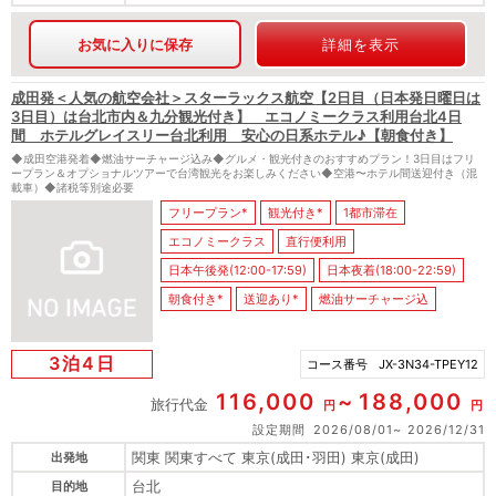
お気に入りに保存
詳細を表示
成田発＜人気の航空会社＞スターラックス航空【2日目（日本発日曜日は
3日目）は台北市内＆九分観光付き】 エコノミークラス利用台北4日
間 ホテルグレイスリー台北利用 安心の日系ホテル♪【朝食付き】
◆成田空港発着◆燃油サーチャージ込み◆グルメ・観光付きのおすすめプラン！3日目はフリ
ープラン＆オプショナルツアーで台湾観光をお楽しみください◆空港〜ホテル間送迎付き（混
載車）◆諸税等別途必要
フリープラン*
観光付き*
1都市滞在
エコノミークラス
直行便利用
日本午後発(12:00-17:59)
日本夜着(18:00-22:59)
朝食付き*
送迎あり*
燃油サーチャージ込
3泊4日
コース番号
JX-3N34-TPEY12
116,000
188,000
旅行代金
円
円
設定期間
2026/08/01
2026/12/31
関東 関東すべて 東京(成田･羽田) 東京(成田)
出発地
台北
目的地