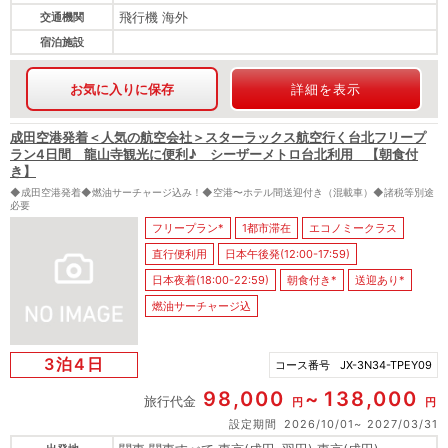
飛行機 海外
交通機関
宿泊施設
お気に入りに保存
詳細を表示
成田空港発着＜人気の航空会社＞スターラックス航空行く台北フリープ
ラン4日間 龍山寺観光に便利♪ シーザーメトロ台北利用 【朝食付
き】
◆成田空港発着◆燃油サーチャージ込み！◆空港〜ホテル間送迎付き（混載車）◆諸税等別途
必要
フリープラン*
1都市滞在
エコノミークラス
直行便利用
日本午後発(12:00-17:59)
日本夜着(18:00-22:59)
朝食付き*
送迎あり*
燃油サーチャージ込
3泊4日
コース番号
JX-3N34-TPEY09
98,000
138,000
旅行代金
円
円
設定期間
2026/10/01
2027/03/31