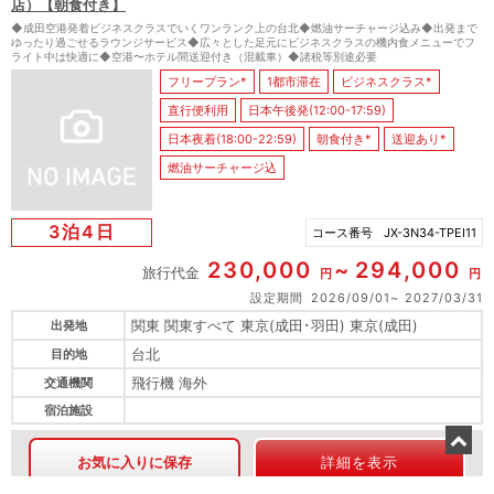
店）【朝食付き】
◆成田空港発着ビジネスクラスでいくワンランク上の台北◆燃油サーチャージ込み◆出発まで
ゆったり過ごせるラウンジサービス◆広々とした足元にビジネスクラスの機内食メニューでフ
ライト中は快適に◆空港〜ホテル間送迎付き（混載車）◆諸税等別途必要
フリープラン*
1都市滞在
ビジネスクラス*
直行便利用
日本午後発(12:00-17:59)
日本夜着(18:00-22:59)
朝食付き*
送迎あり*
燃油サーチャージ込
3泊4日
コース番号
JX-3N34-TPEI11
230,000
294,000
旅行代金
円
円
設定期間
2026/09/01
2027/03/31
関東 関東すべて 東京(成田･羽田) 東京(成田)
出発地
台北
目的地
飛行機 海外
交通機関
宿泊施設
お気に入りに保存
詳細を表示