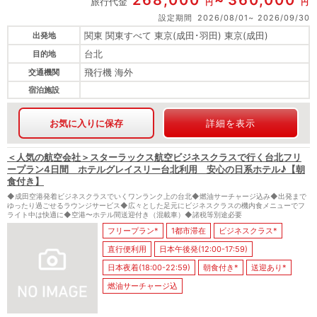
268,000
360,000
旅行代金
円
円
設定期間
2026/08/01
2026/09/30
関東 関東すべて 東京(成田･羽田) 東京(成田)
出発地
台北
目的地
飛行機 海外
交通機関
宿泊施設
お気に入りに保存
詳細を表示
＜人気の航空会社＞スターラックス航空ビジネスクラスで行く台北フリ
ープラン4日間 ホテルグレイスリー台北利用 安心の日系ホテル♪【朝
食付き】
◆成田空港発着ビジネスクラスでいくワンランク上の台北◆燃油サーチャージ込み◆出発まで
ゆったり過ごせるラウンジサービス◆広々とした足元にビジネスクラスの機内食メニューでフ
ライト中は快適に◆空港〜ホテル間送迎付き（混載車）◆諸税等別途必要
フリープラン*
1都市滞在
ビジネスクラス*
直行便利用
日本午後発(12:00-17:59)
日本夜着(18:00-22:59)
朝食付き*
送迎あり*
燃油サーチャージ込