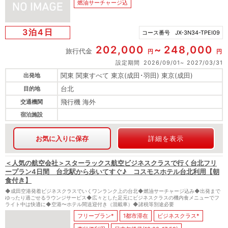
燃油サーチャージ込
3泊4日
コース番号
JX-3N34-TPEI09
202,000
248,000
旅行代金
円
円
設定期間
2026/09/01
2027/03/31
関東 関東すべて 東京(成田･羽田) 東京(成田)
出発地
台北
目的地
飛行機 海外
交通機関
宿泊施設
お気に入りに保存
詳細を表示
＜人気の航空会社＞スターラックス航空ビジネスクラスで行く台北フリ
ープラン4日間 台北駅から歩いてすぐ♪ コスモスホテル台北利用【朝
食付き】
◆成田空港発着ビジネスクラスでいくワンランク上の台北◆燃油サーチャージ込み◆出発まで
ゆったり過ごせるラウンジサービス◆広々とした足元にビジネスクラスの機内食メニューでフ
ライト中は快適に◆空港〜ホテル間送迎付き（混載車）◆諸税等別途必要
フリープラン*
1都市滞在
ビジネスクラス*