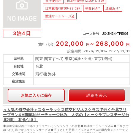
直行便利用
日本午後発(12:00-17:59)
日本夜着(18:00-22:59)
朝食付き*
送迎あり*
燃油サーチャージ込
3泊4日
コース番号
JX-3N34-TPEI06
202,000
268,000
旅行代金
円
円
設定期間
2026/09/01
2027/03/31
関東 関東すべて 東京(成田･羽田) 東京(成田)
出発地
台北
目的地
飛行機 海外
交通機関
宿泊施設
お気に入りに保存
詳細を表示
＜人気の航空会社＞スターラックス航空ビジネスクラスで行く台北フリ
ープラン4日間燃油サーチャージ込み 人気の【オークラプレステージ台
北利用 朝食付き】
◆成田空港発着ビジネスクラスでいくワンランク上の台北◆燃油サーチャージ込み◆出発まで
ゆったり過ごせるラウンジサービス◆広々とした足元にビジネスクラスの機内食メニューでフ