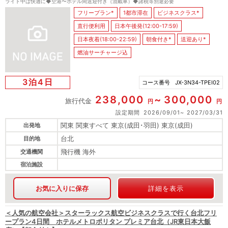
ライト中は快適に◆空港〜ホテル間送迎付き（混載車）◆諸税等別途必要
フリープラン*
1都市滞在
ビジネスクラス*
直行便利用
日本午後発(12:00-17:59)
日本夜着(18:00-22:59)
朝食付き*
送迎あり*
燃油サーチャージ込
3泊4日
コース番号
JX-3N34-TPEI02
238,000
300,000
旅行代金
円
円
設定期間
2026/09/01
2027/03/31
関東 関東すべて 東京(成田･羽田) 東京(成田)
出発地
台北
目的地
飛行機 海外
交通機関
宿泊施設
お気に入りに保存
詳細を表示
＜人気の航空会社＞スターラックス航空ビジネスクラスで行く台北フリ
ープラン4日間 ホテルメトロポリタン プレミア台北（JR東日本大飯