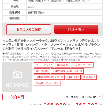
関東 関東すべて 東京(成田･羽田) 東京(成田)
出発地
台北
目的地
飛行機 海外
交通機関
宿泊施設
お気に入りに保存
詳細を表示
＜人気の航空会社＞スターラックス航空ビジネスクラスで行く台北フリ
ープラン4日間 シャングリ・ラ ファーイースタン台北/クラブラウン
ジが利用できるホライゾンスーペリアルーム【朝食付き】
◆成田空港発着ビジネスクラスでいくワンランク上の台北◆燃油サーチャージ込み◆出発まで
ゆったり過ごせるラウンジサービス◆広々とした足元にビジネスクラスの機内食メニューでフ
ライト中は快適に◆空港〜ホテル間送迎付き（混載車）◆諸税等別途必要
フリープラン*
1都市滞在
ビジネスクラス*
直行便利用
日本午後発(12:00-17:59)
日本夜着(18:00-22:59)
朝食付き*
送迎あり*
燃油サーチャージ込
3泊4日
コース番号
JX-3N34-TPEI73