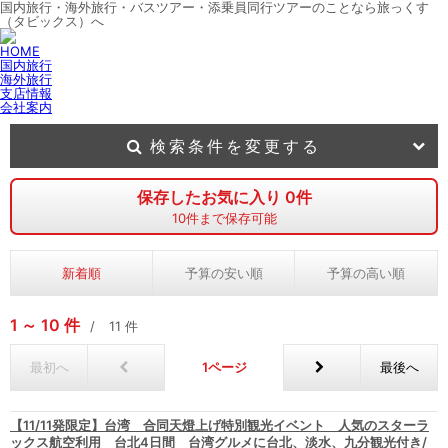
国内旅行・海外旅行・バスツアー・添乗員同行ツアーのことなら旅っくす
（タビックス）へ
HOME
国内旅行
海外旅行
支店情報
会社案内
検索条件を変更する
保存したお気に入り
0
件
10
件まで保存可能
新着順
予算の安い順
予算の高い順
1
10
件
11
件
最初へ
1
最後へ
【11/11発限定】台湾 合同天燈上げ特別観光イベント 人気のスターラ
ックス航空利用 台北4日間 台湾グルメに台北、淡水、九分観光付き/