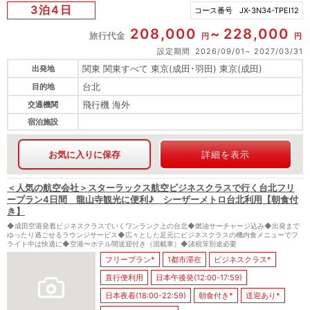
3泊4日
コース番号
JX-3N34-TPEI12
208,000
228,000
旅行代金
円
円
設定期間
2026/09/01
2027/03/31
関東 関東すべて 東京(成田･羽田) 東京(成田)
出発地
台北
目的地
飛行機 海外
交通機関
宿泊施設
お気に入りに保存
詳細を表示
＜人気の航空会社＞スターラックス航空ビジネスクラスで行く台北フリ
ープラン4日間 龍山寺観光に便利♪ シーザーメトロ台北利用【朝食付
き】
◆成田空港発着ビジネスクラスでいくワンランク上の台北◆燃油サーチャージ込み◆出発まで
ゆったり過ごせるラウンジサービス◆広々とした足元にビジネスクラスの機内食メニューでフ
ライト中は快適に◆空港〜ホテル間送迎付き（混載車）◆諸税等別途必要
フリープラン*
1都市滞在
ビジネスクラス*
直行便利用
日本午後発(12:00-17:59)
日本夜着(18:00-22:59)
朝食付き*
送迎あり*