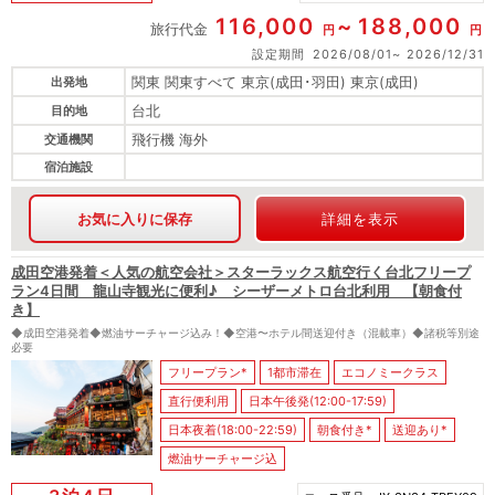
116,000
188,000
旅行代金
円
円
設定期間
2026/08/01
2026/12/31
関東 関東すべて 東京(成田･羽田) 東京(成田)
出発地
台北
目的地
飛行機 海外
交通機関
宿泊施設
お気に入りに保存
詳細を表示
成田空港発着＜人気の航空会社＞スターラックス航空行く台北フリープ
ラン4日間 龍山寺観光に便利♪ シーザーメトロ台北利用 【朝食付
き】
◆成田空港発着◆燃油サーチャージ込み！◆空港〜ホテル間送迎付き（混載車）◆諸税等別途
必要
フリープラン*
1都市滞在
エコノミークラス
直行便利用
日本午後発(12:00-17:59)
日本夜着(18:00-22:59)
朝食付き*
送迎あり*
燃油サーチャージ込