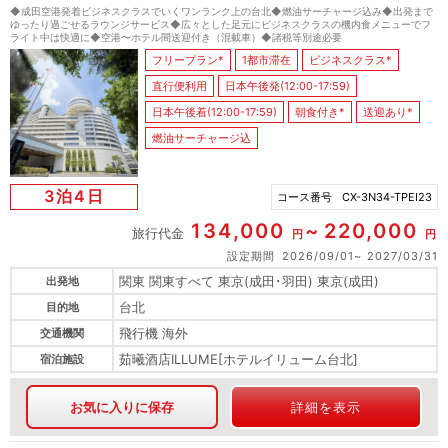
◆成田空港発着ビジネスクラスでいくワンランク上の台北◆燃油サーチャージ込み◆出発まで
ゆったり過ごせるラウンジサービス◆広々とした足元にビジネスクラスの機内食メニューでフ
ライト中は快適に◆空港〜ホテル間送迎付き（混載車）◆諸税等別途必要
フリープラン*
1都市滞在
ビジネスクラス*
直行便利用
日本午後発(12:00-17:59)
日本午後着(12:00-17:59)
朝食付き*
送迎あり*
燃油サーチャージ込
3泊4日
コース番号
CX-3N34-TPEI23
134,000
220,000
旅行代金
円
円
設定期間
2026/09/01
2027/03/31
関東 関東すべて 東京(成田･羽田) 東京(成田)
出発地
台北
目的地
飛行機 海外
交通機関
茹曦酒店ILLUME[ホテルイリューム台北]
宿泊施設
お気に入りに保存
詳細を表示