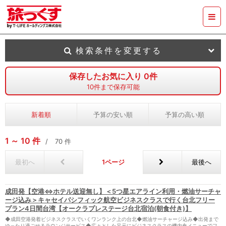
検索条件を変更する
保存したお気に入り
0
件
10
件まで保存可能
新着順
予算の安い順
予算の高い順
1
10
件
70
件
最初へ
1
最後へ
成田発【空港⇔ホテル送迎無し】＜5つ星エアライン利用・燃油サーチャ
ージ込み＞キャセイパシフィック航空ビジネスクラスで行く台北フリー
プラン4日間台湾【オークラプレステージ台北宿泊(朝食付き)】
◆成田空港発着ビジネスクラスでいくワンランク上の台北◆燃油サーチャージ込み◆出発まで
ゆったり過ごせるラウンジサービス◆広々とした足元にビジネスクラスの機内食メニューでフ