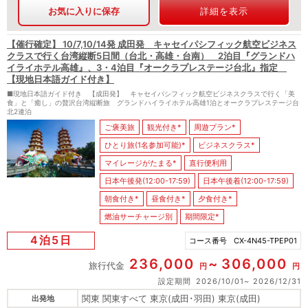
お気に入りに保存
詳細を表示
【催行確定】 10/7,10/14発 成田発 キャセイパシフィック航空ビジネス
クラスで行く台湾縦断5日間（台北・高雄・台南） 2泊目『グランドハ
イライホテル高雄』、3・4泊目『オークラプレステージ台北』指定
【現地日本語ガイド付き】
■現地日本語ガイド付き 【成田発】 キャセイパシフィック航空ビジネスクラスで行く「美
食」と「癒し」の贅沢台湾縦断旅 グランドハイライホテル高雄1泊とオークラプレステージ台
北2連泊
ご褒美旅
観光付き*
周遊プラン*
ひとり旅(1名参加可能)*
ビジネスクラス*
マイレージがたまる*
直行便利用
日本午後発(12:00-17:59)
日本午後着(12:00-17:59)
朝食付き*
昼食付き*
夕食付き*
燃油サーチャージ別
期間限定*
4泊5日
コース番号
CX-4N45-TPEP01
236,000
306,000
旅行代金
円
円
設定期間
2026/10/01
2026/12/31
関東 関東すべて 東京(成田･羽田) 東京(成田)
出発地