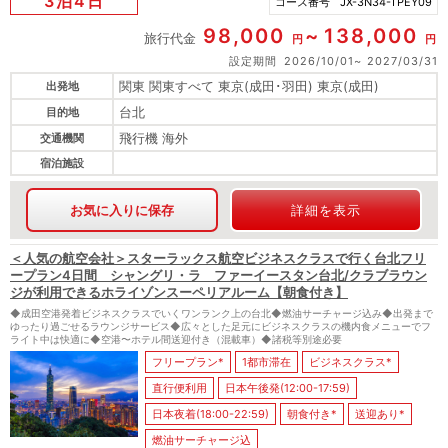
3泊4日
コース番号
JX-3N34-TPEY09
98,000
138,000
旅行代金
円
円
設定期間
2026/10/01
2027/03/31
関東 関東すべて 東京(成田･羽田) 東京(成田)
出発地
台北
目的地
飛行機 海外
交通機関
宿泊施設
お気に入りに保存
詳細を表示
＜人気の航空会社＞スターラックス航空ビジネスクラスで行く台北フリ
ープラン4日間 シャングリ・ラ ファーイースタン台北/クラブラウン
ジが利用できるホライゾンスーペリアルーム【朝食付き】
◆成田空港発着ビジネスクラスでいくワンランク上の台北◆燃油サーチャージ込み◆出発まで
ゆったり過ごせるラウンジサービス◆広々とした足元にビジネスクラスの機内食メニューでフ
ライト中は快適に◆空港〜ホテル間送迎付き（混載車）◆諸税等別途必要
フリープラン*
1都市滞在
ビジネスクラス*
直行便利用
日本午後発(12:00-17:59)
日本夜着(18:00-22:59)
朝食付き*
送迎あり*
燃油サーチャージ込