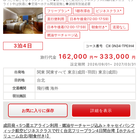
ライト中は快適に◆空港〜ホテル間送迎無し◆諸税等別途必要
フリープラン*
1都市滞在
ビジネスクラス*
直行便利用
日本午後発(12:00-17:59)
日本午後着(12:00-17:59)
朝食付き*
送迎なし
燃油サーチャージ込
3泊4日
コース番号
CX-3N34-TPEIH4
162,000
333,000
旅行代金
円
円
設定期間
2026/09/01
2027/03/31
関東 関東すべて 東京(成田･羽田) 東京(成田)
出発地
台北
目的地
飛行機 海外
交通機関
宿泊施設
お気に入りに保存
詳細を表示
成田発＜5つ星エアライン利用・燃油サーチャージ込み＞キャセイパシフ
ィック航空ビジネスクラスで行く台北フリープラン4日間台湾【ホテルイ
リューム台北(朝食付き)】