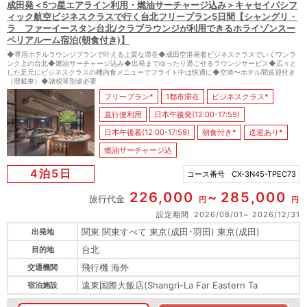
成田発＜5つ星エアライン利用・燃油サーチャージ込み＞キャセイパシフ
ィック航空ビジネスクラスで行く台北フリープラン5日間【シャングリ・
ラ ファーイースタン台北/クラブラウンジが利用できるホライゾンスー
ペリアルーム宿泊(朝食付き)】
◆専用ホテルラウンジプランで叶える上質な滞在◆成田空港発着ビジネスクラスでいくワンラ
ンク上の台北◆燃油サーチャージ込み◆出発までゆったり過ごせるラウンジサービス◆広々と
した足元にビジネスクラスの機内食メニューでフライト中は快適に◆空港〜ホテル間送迎付き
（混載車）◆諸税等別途必要
フリープラン*
1都市滞在
ビジネスクラス*
直行便利用
日本午後発(12:00-17:59)
日本午後着(12:00-17:59)
朝食付き*
送迎あり*
燃油サーチャージ込
4泊5日
コース番号
CX-3N45-TPEC73
226,000
285,000
旅行代金
円
円
設定期間
2026/08/01
2026/12/31
関東 関東すべて 東京(成田･羽田) 東京(成田)
出発地
台北
目的地
飛行機 海外
交通機関
遠東国際大飯店(Shangri-La Far Eastern Ta
宿泊施設