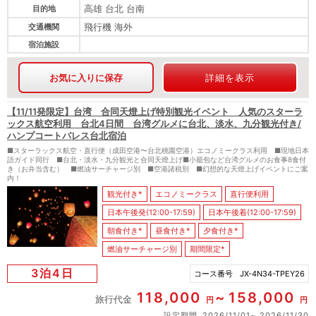
高雄 台北 台南
目的地
飛行機 海外
交通機関
宿泊施設
お気に入りに保存
詳細を表示
【11/11発限定】台湾 合同天燈上げ特別観光イベント 人気のスターラ
ックス航空利用 台北4日間 台湾グルメに台北、淡水、九分観光付き/
ハンプコートパレス台北宿泊
■スターラックス航空・直行便（成田空港〜台北桃園空港）エコノミークラス利用 ■現地日本
語ガイド同行 ■台北・淡水・九分観光と合同天燈上げ■小籠包など台湾グルメのお食事8食付
き（お弁当含む） ■燃油サーチャージ別 ■空港諸税別 ■幻想的な天燈上げイベントにご案
内！
観光付き*
エコノミークラス
直行便利用
日本午後発(12:00-17:59)
日本午後着(12:00-17:59)
朝食付き*
昼食付き*
夕食付き*
燃油サーチャージ別
期間限定*
3泊4日
コース番号
JX-4N34-TPEY26
118,000
158,000
旅行代金
円
円
設定期間
2026/11/01
2026/11/30