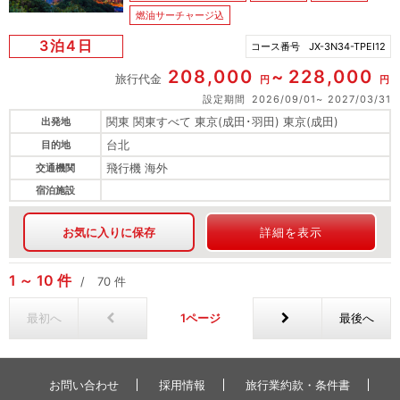
燃油サーチャージ込
3泊4日
コース番号
JX-3N34-TPEI12
208,000
228,000
旅行代金
円
円
設定期間
2026/09/01
2027/03/31
関東 関東すべて 東京(成田･羽田) 東京(成田)
出発地
台北
目的地
飛行機 海外
交通機関
宿泊施設
お気に入りに保存
詳細を表示
1
10
件
70
件
最初へ
1
最後へ
お問い合わせ
採用情報
旅行業約款・条件書