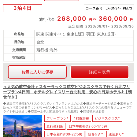
3泊4日
コース番号
JX-3N34-TPEI73
268,000
360,000
旅行代金
円
円
設定期間
2026/08/01
2026/09/30
関東 関東すべて 東京(成田･羽田) 東京(成田)
出発地
台北
目的地
飛行機 海外
交通機関
宿泊施設
お気に入りに保存
詳細を表示
＜人気の航空会社＞スターラックス航空ビジネスクラスで行く台北フリ
ープラン4日間 ホテルグレイスリー台北利用 安心の日系ホテル♪【朝
食付き】
◆成田空港発着ビジネスクラスでいくワンランク上の台北◆燃油サーチャージ込み◆出発まで
ゆったり過ごせるラウンジサービス◆広々とした足元にビジネスクラスの機内食メニューでフ
ライト中は快適に◆空港〜ホテル間送迎付き（混載車）◆諸税等別途必要
フリープラン*
1都市滞在
ビジネスクラス*
直行便利用
日本午後発(12:00-17:59)
日本夜着(18:00-22:59)
朝食付き*
送迎あり*