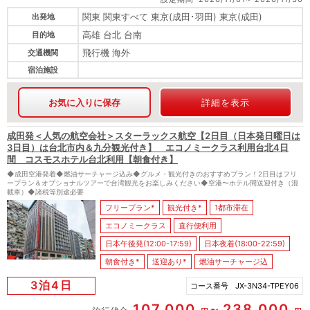
関東 関東すべて 東京(成田･羽田) 東京(成田)
出発地
高雄 台北 台南
目的地
飛行機 海外
交通機関
宿泊施設
お気に入りに保存
詳細を表示
成田発＜人気の航空会社＞スターラックス航空【2日目（日本発日曜日は
3日目）は台北市内＆九分観光付き】 エコノミークラス利用台北4日
間 コスモスホテル台北利用【朝食付き】
◆成田空港発着◆燃油サーチャージ込み◆グルメ・観光付きのおすすめプラン！2日目はフリ
ープラン＆オプショナルツアーで台湾観光をお楽しみください◆空港〜ホテル間送迎付き（混
載車）◆諸税等別途必要
フリープラン*
観光付き*
1都市滞在
エコノミークラス
直行便利用
日本午後発(12:00-17:59)
日本夜着(18:00-22:59)
朝食付き*
送迎あり*
燃油サーチャージ込
3泊4日
コース番号
JX-3N34-TPEY06
107,000
238,000