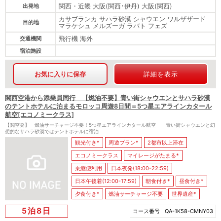
関西・近畿 大阪(関西･伊丹) 大阪(関西)
出発地
カサブランカ サハラ砂漠 シャウエン ワルザザード
目的地
マラケシュ メルズーガ ラバト フェズ
飛行機 海外
交通機関
宿泊施設
お気に入りに保存
詳細を表示
関西空港から添乗員同行 【燃油不要】青い街シャウエンとサハラ砂漠
のテントホテルに泊まるモロッコ周遊8日間＝5つ星エアラインカタール
航空[エコノミークラス]
【関空発】 燃油サーチャージ不要！5つ星エアラインカタール航空 青い街シャウエンと幻
想的なサハラ砂漠ではテントホテルに宿泊
観光付き*
周遊プラン*
2都市以上滞在
エコノミークラス
マイレージがたまる*
乗継便利用
日本夜発(18:00-22:59)
日本午後着(12:00-17:59)
朝食付き*
昼食付き*
夕食付き*
燃油サーチャージ不要
世界遺産*
5泊8日
コース番号
QA-1K58-CMNY03