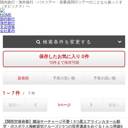
国内旅行・海外旅行・バスツアー・添乗員同行ツアーのことなら旅っくす
（タビックス）へ
HOME
国内旅行
海外旅行
支店情報
会社案内
検索条件を変更する
保存したお気に入り
0
件
10
件まで保存可能
新着順
予算の安い順
予算の高い順
1
7
件
7
件
最初へ
1
最後へ
【関西空港発着】燃油サーチャージ不要！5つ星エアラインカタール航
空・ボスポラス海峡貸切クルーズと5つの世界遺産をめぐるトルコ周遊8