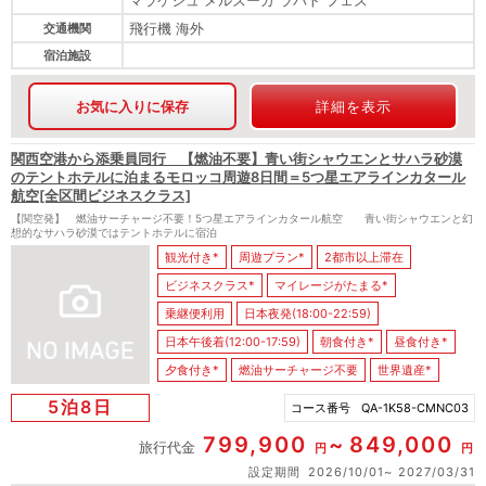
マラケシュ メルズーガ ラバト フェズ
飛行機 海外
交通機関
宿泊施設
お気に入りに保存
詳細を表示
関西空港から添乗員同行 【燃油不要】青い街シャウエンとサハラ砂漠
のテントホテルに泊まるモロッコ周遊8日間＝5つ星エアラインカタール
航空[全区間ビジネスクラス]
【関空発】 燃油サーチャージ不要！5つ星エアラインカタール航空 青い街シャウエンと幻
想的なサハラ砂漠ではテントホテルに宿泊
観光付き*
周遊プラン*
2都市以上滞在
ビジネスクラス*
マイレージがたまる*
乗継便利用
日本夜発(18:00-22:59)
日本午後着(12:00-17:59)
朝食付き*
昼食付き*
夕食付き*
燃油サーチャージ不要
世界遺産*
5泊8日
コース番号
QA-1K58-CMNC03
799,900
849,000
旅行代金
円
円
設定期間
2026/10/01
2027/03/31