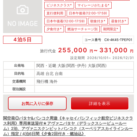
ビジネスクラス*
マイレージがたまる*
直行便利用
日本午後発(12:00-17:59)
日本午後着(12:00-17:59)
朝食付き*
昼食付き*
夕食付き*
燃油サーチャージ別
期間限定*
4泊5日
コース番号
CX-4K45-TPEP01
255,000
331,000
旅行代金
円
円
設定期間
2026/10/01
2026/12/31
関西・近畿 大阪(関西･伊丹) 大阪(関西)
出発地
高雄 台北 台南
目的地
飛行機 海外
交通機関
宿泊施設
お気に入りに保存
詳細を表示
関空発◎パタヤ&バンコク周遊《キャセイパシフィック航空ビジネスクラ
ス利用》専用車送迎付★アヴァニパタヤ（デラックスシービュールー
ム）2泊、アヴァニスクンビットバンコク（スーペリアスカイラインルー
ム）指定 / 4泊6日間《夕食2回付き・燃油込》