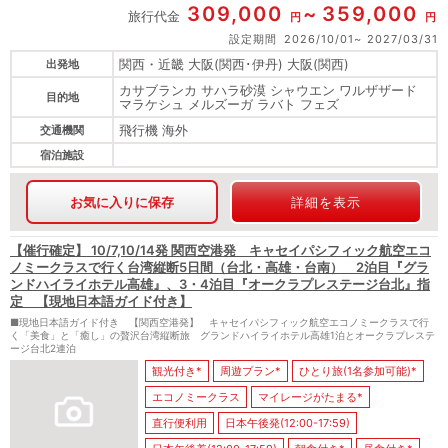
309,000
359,000
旅行代金
円
円
設定期間
2026/10/01
2027/03/31
関西・近畿 大阪(関西･伊丹) 大阪(関西)
出発地
カサブランカ サハラ砂漠 シャウエン ワルザザード
目的地
マラケシュ メルズーガ ラバト フェズ
飛行機 海外
交通機関
宿泊施設
お気に入りに保存
詳細を表示
【催行確定】 10/7,10/14発 関西空港発 キャセイパシフィック航空エコ
ノミークラスで行く台湾縦断5日間（台北・高雄・台南） 2泊目『グラ
ンドハイライホテル高雄』、3・4泊目『オークラプレステージ台北』指
定 【現地日本語ガイド付き】
■現地日本語ガイド付き 【関西空港発】 キャセイパシフィック航空エコノミークラスで行
く「美食」と「癒し」の贅沢台湾縦断旅 グランドハイライホテル高雄1泊とオークラプレステ
ージ台北2連泊
観光付き*
周遊プラン*
ひとり旅(1名参加可能)*
エコノミークラス
マイレージがたまる*
直行便利用
日本午後発(12:00-17:59)