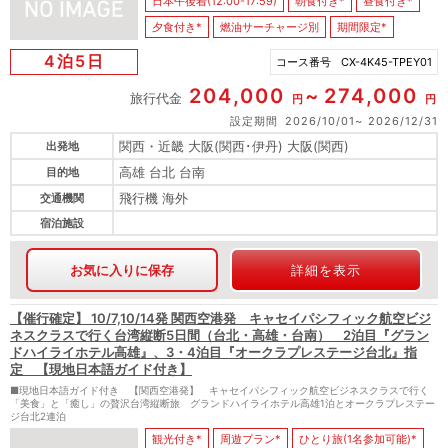
日本午後着(12:00-17:59)
朝食付き*
昼食付き*
夕食付き*
燃油サーチャージ別
期間限定*
4泊5日
コース番号
CX-4K45-TPEY01
204,000
274,000
旅行代金
円
円
設定期間
2026/10/01
2026/12/31
関西・近畿 大阪(関西･伊丹) 大阪(関西)
出発地
高雄 台北 台南
目的地
飛行機 海外
交通機関
宿泊施設
お気に入りに保存
詳細を表示
【催行確定】 10/7,10/14発 関西空港発 キャセイパシフィック航空ビジ
ネスクラスで行く台湾縦断5日間（台北・高雄・台南） 2泊目『グラン
ドハイライホテル高雄』、3・4泊目『オークラプレステージ台北』指
定 【現地日本語ガイド付き】
■現地日本語ガイド付き 【関西空港発】 キャセイパシフィック航空ビジネスクラスで行く
「美食」と「癒し」の贅沢台湾縦断旅 グランドハイライホテル高雄1泊とオークラプレステー
ジ台北2連泊
観光付き*
周遊プラン*
ひとり旅(1名参加可能)*