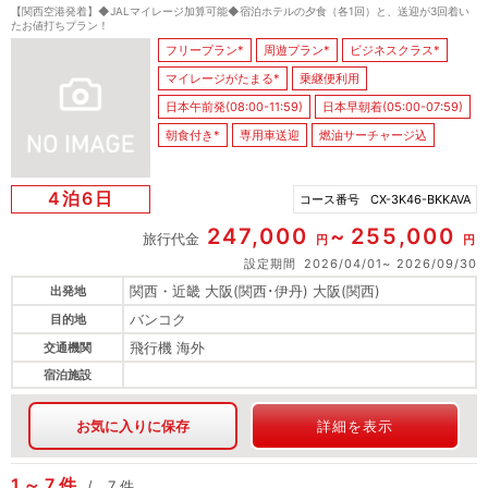
【関西空港発着】◆JALマイレージ加算可能◆宿泊ホテルの夕食（各1回）と、送迎が3回着い
たお値打ちプラン！
フリープラン*
周遊プラン*
ビジネスクラス*
マイレージがたまる*
乗継便利用
日本午前発(08:00-11:59)
日本早朝着(05:00-07:59)
朝食付き*
専用車送迎
燃油サーチャージ込
4泊6日
コース番号
CX-3K46-BKKAVA
247,000
255,000
旅行代金
円
円
設定期間
2026/04/01
2026/09/30
関西・近畿 大阪(関西･伊丹) 大阪(関西)
出発地
バンコク
目的地
飛行機 海外
交通機関
宿泊施設
お気に入りに保存
詳細を表示
1
7
件
7
件