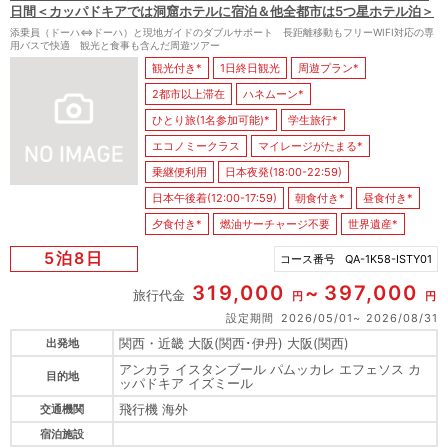
日間＜カッパドキアでは洞窟ホテルに宿泊＆他全都市は5つ星ホテル泊＞
添乗員（ドーハ⇔ドーハ）と現地ガイドのダブルサポート 長距離移動もフリーWIFI対応の専
用バスで快適 観光と食事も含んだ周遊ツアー
観光付き*
1日終日観光
周遊プラン*
2都市以上滞在
ハネムーン*
ひとり旅(1名参加可能)*
学生旅行*
エコノミークラス
マイレージがたまる*
乗継便利用
日本夜発(18:00-22:59)
日本午後着(12:00-17:59)
朝食付き*
昼食付き*
夕食付き*
燃油サーチャージ不要
世界遺産*
5泊8日
コース番号
QA-1K58-ISTY01
319,000
397,000
旅行代金
円
円
設定期間
2026/05/01
2026/08/31
関西・近畿 大阪(関西･伊丹) 大阪(関西)
出発地
アンカラ イスタンブール パムッカレ エフェソス カ
目的地
ッパドキア イズミール
飛行機 海外
交通機関
宿泊施設