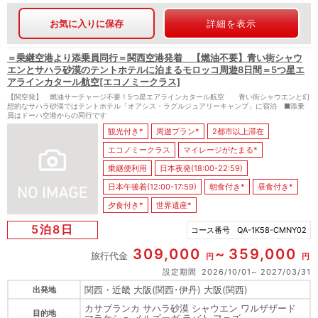
お気に入りに保存
詳細を表示
＝乗継空港より添乗員同行＝関西空港発着 【燃油不要】青い街シャウ
エンとサハラ砂漠のテントホテルに泊まるモロッコ周遊8日間＝5つ星エ
アラインカタール航空[エコノミークラス]
【関空発】 燃油サーチャージ不要！5つ星エアラインカタール航空 青い街シャウエンと幻
想的なサハラ砂漠ではテントホテル「オアシス・ラグルジュアリーキャンプ」に宿泊 ■添乗
員はドーハ空港からの同行です
観光付き*
周遊プラン*
2都市以上滞在
エコノミークラス
マイレージがたまる*
乗継便利用
日本夜発(18:00-22:59)
日本午後着(12:00-17:59)
朝食付き*
昼食付き*
夕食付き*
世界遺産*
5泊8日
コース番号
QA-1K58-CMNY02
309,000
359,000
旅行代金
円
円
設定期間
2026/10/01
2027/03/31
関西・近畿 大阪(関西･伊丹) 大阪(関西)
出発地
カサブランカ サハラ砂漠 シャウエン ワルザザード
目的地