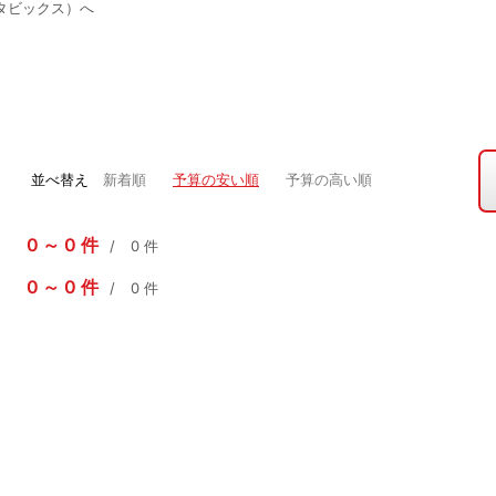
タビックス）へ
並べ替え
新着順
予算の安い順
予算の高い順
0
0
件
0
件
0
0
件
0
件