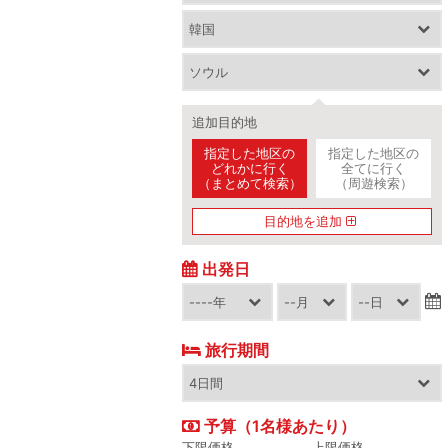
追加目的地
指定した地区の
指定した地区の
どれかに行く
全てに行く
（まとめて検索）
（周遊検索）
目的地を追加
出発日
旅行期間
予算（1名様あたり）
下限価格
上限価格