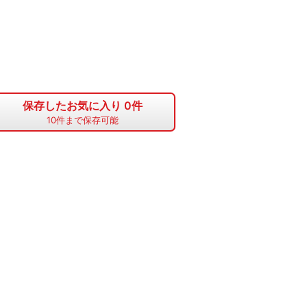
保存したお気に入り
0
件
10
件まで保存可能