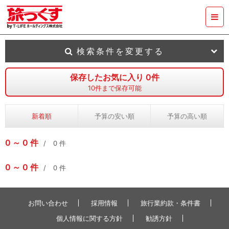
検索条件を変更する
保存したお気に入り
0
件
10
件まで保存可能
新着順
予算の安い順
予算の高い順
0
0
件
0
件
0
0
件
0
件
お問い合わせ
採用情報
旅行業約款・条件書
個人情報に関する方針
勧誘方針