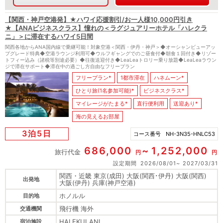
【関西・神戸空港発】★ハワイ応援割引/お一人様10,000円引き
★【ANAビジネスクラス】憧れの＜ラグジュアリーホテル「ハレクラ
ニ」＞に滞在するハワイ5日間
関西各地からANA国内線で乗継可能！対象空港＜関西・伊丹・神戸＞◆オーシャンビューアッ
プグレード特典◆空港ラウンジ利用可◆ウルフギャングでのご昼食付◆朝食１回付き◆リゾー
トフィー込み（諸税等別途必要）◆往復送迎付き◆LeaLeaトロリー乗り放題◆LeaLeaラウン
ジで滞在サポート◆滞在中の過ごし方自由なフリープラン
フリープラン*
1都市滞在
ハネムーン*
ひとり旅(1名参加可能)*
ビジネスクラス*
マイレージがたまる*
直行便利用
送迎あり*
海の見えるお部屋
3泊5日
コース番号
NH-3N35-HNLC53
686,000
1,252,000
旅行代金
円
円
設定期間
2026/08/01
2027/03/31
関西・近畿 東京(成田) 大阪(関西･伊丹) 大阪(関西)
出発地
大阪(伊丹) 兵庫(神戸空港)
ホノルル
目的地
飛行機 海外
交通機関
HALEKULANI
宿泊施設