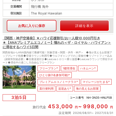
飛行機 海外
交通機関
The Royal Hawaiian
宿泊施設
お気に入りに保存
詳細を表示
【関西・神戸空港発】★ハワイ応援割引/お一人様10,000円引き
★【ANAプレミアムエコノミー】憧れの＜ザ・ロイヤル・ハワイアン＞
に滞在するハワイ5日間
関西各地からANA国内線で乗継可能！対象空港＜関西・伊丹・神戸＞ ◆海が見えるお部屋ア
ップグレード特典◆空港ラウンジ利用可◆ウルフギャングでのご昼食付◆リゾートフィー込み
（諸税等別途必要）◆往復送迎付き◆LeaLeaトロリー乗り放題◆LeaLeaラウンジで滞在サポ
ート◆滞在中の過ごし方自由なフリープラン
フリープラン*
1都市滞在
ハネムーン*
ひとり旅(1名参加可能)*
プレミアムエコノミークラス*
マイレージがたまる*
直行便利用
送迎あり*
海の見えるお部屋
3泊5日
コース番号
NH-3N35-HNLP5B
453,000
998,000
旅行代金
円
円
設定期間
2026/08/01
2027/03/31