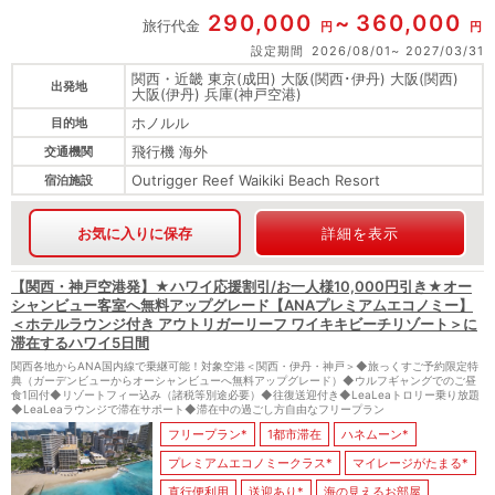
290,000
360,000
旅行代金
円
円
設定期間
2026/08/01
2027/03/31
関西・近畿 東京(成田) 大阪(関西･伊丹) 大阪(関西)
出発地
大阪(伊丹) 兵庫(神戸空港)
ホノルル
目的地
飛行機 海外
交通機関
Outrigger Reef Waikiki Beach Resort
宿泊施設
お気に入りに保存
詳細を表示
【関西・神戸空港発】★ハワイ応援割引/お一人様10,000円引き★オー
シャンビュー客室へ無料アップグレード【ANAプレミアムエコノミー】
＜ホテルラウンジ付き アウトリガーリーフ ワイキキビーチリゾート＞に
滞在するハワイ5日間
関西各地からANA国内線で乗継可能！対象空港＜関西・伊丹・神戸＞◆旅っくすご予約限定特
典（ガーデンビューからオーシャンビューへ無料アップグレード）◆ウルフギャングでのご昼
食1回付◆リゾートフィー込み（諸税等別途必要）◆往復送迎付き◆LeaLeaトロリー乗り放題
◆LeaLeaラウンジで滞在サポート◆滞在中の過ごし方自由なフリープラン
フリープラン*
1都市滞在
ハネムーン*
プレミアムエコノミークラス*
マイレージがたまる*
直行便利用
送迎あり*
海の見えるお部屋