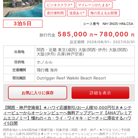
ビジネスクラス*
マイレージがたまる*
直行便利用
送迎あり*
海の見えるお部屋
3泊5日
コース番号
NH-3N35-HNLC5A
585,000
780,000
旅行代金
円
円
設定期間
2026/08/01
2027/03/31
関西・近畿 東京(成田) 大阪(関西･伊丹) 大阪(関西)
出発地
大阪(伊丹) 兵庫(神戸空港)
ホノルル
目的地
飛行機 海外
交通機関
Outrigger Reef Waikiki Beach Resort
宿泊施設
お気に入りに保存
詳細を表示
【関西・神戸空港発】★ハワイ応援割引/お一人様10,000円引き★シテ
ィービューからオーシャンビューへ無料アップグレード【ANAプレミア
ムエコノミー】憧れの＜カ・ライ・ワイキキ・ビーチ＞に滞在するハワ
イ5日間
関西各地からANA国内線で乗継可能！対象空港＜関西・伊丹・神戸＞★7/12までのご予約限
定！お一人様15,000円引き★シティービューからオーシャンビューへ無料アップグレード
【ANAプレミアムエコノミー】憧れの＜カ・ライ・ワイキキ・ビーチ＞に滞在するハワイ5日間