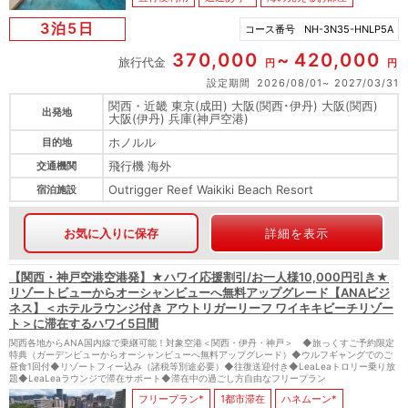
3泊5日
コース番号
NH-3N35-HNLP5A
370,000
420,000
旅行代金
円
円
設定期間
2026/08/01
2027/03/31
関西・近畿 東京(成田) 大阪(関西･伊丹) 大阪(関西)
出発地
大阪(伊丹) 兵庫(神戸空港)
ホノルル
目的地
飛行機 海外
交通機関
Outrigger Reef Waikiki Beach Resort
宿泊施設
お気に入りに保存
詳細を表示
【関西・神戸空港空港発】★ハワイ応援割引/お一人様10,000円引き★
リゾートビューからオーシャンビューへ無料アップグレード【ANAビジ
ネス】＜ホテルラウンジ付き アウトリガーリーフ ワイキキビーチリゾー
ト＞に滞在するハワイ5日間
関西各地からANA国内線で乗継可能！対象空港＜関西・伊丹・神戸＞ ◆旅っくすご予約限定
特典（ガーデンビューからオーシャンビューへ無料アップグレード）◆ウルフギャングでのご
昼食1回付◆リゾートフィー込み（諸税等別途必要）◆往復送迎付き◆LeaLeaトロリー乗り放
題◆LeaLeaラウンジで滞在サポート◆滞在中の過ごし方自由なフリープラン
フリープラン*
1都市滞在
ハネムーン*