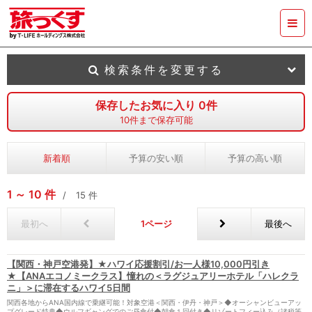
検索条件を変更する
保存したお気に入り
0
件
10
件まで保存可能
新着順
予算の安い順
予算の高い順
1
10
件
15
件
最初へ
1
最後へ
【関西・神戸空港発】★ハワイ応援割引/お一人様10,000円引き
★【ANAエコノミークラス】憧れの＜ラグジュアリーホテル「ハレクラ
ニ」＞に滞在するハワイ5日間
関西各地からANA国内線で乗継可能！対象空港＜関西・伊丹・神戸＞◆オーシャンビューアッ
プグレード特典◆ウルフギャングでのご昼食付◆朝食１回付き◆リゾートフィー込み（諸税等