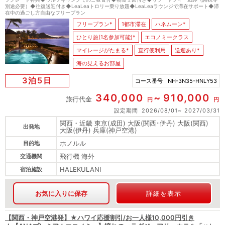
別途必要）◆往復送迎付き◆LeaLeaトロリー乗り放題◆LeaLeaラウンジで滞在サポート◆滞
在中の過ごし方自由なフリープラン
フリープラン*
1都市滞在
ハネムーン*
ひとり旅(1名参加可能)*
エコノミークラス
マイレージがたまる*
直行便利用
送迎あり*
海の見えるお部屋
3泊5日
コース番号
NH-3N35-HNLY53
340,000
910,000
旅行代金
円
円
設定期間
2026/08/01
2027/03/31
関西・近畿 東京(成田) 大阪(関西･伊丹) 大阪(関西)
出発地
大阪(伊丹) 兵庫(神戸空港)
ホノルル
目的地
飛行機 海外
交通機関
HALEKULANI
宿泊施設
お気に入りに保存
詳細を表示
【関西・神戸空港発】★ハワイ応援割引/お一人様10,000円引き