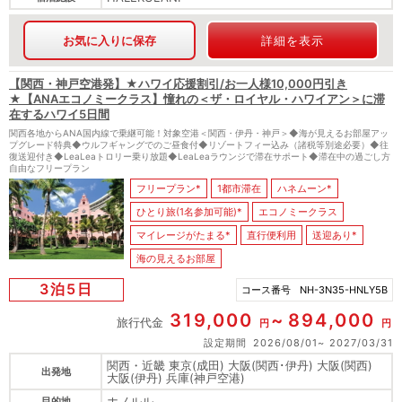
お気に入りに保存
詳細を表示
【関西・神戸空港発】★ハワイ応援割引/お一人様10,000円引き
★【ANAエコノミークラス】憧れの＜ザ・ロイヤル・ハワイアン＞に滞
在するハワイ5日間
関西各地からANA国内線で乗継可能！対象空港＜関西・伊丹・神戸＞◆海が見えるお部屋アッ
プグレード特典◆ウルフギャングでのご昼食付◆リゾートフィー込み（諸税等別途必要）◆往
復送迎付き◆LeaLeaトロリー乗り放題◆LeaLeaラウンジで滞在サポート◆滞在中の過ごし方
自由なフリープラン
フリープラン*
1都市滞在
ハネムーン*
ひとり旅(1名参加可能)*
エコノミークラス
マイレージがたまる*
直行便利用
送迎あり*
海の見えるお部屋
3泊5日
コース番号
NH-3N35-HNLY5B
319,000
894,000
旅行代金
円
円
設定期間
2026/08/01
2027/03/31
関西・近畿 東京(成田) 大阪(関西･伊丹) 大阪(関西)
出発地
大阪(伊丹) 兵庫(神戸空港)
ホノルル
目的地