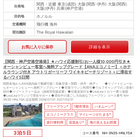
関西・近畿 東京(成田) 大阪(関西･伊丹) 大阪(関西)
出発地
大阪(伊丹) 兵庫(神戸空港)
ホノルル
目的地
飛行機 海外
交通機関
The Royal Hawaiian
宿泊施設
お気に入りに保存
詳細を表示
【関西・神戸空港空港発】★ハワイ応援割引/お一人様10,000円引き★
オーシャンビュー客室へ無料アップグレード【ANAエコノミー】＜ホテ
ルラウンジ付き アウトリガーリーフ ワイキキビーチリゾート＞に滞在す
るハワイ5日間
関西各地からANA国内線で乗継可能！対象空港＜関西・伊丹・神戸＞ ◆リゾートビューか
らオーシャンビューへ無料アップグレード◆空港ラウンジ利用可◆ウルフギャングでのご昼食1
回付◆リゾートフィー込み（諸税等別途必要）◆往復送迎付き◆LeaLeaトロリー乗り放題
◆LeaLeaラウンジで滞在サポート◆滞在中の過ごし方自由なフリープラン コース番号 NH-
3N35-HNLY4A 設定期間 2026/07/01 2027/03/31
フリープラン*
1都市滞在
ハネムーン*
エコノミークラス
マイレージがたまる*
直行便利用
送迎あり*
海の見えるお部屋
3泊5日
コース番号
NH-3N35-HNLY5A