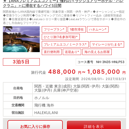
★【ANAプレミアムエコノミー】憧れの＜ラグジュアリーホテル「ハレ
クラニ」＞に滞在するハワイ5日間
関西各地からANA国内線で乗継可能！対象空港＜関西・伊丹・神戸＞◆オーシャンビュー指定
◆空港ラウンジ利用可◆ウルフギャングでのご昼食付◆リゾートフィー込み（諸税等別途必
要）◆往復送迎付き◆LeaLeaトロリー乗り放題◆LeaLeaラウンジで滞在サポート◆滞在中の
過ごし方自由なフリープラン
フリープラン*
1都市滞在
ハネムーン*
ひとり旅(1名参加可能)*
プレミアムエコノミークラス*
マイレージがたまる*
直行便利用
送迎あり*
海の見えるお部屋
3泊5日
コース番号
NH-3N35-HNLP53
488,000
1,085,000
旅行代金
円
円
設定期間
2026/08/01
2027/03/31
関西・近畿 東京(成田) 大阪(関西･伊丹) 大阪(関西)
出発地
大阪(伊丹) 兵庫(神戸空港)
ホノルル
目的地
飛行機 海外
交通機関
HALEKULANI
宿泊施設
お気に入りに保存
詳細を表示