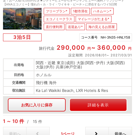
定！お一人様15,000円引き★シティービューからオーシャンビューへ無料アップグレード
【ANAエコノミー】憧れの＜カ・ライ・ワイキキ・ビーチ＞に滞在するハワイ5日間
フリープラン*
1都市滞在
ハネムーン*
エコノミークラス
マイレージがたまる*
直行便利用
送迎あり*
海の見えるお部屋
3泊5日
コース番号
NH-3N35-HNLY58
290,000
360,000
旅行代金
円
円
設定期間
2026/08/01
2027/03/31
関西・近畿 東京(成田) 大阪(関西･伊丹) 大阪(関西)
出発地
大阪(伊丹) 兵庫(神戸空港)
ホノルル
目的地
飛行機 海外
交通機関
Ka La’i Waikiki Beach, LXR Hotels & Res
宿泊施設
お気に入りに保存
詳細を表示
1
10
件
15
件
最初へ
1
最後へ