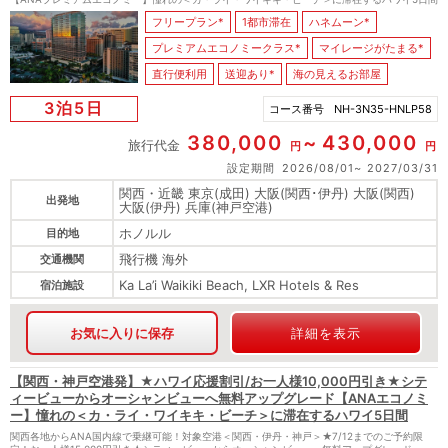
フリープラン*
1都市滞在
ハネムーン*
プレミアムエコノミークラス*
マイレージがたまる*
直行便利用
送迎あり*
海の見えるお部屋
3泊5日
コース番号
NH-3N35-HNLP58
380,000
430,000
旅行代金
円
円
設定期間
2026/08/01
2027/03/31
関西・近畿 東京(成田) 大阪(関西･伊丹) 大阪(関西)
出発地
大阪(伊丹) 兵庫(神戸空港)
ホノルル
目的地
飛行機 海外
交通機関
Ka La’i Waikiki Beach, LXR Hotels & Res
宿泊施設
お気に入りに保存
詳細を表示
【関西・神戸空港発】★ハワイ応援割引/お一人様10,000円引き★シテ
ィービューからオーシャンビューへ無料アップグレード【ANAエコノミ
ー】憧れの＜カ・ライ・ワイキキ・ビーチ＞に滞在するハワイ5日間
関西各地からANA国内線で乗継可能！対象空港＜関西・伊丹・神戸＞★7/12までのご予約限