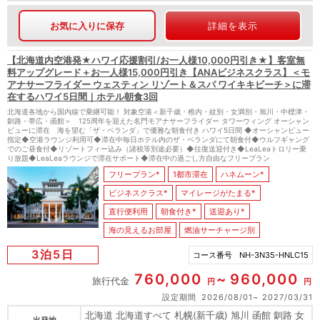
お気に入りに保存
詳細を表示
【北海道内空港発★ハワイ応援割引/お一人様10,000円引き★】客室無
料アップグレード＋お一人様15,000円引き【ANAビジネスクラス】＜モ
アナサーフライダー ウェスティン リゾート＆スパ ワイキキビーチ＞に滞
在するハワイ5日間｜ホテル朝食3回
北海道各地から国内線で乗継可能！ 対象空港＜新千歳・稚内・紋別・女満別・旭川・中標津・
釧路・帯広・函館＞ 125周年を迎えた名門モアナサーフライダー タワーウィング オーシャン
ビューに滞在 海を望む「ザ・ベランダ」で優雅な朝食付き ハワイ5日間 ◆オーシャンビュー
指定◆空港ラウンジ利用可◆滞在中毎日ホテル内のザ・ベランダにて朝食付◆ウルフギャング
でのご昼食付◆リゾートフィー込み（諸税等別途必要）◆往復送迎付き◆LeaLeaトロリー乗
り放題◆LeaLeaラウンジで滞在サポート◆滞在中の過ごし方自由なフリープラン
フリープラン*
1都市滞在
ハネムーン*
ビジネスクラス*
マイレージがたまる*
直行便利用
朝食付き*
送迎あり*
海の見えるお部屋
燃油サーチャージ別
3泊5日
コース番号
NH-3N35-HNLC15
760,000
960,000
旅行代金
円
円
設定期間
2026/08/01
2027/03/31
北海道 北海道すべて 札幌(新千歳) 旭川 函館 釧路 女