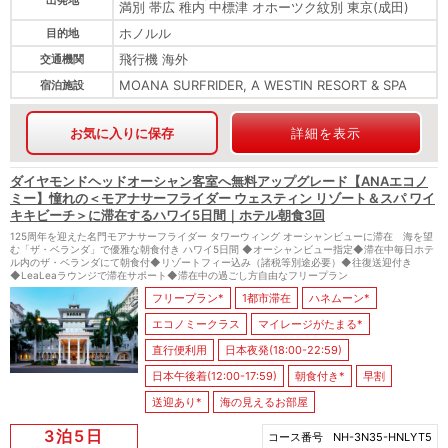
出発地
満別 帯広 稚内 中標津 オホーツク紋別 東京(成田)
ホノルル
目的地
飛行機 海外
交通機関
MOANA SURFRIDER, A WESTIN RESORT & SPA
宿泊施設
お気に入りに保存
詳細を表示
ダイヤモンドヘッドオーシャン客室へ無料アップグレード【ANAエコノ
ミー】憧れの＜モアナサーフライダー ウェスティン リゾート＆スパ ワイ
キキビーチ＞に滞在するハワイ5日間｜ホテル朝食3回
125周年を迎えた名門モアナサーフライダー タワーウィング オーシャンビューに滞在 海を望
む「ザ・ベランダ」で優雅な朝食付き ハワイ5日間 ◆オーシャンビュー指定◆滞在中毎日ホテ
ル内のザ・ベランダにて朝食付◆リゾートフィー込み（諸税等別途必要）◆往復送迎付き
◆LeaLeaラウンジで滞在サポート◆滞在中の過ごし方自由なフリープラン
フリープラン*
1都市滞在
ハネムーン*
エコノミークラス
マイレージがたまる*
直行便利用
日本夜発(18:00-22:59)
日本午後着(12:00-17:59)
朝食付き*
早割
送迎あり*
海の見えるお部屋
3泊5日
コース番号
NH-3N35-HNLYT5