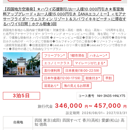
【四国地方空港発】★ハワイ応援割引/お一人様10,000円引き★客室無
料アップグレード＋お一人様15,000円引き【ANAエコノミー】＜モアナ
サーフライダー ウェスティン リゾート＆スパ ワイキキビーチ＞に滞在す
るハワイ5日間｜ホテル朝食3回
四国地方各地から国内線で乗継可能！ 対象空港＜高松・徳島・松山・高知＞ 125周年を迎え
た名門モアナサーフライダー タワーウィング オーシャンビューに滞在 海を望む「ザ・ベラン
ダ」で優雅な朝食付き ハワイ5日間 ◆オーシャンビュー指定◆空港ラウンジ利用可◆滞在中毎
日ホテル内のザ・ベランダにて朝食付◆ウルフギャングでのご昼食付◆リゾートフィー込み
（諸税等別途必要）◆往復送迎付き◆LeaLeaトロリー乗り放題◆LeaLeaラウンジで滞在サポ
ート◆滞在中の過ごし方自由なフリープラン
フリープラン*
1都市滞在
ハネムーン*
エコノミークラス
マイレージがたまる*
直行便利用
日本夜発(18:00-22:59)
日本午後着(12:00-17:59)
朝食付き*
早割
送迎あり*
海の見えるお部屋
3泊5日
コース番号
NH-3N35-HNLY75
346,000
457,000
旅行代金
円
円
設定期間
2026/08/01
2027/03/31
四国 東京(成田) 四国すべて 香川(高松) 愛媛(松山) 高
出発地
知 徳島