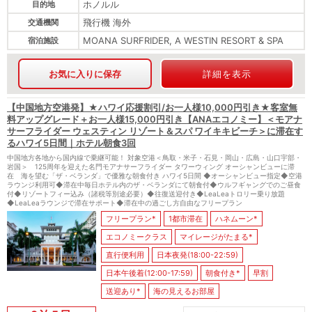
ホノルル
目的地
飛行機 海外
交通機関
MOANA SURFRIDER, A WESTIN RESORT & SPA
宿泊施設
お気に入りに保存
詳細を表示
【中国地方空港発】★ハワイ応援割引/お一人様10,000円引き★客室無
料アップグレード＋お一人様15,000円引き【ANAエコノミー】＜モアナ
サーフライダー ウェスティン リゾート＆スパ ワイキキビーチ＞に滞在す
るハワイ5日間｜ホテル朝食3回
中国地方各地から国内線で乗継可能！ 対象空港＜鳥取・米子・石見・岡山・広島・山口宇部・
岩国＞ 125周年を迎えた名門モアナサーフライダー タワーウィング オーシャンビューに滞
在 海を望む「ザ・ベランダ」で優雅な朝食付き ハワイ5日間 ◆オーシャンビュー指定◆空港
ラウンジ利用可◆滞在中毎日ホテル内のザ・ベランダにて朝食付◆ウルフギャングでのご昼食
付◆リゾートフィー込み（諸税等別途必要）◆往復送迎付き◆LeaLeaトロリー乗り放題
◆LeaLeaラウンジで滞在サポート◆滞在中の過ごし方自由なフリープラン
フリープラン*
1都市滞在
ハネムーン*
エコノミークラス
マイレージがたまる*
直行便利用
日本夜発(18:00-22:59)
日本午後着(12:00-17:59)
朝食付き*
早割
送迎あり*
海の見えるお部屋