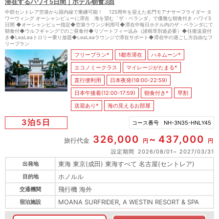
滞在するハワイ5日間｜ホテル朝食3回
中部セントレア空港から国内線で乗継可能！ 125周年を迎えた名門モアナサーフライダー タ
ワーウィング オーシャンビューに滞在 海を望む「ザ・ベランダ」で優雅な朝食付き ハワイ5
日間 ◆オーシャンビュー指定◆空港ラウンジ利用可◆滞在中毎日ホテル内のザ・ベランダにて
朝食付◆ウルフギャングでのご昼食付◆リゾートフィー込み（諸税等別途必要）◆往復送迎付
き◆LeaLeaトロリー乗り放題◆LeaLeaラウンジで滞在サポート◆滞在中の過ごし方自由なフ
リープラン
フリープラン*
1都市滞在
ハネムーン*
エコノミークラス
マイレージがたまる*
直行便利用
日本夜発(18:00-22:59)
日本午後着(12:00-17:59)
朝食付き*
早割
送迎あり*
海の見えるお部屋
3泊5日
コース番号
NH-3N35-HNLY45
326,000
437,000
旅行代金
円
円
設定期間
2026/08/01
2027/03/31
東海 東京(成田) 東海すべて 名古屋(セントレア)
出発地
ホノルル
目的地
飛行機 海外
交通機関
MOANA SURFRIDER, A WESTIN RESORT & SPA
宿泊施設