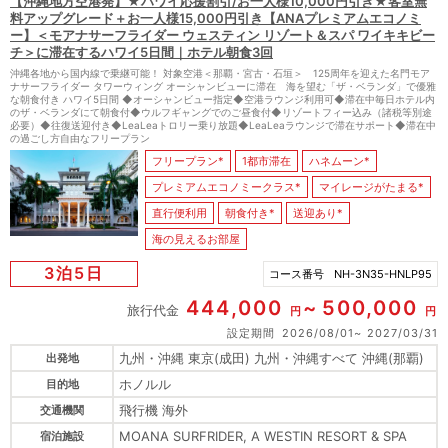
【沖縄地方空港発】★ハワイ応援割引/お一人様10,000円引き★客室無
料アップグレード＋お一人様15,000円引き【ANAプレミアムエコノミ
ー】＜モアナサーフライダー ウェスティン リゾート＆スパ ワイキキビー
チ＞に滞在するハワイ5日間｜ホテル朝食3回
沖縄各地から国内線で乗継可能！ 対象空港＜那覇・宮古・石垣＞ 125周年を迎えた名門モア
ナサーフライダー タワーウィング オーシャンビューに滞在 海を望む「ザ・ベランダ」で優雅
な朝食付き ハワイ5日間 ◆オーシャンビュー指定◆空港ラウンジ利用可◆滞在中毎日ホテル内
のザ・ベランダにて朝食付◆ウルフギャングでのご昼食付◆リゾートフィー込み（諸税等別途
必要）◆往復送迎付き◆LeaLeaトロリー乗り放題◆LeaLeaラウンジで滞在サポート◆滞在中
の過ごし方自由なフリープラン
フリープラン*
1都市滞在
ハネムーン*
プレミアムエコノミークラス*
マイレージがたまる*
直行便利用
朝食付き*
送迎あり*
海の見えるお部屋
3泊5日
コース番号
NH-3N35-HNLP95
444,000
500,000
旅行代金
円
円
設定期間
2026/08/01
2027/03/31
九州・沖縄 東京(成田) 九州・沖縄すべて 沖縄(那覇)
出発地
ホノルル
目的地
飛行機 海外
交通機関
MOANA SURFRIDER, A WESTIN RESORT & SPA
宿泊施設