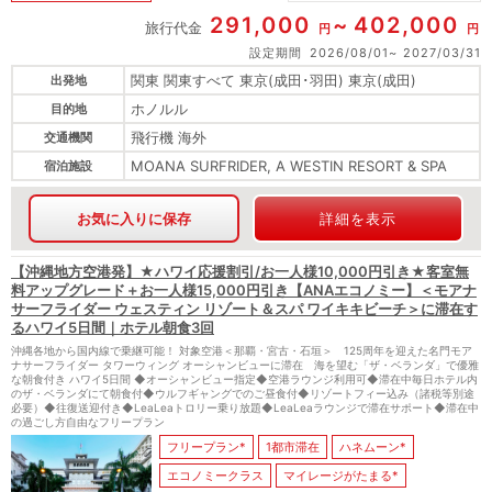
291,000
402,000
旅行代金
円
円
設定期間
2026/08/01
2027/03/31
関東 関東すべて 東京(成田･羽田) 東京(成田)
出発地
ホノルル
目的地
飛行機 海外
交通機関
MOANA SURFRIDER, A WESTIN RESORT & SPA
宿泊施設
お気に入りに保存
詳細を表示
【沖縄地方空港発】★ハワイ応援割引/お一人様10,000円引き★客室無
料アップグレード＋お一人様15,000円引き【ANAエコノミー】＜モアナ
サーフライダー ウェスティン リゾート＆スパ ワイキキビーチ＞に滞在す
るハワイ5日間｜ホテル朝食3回
沖縄各地から国内線で乗継可能！ 対象空港＜那覇・宮古・石垣＞ 125周年を迎えた名門モア
ナサーフライダー タワーウィング オーシャンビューに滞在 海を望む「ザ・ベランダ」で優雅
な朝食付き ハワイ5日間 ◆オーシャンビュー指定◆空港ラウンジ利用可◆滞在中毎日ホテル内
のザ・ベランダにて朝食付◆ウルフギャングでのご昼食付◆リゾートフィー込み（諸税等別途
必要）◆往復送迎付き◆LeaLeaトロリー乗り放題◆LeaLeaラウンジで滞在サポート◆滞在中
の過ごし方自由なフリープラン
フリープラン*
1都市滞在
ハネムーン*
エコノミークラス
マイレージがたまる*