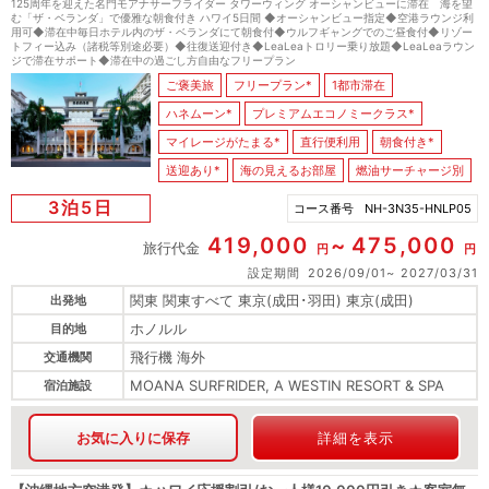
125周年を迎えた名門モアナサーフライダー タワーウィング オーシャンビューに滞在 海を望
む「ザ・ベランダ」で優雅な朝食付き ハワイ5日間 ◆オーシャンビュー指定◆空港ラウンジ利
用可◆滞在中毎日ホテル内のザ・ベランダにて朝食付◆ウルフギャングでのご昼食付◆リゾー
トフィー込み（諸税等別途必要）◆往復送迎付き◆LeaLeaトロリー乗り放題◆LeaLeaラウン
ジで滞在サポート◆滞在中の過ごし方自由なフリープラン
ご褒美旅
フリープラン*
1都市滞在
ハネムーン*
プレミアムエコノミークラス*
マイレージがたまる*
直行便利用
朝食付き*
送迎あり*
海の見えるお部屋
燃油サーチャージ別
3泊5日
コース番号
NH-3N35-HNLP05
419,000
475,000
旅行代金
円
円
設定期間
2026/09/01
2027/03/31
関東 関東すべて 東京(成田･羽田) 東京(成田)
出発地
ホノルル
目的地
飛行機 海外
交通機関
MOANA SURFRIDER, A WESTIN RESORT & SPA
宿泊施設
お気に入りに保存
詳細を表示