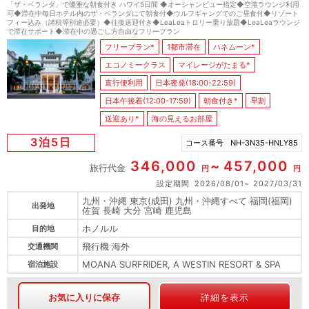
「ザ・ベランダ」で優雅な朝食付き ハワイ5日間 ◆オーシャンビュー指定◆空港ラウンジ利用
可◆滞在中毎日ホテル内のザ・ベランダにて朝食付◆ウルフギャングでのご昼食付◆リゾート
フィー込み（諸税等別途必要）◆往復送迎付き◆LeaLeaトロリー乗り放題◆LeaLeaラウンジ
で滞在サポート◆滞在中の過ごし方自由なフリープラン
フリープラン*
1都市滞在
ハネムーン*
エコノミークラス
マイレージがたまる*
直行便利用
日本夜発(18:00-22:59)
日本午後着(12:00-17:59)
朝食付き*
早割
送迎あり*
海の見えるお部屋
3泊5日
コース番号
NH-3N35-HNLY85
346,000
457,000
旅行代金
円
円
設定期間
2026/08/01
2027/03/31
九州・沖縄 東京(成田) 九州・沖縄すべて 福岡(福岡)
出発地
佐賀 長崎 大分 宮崎 鹿児島
ホノルル
目的地
飛行機 海外
交通機関
MOANA SURFRIDER, A WESTIN RESORT & SPA
宿泊施設
お気に入りに保存
詳細を表示