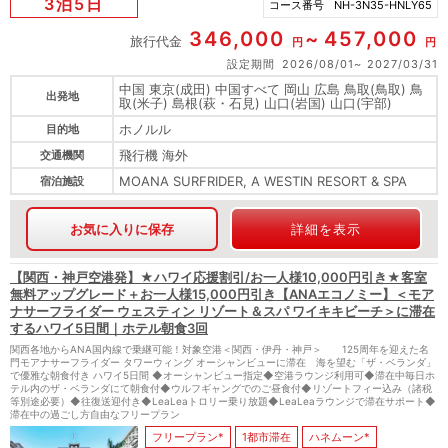
3泊5日
コース番号
NH-3N35-HNLY65
346,000
457,000
旅行代金
円
円
設定期間
2026/08/01
2027/03/31
中国 東京(成田) 中国すべて 岡山 広島 鳥取(鳥取) 鳥
出発地
取(米子) 島根(萩・石見) 山口(岩国) 山口(宇部)
ホノルル
目的地
飛行機 海外
交通機関
MOANA SURFRIDER, A WESTIN RESORT & SPA
宿泊施設
お気に入りに保存
詳細を表示
【関西・神戸空港発】★ハワイ応援割引/お一人様10,000円引き★客室
無料アップグレード＋お一人様15,000円引き【ANAエコノミー】＜モア
ナサーフライダー ウェスティン リゾート＆スパ ワイキキビーチ＞に滞在
するハワイ5日間｜ホテル朝食3回
関西各地からANA国内線で乗継可能！対象空港＜関西・伊丹・神戸＞ 125周年を迎えた名
門モアナサーフライダー タワーウィング オーシャンビューに滞在 海を望む「ザ・ベランダ」
で優雅な朝食付き ハワイ5日間 ◆オーシャンビュー指定◆空港ラウンジ利用可◆滞在中毎日ホ
テル内のザ・ベランダにて朝食付◆ウルフギャングでのご昼食付◆リゾートフィー込み（諸税
等別途必要）◆往復送迎付き◆LeaLeaトロリー乗り放題◆LeaLeaラウンジで滞在サポート◆
滞在中の過ごし方自由なフリープラン
フリープラン*
1都市滞在
ハネムーン*