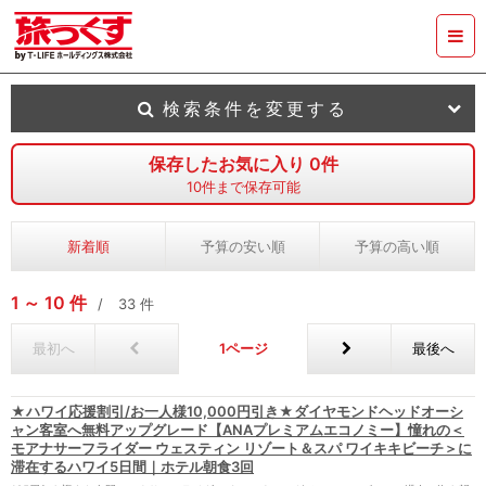
検索条件を変更する
保存したお気に入り
0
件
10
件まで保存可能
新着順
予算の安い順
予算の高い順
1
10
件
33
件
最初へ
1
最後へ
★ハワイ応援割引/お一人様10,000円引き★ダイヤモンドヘッドオーシ
ャン客室へ無料アップグレード【ANAプレミアムエコノミー】憧れの＜
モアナサーフライダー ウェスティン リゾート＆スパ ワイキキビーチ＞に
滞在するハワイ5日間｜ホテル朝食3回