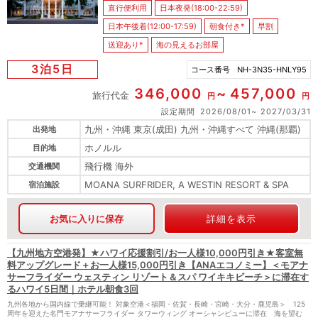
直行便利用
日本夜発(18:00-22:59)
日本午後着(12:00-17:59)
朝食付き*
早割
送迎あり*
海の見えるお部屋
3泊5日
コース番号
NH-3N35-HNLY95
346,000
457,000
旅行代金
円
円
設定期間
2026/08/01
2027/03/31
九州・沖縄 東京(成田) 九州・沖縄すべて 沖縄(那覇)
出発地
ホノルル
目的地
飛行機 海外
交通機関
MOANA SURFRIDER, A WESTIN RESORT & SPA
宿泊施設
お気に入りに保存
詳細を表示
【九州地方空港発】★ハワイ応援割引/お一人様10,000円引き★客室無
料アップグレード＋お一人様15,000円引き【ANAエコノミー】＜モアナ
サーフライダー ウェスティン リゾート＆スパ ワイキキビーチ＞に滞在す
るハワイ5日間｜ホテル朝食3回
九州各地から国内線で乗継可能！ 対象空港＜福岡・佐賀・長崎・宮崎・大分・鹿児島＞ 125
周年を迎えた名門モアナサーフライダー タワーウィング オーシャンビューに滞在 海を望む