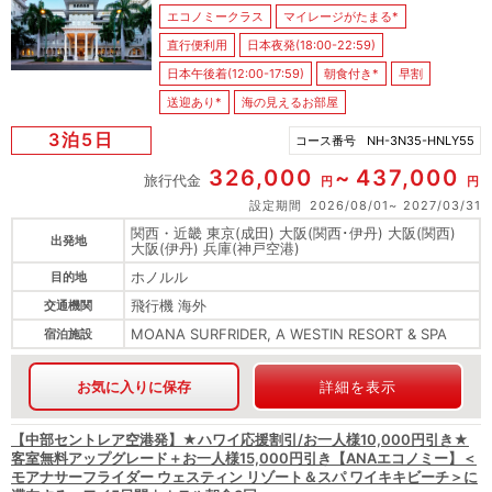
エコノミークラス
マイレージがたまる*
直行便利用
日本夜発(18:00-22:59)
日本午後着(12:00-17:59)
朝食付き*
早割
送迎あり*
海の見えるお部屋
3泊5日
コース番号
NH-3N35-HNLY55
326,000
437,000
旅行代金
円
円
設定期間
2026/08/01
2027/03/31
関西・近畿 東京(成田) 大阪(関西･伊丹) 大阪(関西)
出発地
大阪(伊丹) 兵庫(神戸空港)
ホノルル
目的地
飛行機 海外
交通機関
MOANA SURFRIDER, A WESTIN RESORT & SPA
宿泊施設
お気に入りに保存
詳細を表示
【中部セントレア空港発】★ハワイ応援割引/お一人様10,000円引き★
客室無料アップグレード＋お一人様15,000円引き【ANAエコノミー】＜
モアナサーフライダー ウェスティン リゾート＆スパ ワイキキビーチ＞に