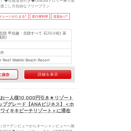
）◆往復送迎付き◆LeaLeaトロリー乗り放
中の過ごし方自由なフリープラン
イレージがたまる*
直行便利用
送迎あり*
北陸 甲信越・北陸すべて 石川(小松) 富
成田)
海外
r Reef Waikiki Beach Resort
詳細を表示
に保存
お一人様10,000円引き★リゾート
ップグレード【ANAビジネス】＜ホ
 ワイキキビーチリゾート＞に滞在
（ガーデンビューからオーシャンビューへ無