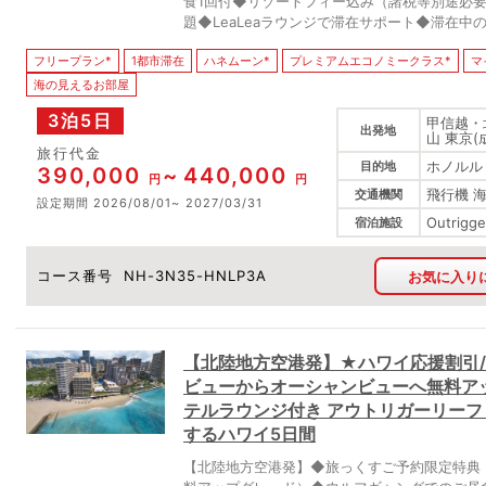
食1回付◆リゾートフィー込み（諸税等別途必要
題◆LeaLeaラウンジで滞在サポート◆滞在
フリープラン*
1都市滞在
ハネムーン*
プレミアムエコノミークラス*
マ
海の見えるお部屋
3泊5日
甲信越・
出発地
山 東京(
旅行代金
ホノルル
目的地
390,000
440,000
円
円
飛行機 
交通機関
設定期間
2026/08/01
2027/03/31
Outrigge
宿泊施設
コース番号
NH-3N35-HNLP3A
お気に入り
【北陸地方空港発】★ハワイ応援割引/
ビューからオーシャンビューへ無料ア
テルラウンジ付き アウトリガーリーフ
するハワイ5日間
【北陸地方空港発】◆旅っくすご予約限定特典