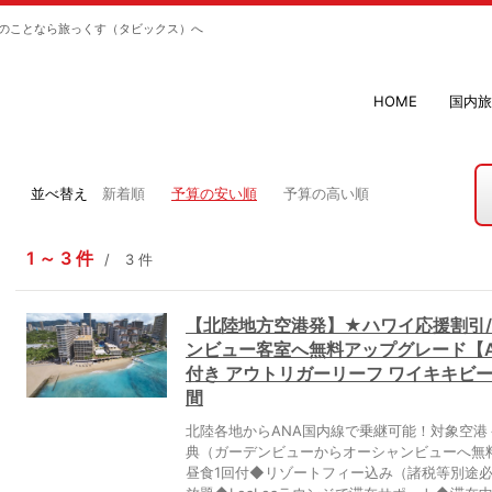
のことなら旅っくす（タビックス）へ
HOME
国内旅
並べ替え
新着順
予算の安い順
予算の高い順
1
3
件
3
件
【北陸地方空港発】★ハワイ応援割引/
ンビュー客室へ無料アップグレード【
付き アウトリガーリーフ ワイキキビ
間
北陸各地からANA国内線で乗継可能！対象空
典（ガーデンビューからオーシャンビューへ無
昼食1回付◆リゾートフィー込み（諸税等別途必