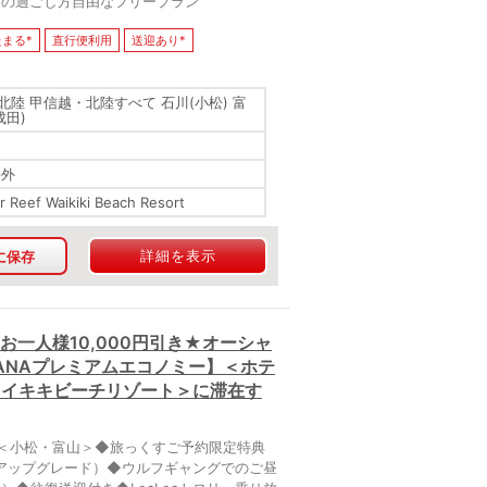
在中の過ごし方自由なフリープラン
まる*
直行便利用
送迎あり*
北陸 甲信越・北陸すべて 石川(小松) 富
成田)
海外
r Reef Waikiki Beach Resort
詳細を表示
に保存
お一人様10,000円引き★オーシャ
ANAプレミアムエコノミー】＜ホテ
ワイキキビーチリゾート＞に滞在す
港＜小松・富山＞◆旅っくすご予約限定特典
アップグレード）◆ウルフギャングでのご昼