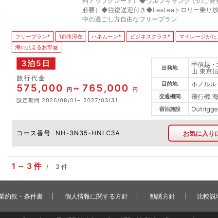
料アップグレード）◆ウルフギャングでのご昼
必要）◆往復送迎付き◆LeaLeaトロリー乗り放
中の過ごし方自由なフリープラン
フリープラン*
1都市滞在
ハネムーン*
ビジネスクラス*
マイレージがた
海の見えるお部屋
3泊5日
甲信越・
出発地
山 東京(
旅行代金
ホノルル
目的地
575,000
765,000
円
円
飛行機 
交通機関
設定期間
2026/08/01
2027/03/31
Outrigge
宿泊施設
コース番号
NH-3N35-HNLC3A
お気に入り
1
3
件
3
件
業約款・条件書
個人情報に関する方針
勧誘方針
比較説