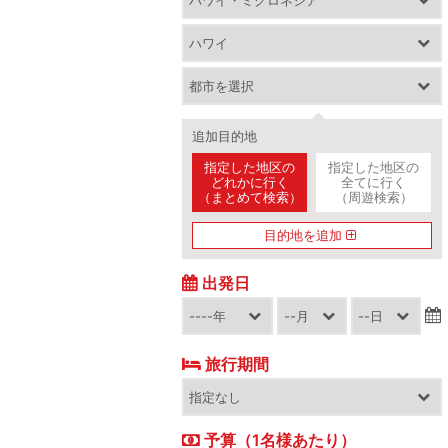
追加目的地
指定した地区の
指定した地区の
どれかに行く
全てに行く
（まとめて検索）
（周遊検索）
目的地を追加
出発日
旅行期間
予算（1名様あたり）