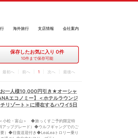
行
海外旅行
支店情報
会社案内
保存したお気に入り
0
件
10
件まで保存可能
最初へ
1
最後へ
お一人様10,000円引き★オーシャ
ANAエコノミー】＜ホテルラウンジ
ーチリゾート＞に滞在するハワイ5日
港＜小松・富山＞ ◆旅っくすご予約限定特
料アップグレード）◆ウルフギャングでのご
要）◆往復送迎付き◆LeaLeaトロリー乗り