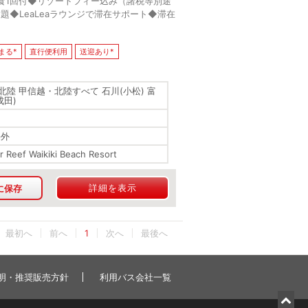
食1回付◆リゾートフィー込み（諸税等別途
題◆LeaLeaラウンジで滞在サポート◆滞在
まる*
直行便利用
送迎あり*
北陸 甲信越・北陸すべて 石川(小松) 富
成田)
海外
r Reef Waikiki Beach Resort
詳細を表示
に保存
最初へ
1
最後へ
明・推奨販売方針
利用バス会社一覧