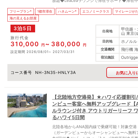
放題◆LeaLeaラウンジで滞在サポート◆滞
フリープラン*
1都市滞在
ハネムーン*
エコノミークラス
マイレージがた
海の見えるお部屋
3泊5日
甲信越・
出発地
山 東京(
旅行代金
ホノルル
目的地
310,000
380,000
円
円
飛行機 
交通機関
設定期間
2026/08/01
2027/03/31
Outrigge
宿泊施設
コース番号
NH-3N35-HNLY3A
お気に入り
【北陸地方空港発】★ハワイ応援割引/
ンビュー客室へ無料アップグレード【
ルラウンジ付き アウトリガーリーフ 
るハワイ5日間
北陸各地からANA国内線で乗継可能！対象空
（ガーデンビューからオーシャンビューへ無料