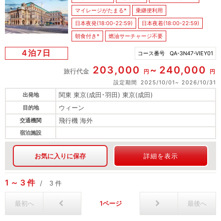
マイレージがたまる*
乗継便利用
日本夜発(18:00-22:59)
日本夜着(18:00-22:59)
朝食付き*
燃油サーチャージ不要
4泊7日
コース番号
QA-3N47-VIEY01
203,000
240,000
旅行代金
円
円
設定期間
2025/10/01
2026/10/31
関東 東京(成田･羽田) 東京(成田)
出発地
ウィーン
目的地
飛行機 海外
交通機関
宿泊施設
お気に入りに保存
詳細を表示
1
3
件
3
件
最初へ
1
最後へ