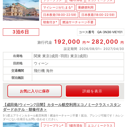
フリープラン*
1都市滞在
エコノミークラス
マイレージがたまる*
乗継便利用
日本夜発(18:00-22:59)
日本夜着(18:00-22:59)
朝食付き*
燃油サーチャージ不要
3泊6日
コース番号
QA-3N36-VIEY01
192,000
282,000
旅行代金
円
円
設定期間
2026/08/01
2027/04/30
関東 東京(成田･羽田) 東京(成田)
出発地
ウィーン
目的地
飛行機 海外
交通機関
宿泊施設
お気に入りに保存
詳細を表示
【成田発/ウィーン7日間】カタール航空利用エコノミークラス＜スタン
ダードホテル・朝食付き＞
5つ星エアラインカタール航空利用！燃油サーチャージ不要！延泊、アレンジ可能です！カレン
ダーにない出発日もお問い合わせください。
フリープラン*
1都市滞在
エコノミークラス