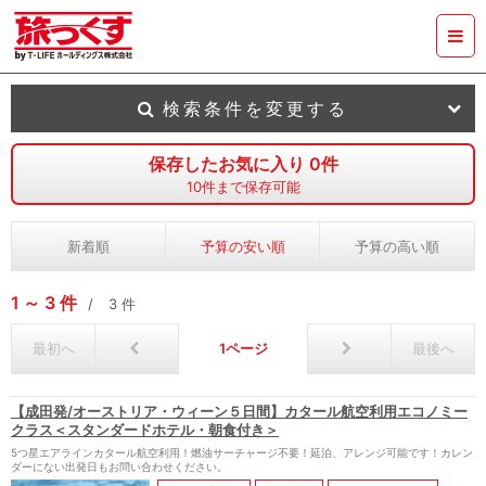
検索条件を変更する
保存したお気に入り
0
件
10
件まで保存可能
新着順
予算の安い順
予算の高い順
1
3
件
3
件
最初へ
1
最後へ
【成田発/オーストリア・ウィーン５日間】カタール航空利用エコノミー
クラス＜スタンダードホテル・朝食付き＞
5つ星エアラインカタール航空利用！燃油サーチャージ不要！延泊、アレンジ可能です！カレン
ダーにない出発日もお問い合わせください。