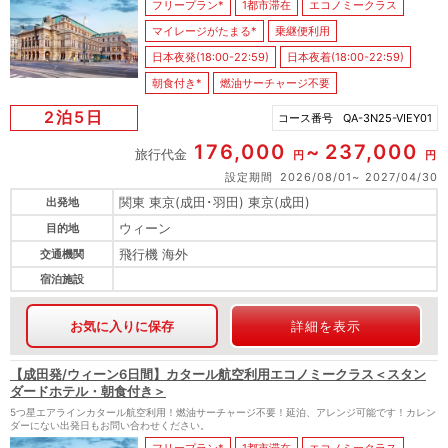
フリープラン*
1都市滞在
エコノミークラス
マイレージがたまる*
乗継便利用
日本夜発(18:00-22:59)
日本夜着(18:00-22:59)
朝食付き*
燃油サーチャージ不要
2泊5日
コース番号
QA-3N25-VIEY01
176,000
237,000
旅行代金
円
円
設定期間
2026/08/01
2027/04/30
関東 東京(成田･羽田) 東京(成田)
出発地
ウィーン
目的地
飛行機 海外
交通機関
宿泊施設
お気に入りに保存
詳細を表示
【成田発/ウィーン6日間】カタール航空利用エコノミークラス＜スタン
ダードホテル・朝食付き＞
5つ星エアラインカタール航空利用！燃油サーチャージ不要！延泊、アレンジ可能です！カレン
ダーにない出発日もお問い合わせください。