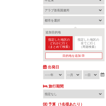
追加目的地
指定した地区の
指定した地区の
どれかに行く
全てに行く
（まとめて検索）
（周遊検索）
目的地を追加
出発日
旅行期間
予算（1名様あたり）