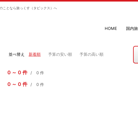
のことなら旅っくす（タビックス）へ
HOME
国内旅
並べ替え
新着順
予算の安い順
予算の高い順
0
0
件
0
件
0
0
件
0
件