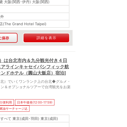
 大阪(関西･伊丹) 大阪(関西)
海外
he Grand Hotel Taipei)
詳細を表示
に保存
目）は台北市内＆九分観光付き４日
エアラインキャセイパシフィック航
ランドホテル（圓山大飯店）宿泊]
台北）でいくワンランク上の台北◆グルメ・
ラン＆オプショナルツアーで台湾観光をお楽
行便利用
日本午後発(12:00-17:59)
燃油サーチャージ込
すべて 東京(成田･羽田) 東京(成田)