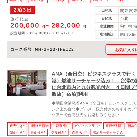
2泊3日
関東 関東
出発地
台北
目的地
旅行代金
200,000
292,000
飛行機 
円
円
交通機関
設定期間
2026/08/01
2026/12/31
圓山大飯店(T
宿泊施設
コース番号
NH-3H23-TPEC22
お気に入り
ANA（全日空）ビジネスクラスで行く
港）燃油サーチャージ込み！ 台湾の
に台北市内と九分観光付き ４日間プ
飯店）宿泊]利用
◆羽田空港発着ANA（全日空）ビジネスクラス
ンク上の台北◆グルメ・観光付きのおすすめプ
ツアーで台湾観光をお楽しみください
観光付き*
1日終日観光
1都市滞在
ビジネスクラス*
直行便利用
日本午前
朝食付き*
昼食付き*
夕食付き*
送迎あり*
燃油サーチャージ込