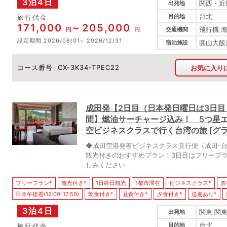
3泊4日
関西・近畿
出発地
台北
目的地
旅行代金
171,000
205,000
飛行機 
円
円
交通機関
設定期間
2026/08/01
2026/12/31
圓山大飯店(T
宿泊施設
コース番号
CX-3K34-TPEC22
お気に入り
成田発【2日目（日本発日曜日は3日
間】燃油サーチャージ込み！ 5つ星
空ビジネスクラスで行く台湾の旅 [グ
◆成田空港発着ビジネスクラス直行便（成田-
観光付きのおすすめプラン！3日目はフリープ
しみください
フリープラン*
観光付き*
1日終日観光
1都市滞在
ビジネスクラス*
直
日本午後着(12:00-17:59)
朝食付き*
昼食付き*
夕食付き*
送迎あり*
3泊4日
関東 関東
出発地
台北
目的地
旅行代金