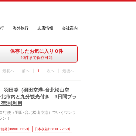
行
海外旅行
支店情報
会社案内
保存したお気に入り
0
件
10
件まで保存可能
最初へ
1
最後へ
 羽田発（羽田空港-台北松山空
台北市内と九分観光付き 3日間プラ
宿泊]利用
直行便（羽田-台北松山空港）でいくワンラ
ラン！
発(08:00-11:59)
日本夜着(18:00-22:59)