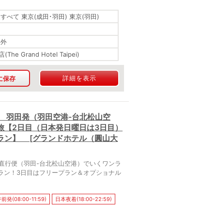
すべて 東京(成田･羽田) 東京(羽田)
海外
he Grand Hotel Taipei)
詳細を表示
に保存
 羽田発（羽田空港-台北松山空
旅【2日目（日本発日曜日は3日目）
ラン】 [グランドホテル（圓山大
直行便（羽田-台北松山空港）でいくワンラ
ラン！3日目はフリープラン＆オプショナル
発(08:00-11:59)
日本夜着(18:00-22:59)