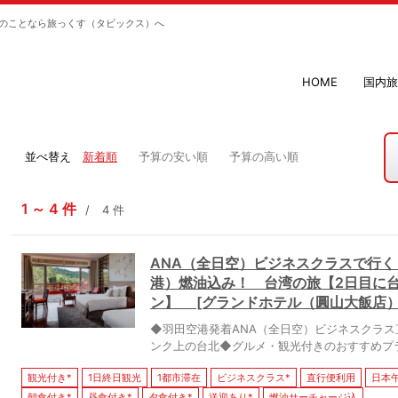
のことなら旅っくす（タビックス）へ
HOME
国内旅
並べ替え
新着順
予算の安い順
予算の高い順
1
4
件
4
件
ANA（全日空）ビジネスクラスで行く
港）燃油込み！ 台湾の旅【2日目に
ン】 [グランドホテル（圓山大飯店）
◆羽田空港発着ANA（全日空）ビジネスクラス
ンク上の台北◆グルメ・観光付きのおすすめプ
観光付き*
1日終日観光
1都市滞在
ビジネスクラス*
直行便利用
日本午前
朝食付き*
昼食付き*
夕食付き*
送迎あり*
燃油サーチャージ込