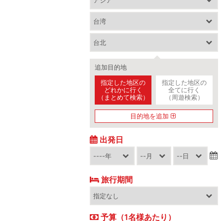
追加目的地
指定した地区の
指定した地区の
どれかに行く
全てに行く
（まとめて検索）
（周遊検索）
目的地を追加
出発日
旅行期間
予算（1名様あたり）