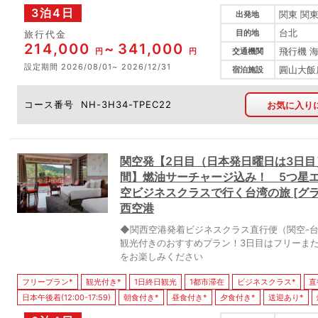
3泊4日
関東 関東
出発地
台北
目的地
旅行代金
214,000
341,000
飛行機 
円
円
交通機関
設定期間
2026/08/01
2026/12/31
圓山大飯店(T
宿泊施設
コース番号
NH-3H34-TPEC22
お気に入り
関空発【2日目（日本発日曜日は3日
間】燃油サーチャージ込み！ 5つ星
空ビジネスクラスで行く台湾の旅 [グ
西空港
◆関西空港発着ビジネスクラス直行便（関空-
観光付きのおすすめプラン！3日目はフリーま
をお楽しみください
フリープラン*
観光付き*
1日終日観光
1都市滞在
ビジネスクラス*
直
日本午後着(12:00-17:59)
朝食付き*
昼食付き*
夕食付き*
送迎あり*