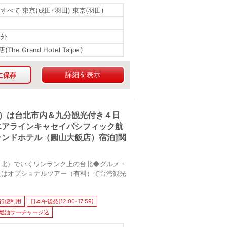
すべて 東京(成田･羽田) 東京(羽田)
海外
he Grand Hotel Taipei)
詳細を表示
に保存
目）は台北市内＆九分観光付き４日
エアラインキャセイパシフィック航
ランドホテル（圓山大飯店）宿泊]関
台北）でいくワンランク上の台北◆グルメ・
たはオプショナルツアー（有料）で台湾観光
行便利用
日本午後発(12:00-17:59)
燃油サーチャージ込