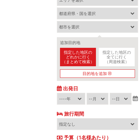
追加目的地
指定した地区の
指定した地区の
どれかに行く
全てに行く
（まとめて検索）
（周遊検索）
目的地を追加
出発日
旅行期間
予算（1名様あたり）