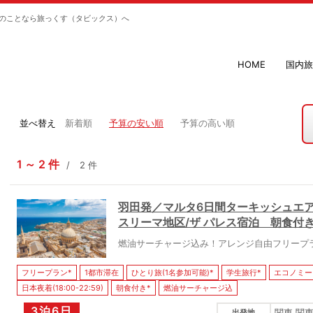
のことなら旅っくす（タビックス）へ
HOME
国内旅
並べ替え
新着順
予算の安い順
予算の高い順
1
2
件
2
件
羽田発／マルタ6日間ターキッシュエア
スリーマ地区/ザ パレス宿泊 朝食付
燃油サーチャージ込み！アレンジ自由フリープ
フリープラン*
1都市滞在
ひとり旅(1名参加可能)*
学生旅行*
エコノミー
日本夜着(18:00-22:59)
朝食付き*
燃油サーチャージ込
3泊6日
関東 関東
出発地