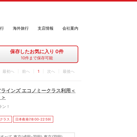
行
海外旅行
支店情報
会社案内
保存したお気に入り
0
件
10
件まで保存可能
最初へ
1
最後へ
ラインズ エコノミークラス利用＜
き＞
ラン！
クラス
日本夜発(18:00-22:59)
すべて 東京(成田･羽田) 東京(羽田)