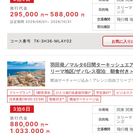
スリーマ
旅行代金
目的地
ンズ
295,000
588,000
円
円
飛行機 
交通機関
設定期間
2026/06/01
2026/10/31
宿泊施設
コース番号
TK-3H36-MLAY02
お気に入り
羽田発／マルタ6日間ターキッシュエ
リーマ地区/ザ パレス宿泊 朝食付き
燃油サーチャージ込み！アレンジ自由フリープ
フリープラン*
1都市滞在
ひとり旅(1名参加可能)*
学生旅行*
ビジネスク
日本夜着(18:00-22:59)
朝食付き*
燃油サーチャージ込
3泊6日
関東 関東
出発地
スリーマ
旅行代金
目的地
ンズ
880,000
円
飛行機 
交通機関
1,033,000
円