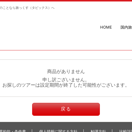
のことなら旅っくす（タビックス）へ
HOME
国内旅
商品がありません
申し訳ございません。
お探しのツアーは設定期間が終了した可能性がございます。
戻る
業約款・条件書
個人情報に関する方針
勧誘方針
比較説