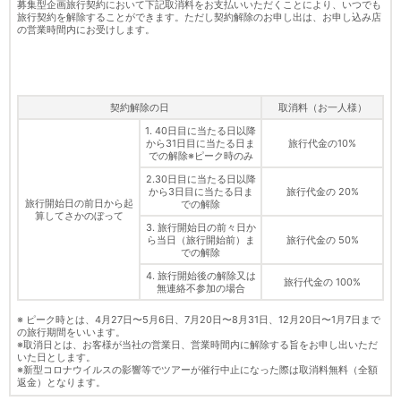
募集型企画旅行契約において下記取消料をお支払いいただくことにより、いつでも
旅行契約を解除することができます。ただし契約解除のお申し出は、お申し込み店
の営業時間内にお受けします。
契約解除の日
取消料（お一人様）
1. 40日目に当たる日以降
から31日目に当たる日ま
旅行代金の10%
での解除※ピーク時のみ
2.30日目に当たる日以降
から3日目に当たる日ま
旅行代金の 20%
旅行開始日の前日から起
での解除
算してさかのぼって
3. 旅行開始日の前々日か
ら当日（旅行開始前）ま
旅行代金の 50%
での解除
4. 旅行開始後の解除又は
旅行代金の 100%
無連絡不参加の場合
※ ピーク時とは、4月27日〜5月6日、7月20日〜8月31日、12月20日〜1月7日まで
の旅行期間をいいます。
※取消日とは、お客様が当社の営業日、営業時間内に解除する旨をお申し出いただ
いた日とします。
※新型コロナウイルスの影響等でツアーが催行中止になった際は取消料無料（全額
返金）となります。