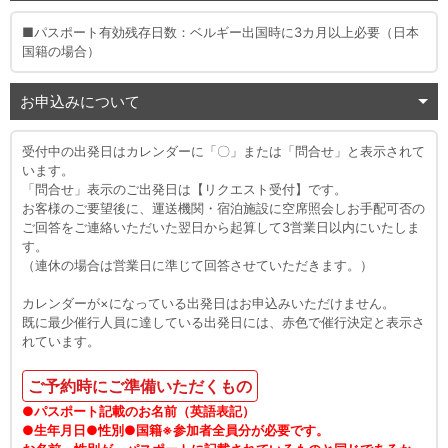
■パスポート有効残存日数：ベルギー出国時に3カ月以上必要（日本
国籍の場合）
お申込みについて
受付中の出発日はカレンダーに「〇」または「問合せ」と表示されて
います。
「問合せ」表示のご出発日は【リクエスト受付】です。
お客様のご要望後に、運送機関・宿泊施設に空席照会しお手配可否の
ご回答をご連絡いただいた翌日から起算して3営業日以内にいたしま
す。
（連休の場合は営業日に準じて回答させていただきます。）
カレンダーが×になっている出発日はお申込みいただけません。
既に最少催行人員に達している出発日には、赤色で催行決定と表示さ
れています。
ご予約時にご準備いただくもの
●パスポート記載のお名前（英語表記）
●生年月日●性別●国籍※参加者全員分が必要です。