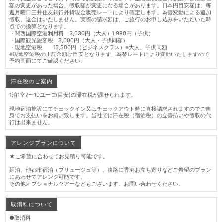
額の変更があった場合、徴収額が変更になる場合があります。日本円目安額は、毎
週月曜日三井住友銀行外貨現金販売レートにより確定します。為替変動による追加
徴収、返金はいたしません。実際の請求額は、ご旅行のお申し込みをいただいた時
点での換算となります。
・関西国際空港利用料 3,630円（大人）1,980円（子供）
・国際観光旅客税 3,000円（大人・子供同額）
・現地空港税 15,500円（ビジネスクラス）※大人、子供同額
※現地空港税の上記金額は目安となります。為替レートにより変動いたしますので
予約画面にてご確認ください。
滞在税のご案内
1泊1室7〜10ユーロ(目安)の滞在税が課せられます。
現地宿泊施設にてチェックイン又はチェックアウト時に直接請求されますのでご自
身でお支払いをお願い致します。当社では滞在税（宿泊税）の立替払いや徴収の代
行は出来ません。
アレンジプランについて
★ご希望に合わせてお見積り可能です。
延泊、他都市宿泊（ブリュージュ等）、復路に香港お立ち寄りなどご希望のプラン
にあわせてアレンジ可能です。
その他オプショナルツアーなどもございます。お問い合わせください。
取消料について
●取消料