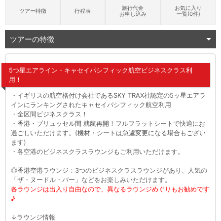
旅行代金
お気に入り
ツアー特徴
行程表
お申し込み
一覧(
0
件)
ツアーの特徴
5つ星エアライン・キャセイパシフィック航空ビジネスクラス利
用！
・イギリスの航空格付け会社であるSKY TRAX社認定の5ッ星エアラ
インにランキングされたキャセイパシフィック航空利用
・全区間ビジネスクラス！
・香港・ブリュッセル間 就航再開！フルフラットシートで快適にお
過ごしいただけます。(機材・シートは急遽変更になる場合もござい
ます)
・各空港のビジネスクラスラウンジもご利用いただけます。
◎香港空港ラウンジ：3つのビジネスクラスラウンジがあり、人気の
「ザ・ヌードル・バー」などをお楽しみいただけます。
各ラウンジは出入り自由なので、異なるラウンジめぐりもお勧めです
♪
↓ラウンジ情報