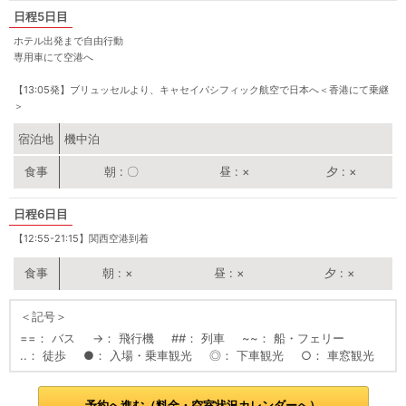
5日目
ホテル出発まで自由行動
専用車にて空港へ
【13:05発】ブリュッセルより、キャセイパシフィック航空で日本へ＜香港にて乗継
＞
宿泊地
機中泊
朝
〇
昼
×
夕
×
6日目
【12:55-21:15】関西空港到着
朝
×
昼
×
夕
×
＜記号＞
==
バス
→
飛行機
##
列車
~~
船・フェリー
..
徒歩
●
入場・乗車観光
◎
下車観光
○
車窓観光
予約へ進む（料金・空室状況カレンダーへ）