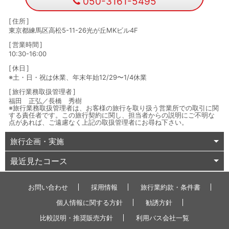
050-3161-5495
住所
東京都練馬区高松5-11-26光が丘MKビル4F
営業時間
10:30-16:00
休日
※土・日・祝は休業、年末年始12/29〜1/4休業
旅行業務取扱管理者
福田 正弘／長橋 秀樹
※旅行業務取扱管理者は、お客様の旅行を取り扱う営業所での取引に関
する責任者です。この旅行契約に関し、担当者からの説明にご不明な
点があれば、ご遠慮なく上記の取扱管理者にお尋ね下さい。
旅行企画・実施
最近見たコース
お問い合わせ
採用情報
旅行業約款・条件書
個人情報に関する方針
勧誘方針
比較説明・推奨販売方針
利用バス会社一覧