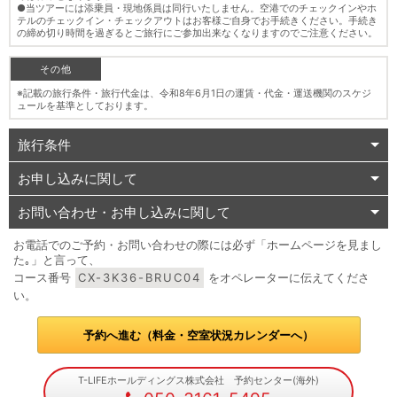
●当ツアーには添乗員・現地係員は同行いたしません。空港でのチェックインやホ
テルのチェックイン・チェックアウトはお客様ご自身でお手続きください。手続き
の締め切り時間を過ぎるとご旅行にご参加出来なくなりますのでご注意ください。
その他
※記載の旅行条件・旅行代金は、令和8年6月1日の運賃・代金・運送機関のスケジ
ュールを基準としております。
旅行条件
お申し込みに関して
お問い合わせ・お申し込みに関して
お電話でのご予約・お問い合わせの際には必ず「ホームページを見まし
た｡」と言って、
コース番号
CX-3K36-BRUC04
をオペレーターに伝えてくださ
い。
予約へ進む（料金・空室状況カレンダーへ）
T-LIFEホールディングス株式会社 予約センター(海外)