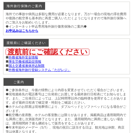
海外旅行保険のご案内
海外での事故や病気は多額な費用が必要となります。万が一場合の現地の滞在費用
や復路の航空券も基本的に再度ご購入いただくようになりますので海外旅行保険へ
のご加入をお勧めいたします。
●インターネット申込専用海外旅行傷害保険のご案内●
お申込みはこちらから
渡航前にご確認ください
渡航前にご確認ください
■
外務省海外安全情報
■
厚生労働省感染症情報
■
国土交通省液体持込制限
■
外務省海外旅行登録システム「たびレジ」
ご案内
●ご参加条件は、今後の情勢により内容を変更させていただく場合がございます。
●現地連絡先の電話番号はご出発前にお渡しする最終旅行日程表にてお知らせしま
す。また、ご出発日によっては、上記時間帯以外の臨時便を使用することがありま
す。必ず最終日程表で確定便・時刻をご確認ください。
●ホテルのお部屋は現地事情により、ダブルベッドとソファベッドになる場合がご
ざいます。
●航空機の座席数、ホテルの客室数には限りがあります。掲載商品は適用期間内で
も満席に達し次第販売終了となります。また、適用期間内に満席に達しない場合
は、適用期間終了後も継続をして販売をすることがあります。
●年末年始やメーデー（5/1）、現地の祝日に該当する日は、観光地は休館、商店
等は休業となります。