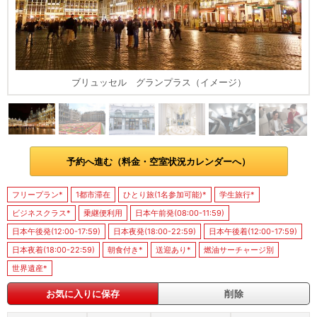
ブリュッセル グランプラス（イメージ）
予約へ進む（料金・空室状況カレンダーへ）
フリープラン*
1都市滞在
ひとり旅(1名参加可能)*
学生旅行*
ビジネスクラス*
乗継便利用
日本午前発(08:00-11:59)
日本午後発(12:00-17:59)
日本夜発(18:00-22:59)
日本午後着(12:00-17:59)
日本夜着(18:00-22:59)
朝食付き*
送迎あり*
燃油サーチャージ別
世界遺産*
お気に入りに保存
削除