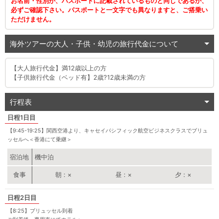
お名前・性別が、パスポートに記載されているものと同じであるか、
必ずご確認下さい。パスポートと一文字でも異なりますと、ご搭乗い
ただけません。
海外ツアーの大人・子供・幼児の旅行代金について
【大人旅行代金】満12歳以上の方
【子供旅行代金（ベッド有】2歳?12歳未満の方
行程表
1日目
【9:45-19:25】関西空港より、キャセイパシフィック航空ビジネスクラスでブリュ
ッセルへ＜香港にて乗継＞
宿泊地
機中泊
朝
×
昼
×
夕
×
2日目
【8:25】ブリュッセル到着