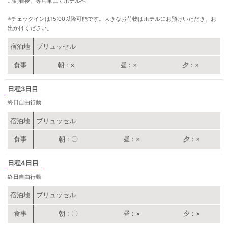
ご到着後、専用車にてホテルへ
※チェックインは15:00以降可能です。大きなお荷物はホテルにお預けいただき、お
出かけください。
宿泊地
ブリュッセル
朝
×
昼
×
夕
×
3日目
終日自由行動
宿泊地
ブリュッセル
朝
〇
昼
×
夕
×
4日目
終日自由行動
宿泊地
ブリュッセル
朝
〇
昼
×
夕
×