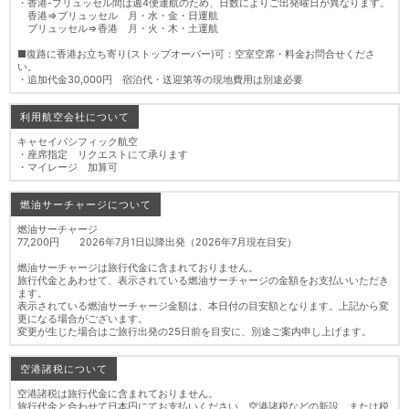
・香港-ブリュッセル間は週4便運航のため、日数によりご出発曜日が異なります。
香港⇒ブリュッセル 月・水・金・日運航
ブリュッセル⇒香港 月・火・木・土運航
■復路に香港お立ち寄り(ストップオーバー)可：空室空席・料金お問合せくださ
い。
・追加代金30,000円 宿泊代・送迎第等の現地費用は別途必要
利用航空会社について
キャセイパシフィック航空
・座席指定 リクエストにて承ります
・マイレージ 加算可
燃油サーチャージについて
燃油サーチャージ
77,200円 2026年7月1日以降出発（2026年7月現在目安）
燃油サーチャージは旅行代金に含まれておりません。
旅行代金とあわせて、表示されている燃油サーチャージの金額をお支払いいただき
ます。
表示されている燃油サーチャージ金額は、本日付の目安額となります。上記から変
更になる場合がございます。
変更が生じた場合はご旅行出発の25日前を目安に、別途ご案内申し上げます。
空港諸税について
空港諸税は旅行代金に含まれておりません。
旅行代金と合わせて日本円にてお支払いください。空港諸税などの新設、または税