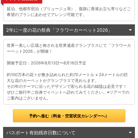
延泊、他都市宿泊（ブリュージュ等）、復路に香港お立ち寄りなどご
希望のプランにあわせてアレンジ可能です。
2年に一度の花の祭典「フラワーカーペット2026」
世界一美しい広場と称される世界遺産グランプラスにて「フラワーカ
ーペット2026」が開催！
開催予定日：2026年8月13日〜8月16日予定
約100万本の花々が敷き詰められた約70メートル x 24メートルの巨
大な花のカーペットがグランプラスで見れらます。
その年のテーマに沿ったデザインで彩られる花の絨毯は必見です！
ぜひご旅行中ご自身でイベントへ訪れてみてください。※ツアーでの
ご案内はございません。
予約へ進む（料金・空室状況カレンダーへ）
パスポート有効残存日数について