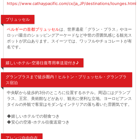
https://www.cathaypacific.com/cx/ja_JP/destinations/lounges.html
ブリュッセル
ベルギーの首都ブリュッセル
は、世界遺産「グラン・プラス」やヨー
ロッパ最古のショッピングアーケードなど中世の雰囲気感じる観光ス
ポットが沢山あります。スイーツでは、ワッフルやチョコレートが有
名です。
嬉しいホテル-空港往復専用車送迎付き♪
グランプラスまで徒歩圏内！ヒルトン・ブリュッセル・グランプラ
ス宿泊
中央駅から徒歩約3分のところに位置するホテル。周辺にはグランプ
ラス、王宮、美術館などがあり、観光に便利な立地。ヨーロピアンス
タイルの外観で客室はモダンなインテリアの落ち着いた雰囲気です。
◆嬉しいホテルでの朝食つき
◆安心の空港-ホテル往復送迎つき
アレンジ自由自在