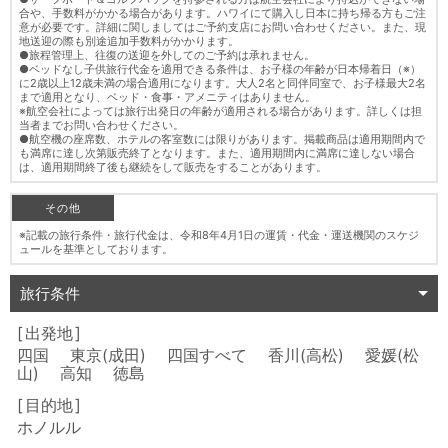
合や、手数料がかかる場合があります。ハワイにて購入し日本に持ち帰る方もご注
意が必要です。詳細に関しましてはご予約支店にお問い合わせください。また、現
地送迎の際も別途追加手数料がかかります。
●旅程管理上、往復の送迎を外してのご予約は承れません。
●ベッドなし子供旅行代金を適用できる条件は、お子様の年齢が日本帰着日（※）
に2歳以上12歳未満の場合適用になります。大人2名と同伴同室で、お子様最大2名
まで適用となり、ベッド・食事・アメニティはありません。
※航空会社によっては旅行出発日の年齢が適用される場合があります。詳しくは担
当者までお問い合わせください。
●航空機の座席数、ホテルの客室数には限りがあります。掲載商品は適用期間内で
も満席に達し次第販売終了となります。また、適用期間内に満席に達しない場合
は、適用期間終了後も継続をして販売をすることがあります。
その他
※記載の旅行条件・旅行代金は、令和8年4月1日の運賃・代金・運送機関のスケジ
ュールを基準としております。
旅行条件
出発地
四国 東京(成田) 四国すべて 香川(高松) 愛媛(松
山) 高知 徳島
目的地
ホノルル