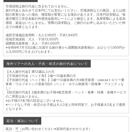
空港諸税は旅行代金に含まれておりません。
旅行代金と合わせて日本円にてお支払いください。空港諸税などの新設、または税
額の変更があった場合、徴収額が変更になる場合があります。日本円目安額は、毎
週月曜日三井住友銀行外貨現金販売レートにより確定します。為替変動による追加
徴収、返金はいたしません。実際の請求額は、ご旅行のお申し込みをいただいた時
点での換算となります。
成田空港施設使用料：大人3,160円・子供1,940円
現地空港諸税：大人・子供13,000円
国際観光旅客税：大人・子供1,000円
※令和8年7月1日以後に出国する旅行者から国際観光旅客税が、おひとり1,000円か
ら3,000円に引き上げられます。
海外ツアーの大人・子供・幼児の旅行代金について
【大人旅行代金】満12歳以上の方
【子供旅行代金（ベッド有】2歳〜12歳未満の方
【子供旅行代金（ベッド無）】2歳〜12歳未満の方※航空座席・LeaLeaトロリー乗
車券・ウルフギャング昼食1回付（ベッド・ホテル朝食等一部食事・アメニティな
し）
【幼児旅行代金】2歳未満のお子様※航空座席・ベッド・食事・特典・各種サービス
のご用意はありません。
※お子様の1名1室の設定はございません。
※ベッドなし子供・幼児のお子様は大人2名と同伴同室で、お子様最大2名まで適用
となります。
延泊・減泊について
延泊・可（お問い合わせください※追加代金がかかります）