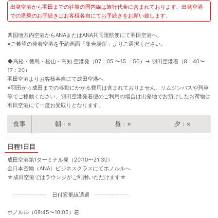
出発空港から羽田までの往復の国内線は旅行代金に含まれております。出発空港
での搭乗のお手続きはお客様各自にてお手続きをお願い致します。
四国地方内空港からANAまたはANA共同運航便にて羽田空港へ。
※ご希望の発着空港を予約画面「集合場所」よりご選択ください。
◆高松・徳島・松山・高知 空港発（07：05 〜15 ：50）
→
羽田空港着（8：40〜
17：20）
羽田空港よりお客様各自にて成田空港へ
※羽田から成田までの移動にかかる費用は含まれておりません。リムジンバスや列車
等でご移動ください。羽田空港発着便のご利用の場合は出発地でお預けしたお荷物は
羽田空港にて一度お受取りとなります。
朝
×
昼
×
夕
×
1日目
成田空港第1ターミナル発（20:10〜21:30）
全日本空輸（ANA）ビジネスクラスにてホノルルへ
☆成田空港ではラウンジがご利用いただけます☆
-------------- 日付変更線通過 --------------
ホノルル（08:45〜10:05）着