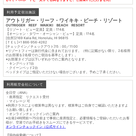
利用予定宿泊施設
アウトリガー・リーフ・ワイキキ・ビーチ・リゾート
OUTRIGGER REEF WAIKIKI BEACH RESORT
【リゾート・ビュー定員】定員：1?4名
【オーシャン・タワー・オーシャン・ビュー】定員：1?4名
[住所]2169 Kalia Rd, Honolulu, HI 96815
[ＴＥＬ]+1 866-956-4262
[チェックイン／チェックアウト]15：00／11:00
※リゾートフィーは旅行代金に含まれております。（特に記載がない限り、2名様用
のお部屋を2名様でのご宿泊を基準とします）。
※お部屋タイプは以下いずれかでのご案内となります。
・キングベッド1台
・クイーンベッド2台
ベッドタイプはご指定いただけない場合がございます。予めご了承ください。
利用航空会社について
全日空（ANA）
・座席指定 リクエスト受付
・マイレージ 可
※利用クラスにより積算率は異なります。積算率はご自身でご確認いただきますよ
うお願い致します。
・オンラインチェックインのご案内
※出発24時間前〜75分前まで事前に座席指定と、必要情報をご登録いただいたお客
様が、空港でのお手続きをスムーズにできるサービスです。
オンラインチェックイン（公式サイト）
【国内線乗継について】