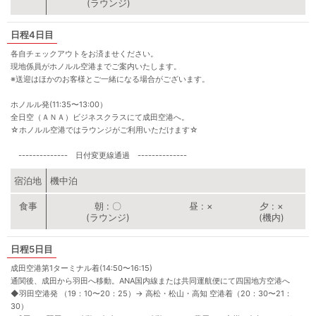
(ラウンジ)
4日目
各自チェックアウトをお済ませください。
現地係員がホノルル空港までご案内いたします。
※送迎はほかのお客様とご一緒になる場合がございます。
ホノルル発(11:35〜13:00）
全日空（ＡＮＡ）ビジネスクラスにて成田空港へ。
☆ホノルル空港ではラウンジがご利用いただけます☆
-------------- 日付変更線通過 --------------
宿泊地
機中泊
朝
〇
昼
×
夕
×
(ラウンジ)
(機内)
5日目
成田空港第1ターミナル着(14:50〜16:15)
通関後、成田から羽田へ移動。ANA国内線または共同運航便にて四国地方空港へ
◆羽田空港発 （19：10〜20：25）
→
高松・松山・高知 空港着（20：30〜21：
30）