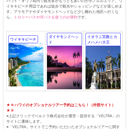
ハワイ・オワフ島内で観光客がもっとも多いのがホノルルエリア。ワ
イキキビーチ周辺であれば徒歩で観光やショッピングなどが楽しめま
す。アラモアナやダイヤモンドヘッドなど少し離れた地区へ行くな
ら、
トロリーバスや市バスを使うのが便利
です。
ダイヤモンドヘッ
イオラニ宮殿とカ
ワイキキビーチ
ド
メハメハ大王
★☆ハワイのオプショナルツアー予約はこちら！（外部サイト）
★☆
※上記クリックでベルトラ株式会社が運営・提供する「VELTRA」の
サイトに遷移します。
※「VELTRA」サイトでご予約いただいたオプショナルツアーに関す