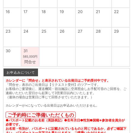
16
17
18
19
20
21
22
23
24
25
26
27
28
29
30
31
585,000円
問合せ
お申込みについて
カレンダーに「問合せ」と表示されている出発日はご予約受付中です。
「問合せ」表示のご出発日は【リクエスト受付】のツアーです。
お客様のご要望後に、運送機関・宿泊施設に空席照会しお手配可否のご回答を、ご
連絡いただいた翌日から起算して3営業日以内にいたします。
（連休の場合は営業日に準じて回答させていただきます。）
カレンダーが×になっている出発日はお申込みいただけません。
ご予約時にご準備いただくもの
●パスポート記載のお名前（英語表記）●生年月日●性別●国籍※参加者全員分が
必要です。
お名前・性別が、パスポートに記載されているものと同じであるか、必ずご確認下
さい。パスポートと一文字でも異なりますと、ご搭乗いただけません。