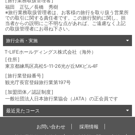
旅行業務取扱管理者
福田 正弘／長橋 秀樹
※旅行業務取扱管理者は、お客様の旅行を取り扱う営業所
での取引に関する責任者です。この旅行契約に関し、担
当者からの説明にご不明な点があれば、ご遠慮なく上記
の取扱管理者にお尋ね下さい。
旅行企画・実施
T-LIFEホールディングス株式会社（海外）
住所
東京都練馬区高松5-11-26光が丘MKビル4F
旅行業登録番号
観光庁長官登録旅行業第197号
加盟団体／認証制度
一般社団法人日本旅行業協会（JATA）の正会員です
最近見たコース
お問い合わせ
採用情報