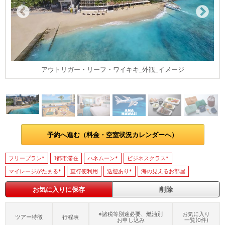
アウトリガー・リーフ・ワイキキ_外観_イメージ
予約へ進む（料金・空室状況カレンダーへ）
フリープラン*
1都市滞在
ハネムーン*
ビジネスクラス*
マイレージがたまる*
直行便利用
送迎あり*
海の見えるお部屋
お気に入りに保存
削除
※諸税等別途必要、燃油別
お気に入り
ツアー特徴
行程表
お申し込み
一覧(
0
件)