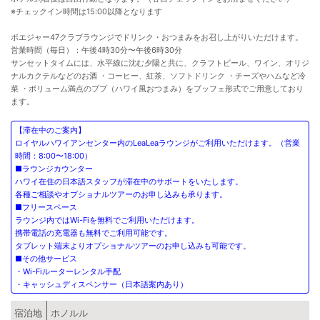
※チェックイン時間は15:00以降となります
ボエジャー47クラブラウンジでドリンク・おつまみをお召し上がりいただけます。
営業時間（毎日）：午後4時30分〜午後6時30分
サンセットタイムには、水平線に沈む夕陽と共に、クラフトビール、ワイン、オリジ
ナルカクテルなどのお酒 ・コーヒー、紅茶、ソフトドリンク ・チーズやハムなど冷
菜 ・ボリューム満点のププ（ハワイ風おつまみ）をブッフェ形式でご用意しており
ます。
【滞在中のご案内】
ロイヤルハワイアンセンター内のLeaLeaラウンジがご利用いただけます。（営業
時間：8:00〜18:00）
■ラウンジカウンター
ハワイ在住の日本語スタッフが滞在中のサポートをいたします。
各種ご相談やオプショナルツアーのお申し込みも承ります。
■フリースペース
ラウンジ内ではWi-Fiを無料でご利用いただけます。
携帯電話の充電器も無料でご利用可能です。
タブレット端末よりオプショナルツアーのお申し込みも可能です。
■その他サービス
・Wi-Fiルーターレンタル手配
・キャッシュディスペンサー（日本語案内あり）
宿泊地
ホノルル