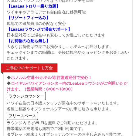
人気レストランでハワイならではのランチを満喫
【LeaLeaトロリー乗り放題】
ワイキキやアラモアナも自由自在に移動可能
【リゾートフィー込み】
現地での追加費用の心配なく安心
【LeaLeaラウンジで滞在サポート】
日本語対応でご滞在中も安心してお過ごしいただけます
【お荷物の心配も無し】
大きなお荷物は空港でお預かりし、ホテルへお届けします。
チェックインまでの時間は、身軽に観光やショッピングをお楽しみい
ただけます。
ご滞在中のサポートも万全
◆
ホノルル空港⇔ホテル間 往復送迎付で安心！
◆
ロイヤルハワイアンセンター内のLeaLeaラウンジがご利用いただ
けます。（営業時間：8:00〜18:00）
ラウンジカウンター
ハワイ在住の日本語スタッフが滞在中のサポートをいたします。
各種ご相談やオプショナルツアーのお申し込みも承ります。
フリースペース
ラウンジ内ではWi-Fiを無料でご利用いただけます。
携帯電話の充電器も無料でご利用可能です。
タブレット端末よりオプショナルツアーのお申し込みも可能です。