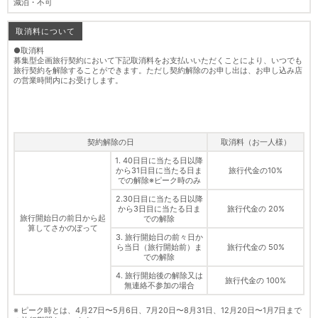
減泊・不可
取消料について
●取消料
募集型企画旅行契約において下記取消料をお支払いいただくことにより、いつでも
旅行契約を解除することができます。ただし契約解除のお申し出は、お申し込み店
の営業時間内にお受けします。
契約解除の日
取消料（お一人様）
1. 40日目に当たる日以降
から31日目に当たる日ま
旅行代金の10%
での解除※ピーク時のみ
2.30日目に当たる日以降
から3日目に当たる日ま
旅行代金の 20%
旅行開始日の前日から起
での解除
算してさかのぼって
3. 旅行開始日の前々日か
ら当日（旅行開始前）ま
旅行代金の 50%
での解除
4. 旅行開始後の解除又は
旅行代金の 100%
無連絡不参加の場合
※ ピーク時とは、4月27日〜5月6日、7月20日〜8月31日、12月20日〜1月7日まで