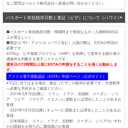
るご質問はベルトラ株式会社へ直接お問い合わせください。
パスポート有効残存日数と査証（ビザ）について（ハワイ）
■パスポート有効残存日数：帰国時まで有効なもの（入国時90日以
上が望ましい）。
■査証(ビザ)：アメリカ（ハワイ含む）入国の際は、ESTAの申請が
必要です。
ESTAは、ビザ免除プログラム（VWP）を利用して渡米する旅行者の
適格性を判断する電子システムです。
渡米日の72時間以上前にESTAの申請をすることを強くお勧めしま
す。
アメリカ電子渡航認証（ESTA）申請ページ（公式サイト）
※下記に当てはまる場合、査証（ビザ）の取得が必要です。大使館等
へ必要な手続きをご確認ください。
・2011年3月1日以降に、イラン、イラク、北朝鮮、スーダン、シリ
ア、リビア、ソマリア、イエメンに渡航または滞在したことがあるお
客様
・2021年1月12日以降にキューバに渡航または滞在したことがあるお
客様
・日本国籍と、イラン、イラク、北朝鮮、スーダン、シリアのいずれ
かの国籍をお持ちの二重国籍のお客様