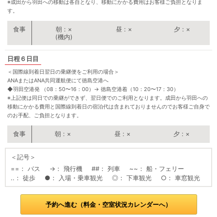
※成田から羽田への移動は各自となり、移動にかかる費用はお客様ご負担となりま
す。
朝
×
昼
×
夕
×
(機内)
６日目
＜国際線到着日翌日の乗継便をご利用の場合＞
ANAまたはANA共同運航便にて徳島空港へ
◆羽田空港発 （08：50〜16：00）
→
徳島空港着（10：20〜17：30）
※上記便は同日での乗継ができず、翌日便でのご利用となります。成田から羽田への
移動にかかる費用と国際線到着日の宿泊代は含まれておりませんのでお客様ご自身で
のお手配、ご負担となります。
朝
×
昼
×
夕
×
＜記号＞
==
バス
→
飛行機
##
列車
~~
船・フェリー
..
徒歩
●
入場・乗車観光
◎
下車観光
○
車窓観光
予約へ進む（料金・空室状況カレンダーへ）