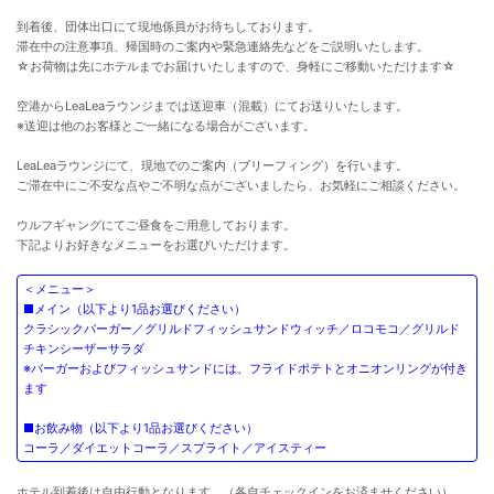
到着後、団体出口にて現地係員がお待ちしております。
滞在中の注意事項、帰国時のご案内や緊急連絡先などをご説明いたします。
☆お荷物は先にホテルまでお届けいたしますので、身軽にご移動いただけます☆
空港からLeaLeaラウンジまでは送迎車（混載）にてお送りいたします。
※送迎は他のお客様とご一緒になる場合がございます。
LeaLeaラウンジにて、現地でのご案内（ブリーフィング）を行います。
ご滞在中にご不安な点やご不明な点がございましたら、お気軽にご相談ください。
ウルフギャングにてご昼食をご用意しております。
下記よりお好きなメニューをお選びいただけます。
＜メニュー＞
■メイン（以下より1品お選びください）
クラシックバーガー／グリルドフィッシュサンドウィッチ／ロコモコ／グリルド
チキンシーザーサラダ
※バーガーおよびフィッシュサンドには、フライドポテトとオニオンリングが付き
ます
■お飲み物（以下より1品お選びください）
コーラ／ダイエットコーラ／スプライト／アイスティー
ホテル到着後は自由行動となります。（各自チェックインをお済ませください）