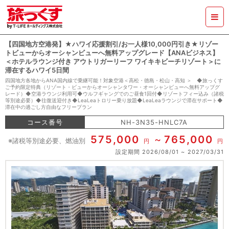
【四国地方空港発】★ハワイ応援割引/お一人様10,000円引き★リゾー
トビューからオーシャンビューへ無料アップグレード【ANAビジネス】
＜ホテルラウンジ付き アウトリガーリーフ ワイキキビーチリゾート＞に
滞在するハワイ5日間
四国地方各地からANA国内線で乗継可能！対象空港＜高松・徳島・松山・高知 ＞ ◆旅っくす
ご予約限定特典（リゾート・ビューからオーシャンタワー・オーシャンビューへ無料アップグ
レード）◆空港ラウンジ利用可◆ウルフギャングでのご昼食1回付◆リゾートフィー込み（諸税
等別途必要）◆往復送迎付き◆LeaLeaトロリー乗り放題◆LeaLeaラウンジで滞在サポート◆
滞在中の過ごし方自由なフリープラン
コース番号
NH-3N35-HNLC7A
575,000
765,000
※諸税等別途必要、燃油別
円
円
設定期間
2026/08/01
2027/03/31