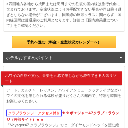
※四国地方各地から成田または羽田までの往復の国内線は旅行代金に
含まれております。空席状況によりお手配できない場合や同日乗り継
ぎとならない場合がございます。国際線の座席クラスに関わらず、国
内線区間は普通席のご利用となります。詳細は【国内線乗継につい
て】をご確認ください。
予約へ進む（料金・空室状況カレンダーへ）
ホテルおすすめポイント
ハワイの自然や文化、音楽を五感で感じながら滞在できる人気リゾ
ート
アート、カルチャーレッスン、ハワイアンミュージックライブなどハ
ワイの文化を感じられる体験が盛りだくさんの館内で、特別な時間を
お楽しみください。
クラブラウンジ・アクセス付き
★☆ボエジャー47クラブ・ラウン
ジ（外部サイト）★☆
「Voyager47 クラブラウンジ」では、ダイヤモンドヘッドを望む絶