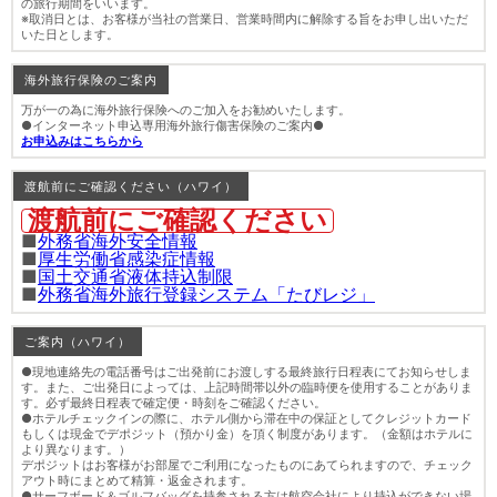
の旅行期間をいいます。
※取消日とは、お客様が当社の営業日、営業時間内に解除する旨をお申し出いただ
いた日とします。
海外旅行保険のご案内
万が一の為に海外旅行保険へのご加入をお勧めいたします。
●インターネット申込専用海外旅行傷害保険のご案内●
お申込みはこちらから
渡航前にご確認ください（ハワイ）
渡航前にご確認ください
■
外務省海外安全情報
■
厚生労働省感染症情報
■
国土交通省液体持込制限
■
外務省海外旅行登録システム「たびレジ」
ご案内（ハワイ）
●現地連絡先の電話番号はご出発前にお渡しする最終旅行日程表にてお知らせしま
す。また、ご出発日によっては、上記時間帯以外の臨時便を使用することがありま
す。必ず最終日程表で確定便・時刻をご確認ください。
●ホテルチェックインの際に、ホテル側から滞在中の保証としてクレジットカード
もしくは現金でデポジット（預かり金）を頂く制度があります。（金額はホテルに
より異なります。）
デポジットはお客様がお部屋でご利用になったものにあてられますので、チェック
アウト時にまとめて精算・返金されます。
●サーフボード＆ゴルフバッグを持参される方は航空会社により持込ができない場