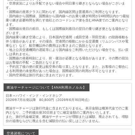
・空席状況によりお手配できない場合や同日乗り継ぎとならない場合がございま
す。
・国際線の座席クラスに関わらず、国内線区間は普通席のご利用となります。
・国内線から国際線、国際線から国内線へのお乗り継ぎ時間が24時間以内かつ最短
乗り継ぎ必要時間を満たす他社とのコードシェア便を含むANA便でのご案内となり
ます。
・国際線出発日の前日、もしくは国際線到着日の翌日の乗り継ぎ便となる場合がご
ざいます。
国内線乗り継ぎ空港により、日本国内空港間（成田空港・羽田空港）の陸路移動を
伴う場合があります。その場合、空港間の移動にかかる交通費（リムジンバスや電
車など）など、航空機以外の費用はお客さまのご負担となります。
・地上公共交通機関の遅延等により国内線をご利用いただけない場合でも、払い戻
しは承れません。
・国際線の発着時刻により、前・後泊が必要となる場合があります。その際の宿泊
はお客様の手配・ご負担となります。
・予約完了後の便の変更は航空券の取り直しとなります。また、お客様のご都合に
よる利用便の未使用があった場合は、国際線区間の利用が不可となります。
・国内空港税は旅行代金に含まれております。
燃油サーチャージについて【ANA利用ホノルル】
日本＝ハワイ・インド・インドネシア
2026年7月出発以降 80,800円（2026年6月16日時点）
燃油サーチャージは旅行代金に含まれておりません。表示金額は概算代金でのご案
内となり、ご予約後出発30日前までに確定金額のご案内をいたします。
また、旅行代金確定後、燃油サーチャージが増額または減額、廃止されても、増額
分の追徴ならびに廃止を含む減額分の払い戻しはございません。
空港諸税について