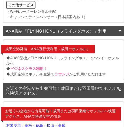
その他サービス
・Wi-Fiルーターレンタル手配
・キャッシュディスペンサー（日本語案内あり）
ANA機材「FLYING HONU（フライングホヌ）」利用
成田空港発着 ANA直行便利用（成田ーホノルル）
◆A380型機／FLYING HONU（フライングホヌ）でハワイ・ホノル
ルへ
◆
ビジネスクラス利用！
◆成田空港とホノルル空港で
ラウンジ
がご利用いただけます
お近くの空港から出発可能！成田または羽田乗継でホノルル
へ快適アクセス。
お近くの空港から出発可能！成田または羽田乗継でホノルルへ快適
アクセス。ANAで快適な空の旅を
対象空港：高松・徳島・松山・高知