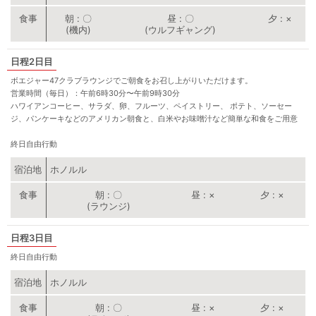
朝
〇
昼
〇
夕
×
(機内)
(ウルフギャング)
2日目
ボエジャー47クラブラウンジでご朝食をお召し上がりいただけます。
営業時間（毎日）：午前6時30分〜午前9時30分
ハワイアンコーヒー、サラダ、卵、フルーツ、ペイストリー、 ポテト、ソーセー
ジ、パンケーキなどのアメリカン朝食と、白米やお味噌汁など簡単な和食をご用意
終日自由行動
宿泊地
ホノルル
朝
〇
昼
×
夕
×
(ラウンジ)
3日目
終日自由行動
宿泊地
ホノルル
朝
〇
昼
×
夕
×