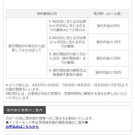
契約解除の日
取消料（お一人様）
1. 40日目に当たる日以降
から31日目に当たる日ま
旅行代金の10%
での解除※ピーク時のみ
2.30日目に当たる日以降
から3日目に当たる日ま
旅行代金の 20%
旅行開始日の前日から起
での解除
算してさかのぼって
3. 旅行開始日の前々日か
ら当日（旅行開始前）ま
旅行代金の 50%
での解除
4. 旅行開始後の解除又は
旅行代金の 100%
無連絡不参加の場合
※ ピーク時とは、4月27日〜5月6日、7月20日〜8月31日、12月20日〜1月7日まで
の旅行期間をいいます。
※取消日とは、お客様が当社の営業日、営業時間内に解除する旨をお申し出いただ
いた日とします。
海外旅行保険のご案内
万が一の為に海外旅行保険へのご加入をお勧めいたします。
●インターネット申込専用海外旅行傷害保険のご案内●
お申込みはこちらから