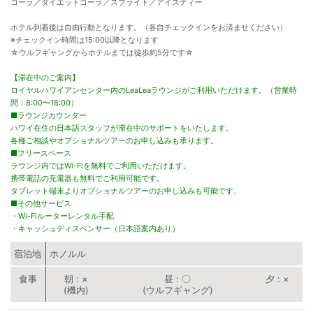
コーラ／ダイエットコーラ／スプライト／アイスティー
ホテル到着後は自由行動となります。（各自チェックインをお済ませください）
※チェックイン時間は15:00以降となります
☆ウルフギャングからホテルまでは徒歩約5分です☆
【滞在中のご案内】
ロイヤルハワイアンセンター内のLeaLeaラウンジがご利用いただけます。（営業時
間：8:00〜18:00）
■ラウンジカウンター
ハワイ在住の日本語スタッフが滞在中のサポートをいたします。
各種ご相談やオプショナルツアーのお申し込みも承ります。
■フリースペース
ラウンジ内ではWi-Fiを無料でご利用いただけます。
携帯電話の充電器も無料でご利用可能です。
タブレット端末よりオプショナルツアーのお申し込みも可能です。
■その他サービス
・Wi-Fiルーターレンタル手配
・キャッシュディスペンサー（日本語案内あり）
宿泊地
ホノルル
朝
×
昼
〇
夕
×
(機内)
(ウルフギャング)