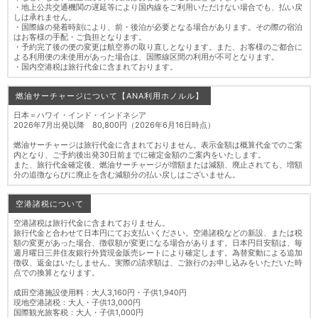
・地上公共交通機関の遅延等により国内線をご利用いただけない場合でも、払い戻
しは承れません。
・国際線の発着時刻により、前・後泊が必要となる場合があります。その際の宿泊
はお客様の手配・ご負担となります。
・予約完了後の便の変更は航空券の取り直しとなります。また、お客様のご都合に
よる利用便の未使用があった場合は、国際線区間の利用が不可となります。
・国内空港税は旅行代金に含まれております。
燃油サーチャージについて【ANA利用ホノルル】
日本＝ハワイ・インド・インドネシア
2026年7月出発以降 80,800円（2026年6月16日時点）
燃油サーチャージは旅行代金に含まれておりません。表示金額は概算代金でのご案
内となり、ご予約後出発30日前までに確定金額のご案内をいたします。
また、旅行代金確定後、燃油サーチャージが増額または減額、廃止されても、増額
分の追徴ならびに廃止を含む減額分の払い戻しはございません。
空港諸税について
空港諸税は旅行代金に含まれておりません。
旅行代金と合わせて日本円にてお支払いください。空港諸税などの新設、または税
額の変更があった場合、徴収額が変更になる場合があります。日本円目安額は、毎
週月曜日三井住友銀行外貨現金販売レートにより確定します。為替変動による追加
徴収、返金はいたしません。実際の請求額は、ご旅行のお申し込みをいただいた時
点での換算となります。
成田空港施設使用料：大人3,160円・子供1,940円
現地空港諸税：大人・子供13,000円
国際観光旅客税：大人・子供1,000円