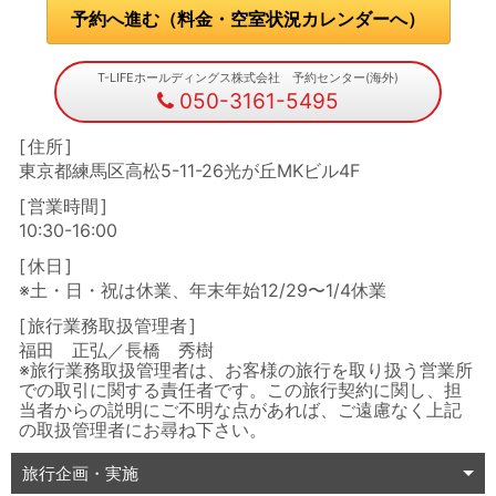
予約へ進む（料金・空室状況カレンダーへ）
T-LIFEホールディングス株式会社 予約センター(海外)
050-3161-5495
住所
東京都練馬区高松5-11-26光が丘MKビル4F
営業時間
10:30-16:00
休日
※土・日・祝は休業、年末年始12/29〜1/4休業
旅行業務取扱管理者
福田 正弘／長橋 秀樹
※旅行業務取扱管理者は、お客様の旅行を取り扱う営業所
での取引に関する責任者です。この旅行契約に関し、担
当者からの説明にご不明な点があれば、ご遠慮なく上記
の取扱管理者にお尋ね下さい。
旅行企画・実施