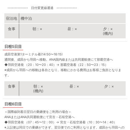
-------------- 日付変更線通過 --------------
宿泊地
機中泊
朝
×
昼
×
夕
×
(機内)
5日目
成田空港第1ターミナル着(14:50〜16:15)
通関後、成田から羽田へ移動。ANA国内線または共同運航便にて那覇空港へ
◆羽田空港発 （20：10〜20：40）
→
那覇空港着（22：50〜23：15）
※成田から羽田への移動は各自となり、移動にかかる費用はお客様ご負担となりま
す。
朝
×
昼
×
夕
×
(機内)
6日目
＜国際線到着日翌日の乗継便をご利用の場合＞
ANAまたはANA共同運航便にて宮古・石垣空港へ
◆羽田空港発 （07：45〜12：00）
→
宮古・石垣空港着（10：30〜14：40）
※上記便は同日での乗継ができず、翌日便でのご利用となります。成田から羽田への