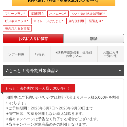
予約へ進む（料金・空室状況カレンダーへ）
フリープラン*
1都市滞在
ハネムーン*
ひとり旅(1名参加可能)*
ビジネスクラス*
マイレージがたまる*
直行便利用
送迎あり*
海の見えるお部屋
お気に入りに保存
削除
※諸税等別途必要、燃油別
お気に入り
ツアー特徴
行程表
お申し込み
一覧(
0
件)
♪もっと！海外割対象商品♪
もっと！海外割でお一人様5,000円引！
期間中にご予約いただいた方は旅行代金よりお一人様5,000円を割引
いたします。
※ご予約期間：2026年6月7日〜2026年9月30日まで
※航空座席、客室を利用しない幼児は除きます。
※当キャンペーンは予告なく終了する場合がございます。
※当キャンペーン対象商品のみの割引となります。