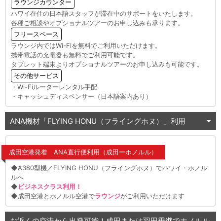
ラウンジカウンター
ハワイ在住の日本語スタッフが滞在中のサポートをいたします。
各種ご相談やオプショナルツアーのお申し込みも承ります。
フリースペース
ラウンジ内ではWi-Fiを無料でご利用いただけます。
携帯電話の充電器も無料でご利用可能です。
タブレット端末よりオプショナルツアーのお申し込みも可能です。
その他サービス
・Wi-Fiルーターレンタル手配
・キャッシュディスペンサー（日本語案内あり）
ANA機材「FLYING HONU（フライングホヌ）」利用
成田空港発着 ANA直行便利用（成田ーホノルル）
◆A380型機／FLYING HONU（フライングホヌ）でハワイ・ホノル
ルへ
◆
ビジネスクラス利用！
◆成田空港とホノルル空港で
ラウンジ
がご利用いただけます
お近くの空港から出発可能！成田または羽田乗継でホノルル