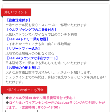
嬉しいポイント
【往復送迎付き】
空港〜ホテル間も安心・スムーズにご移動いただけます
【ウルフギャングでのご昼食付き】
人気レストランでハワイならではのランチを満喫
【LeaLeaトロリー乗り放題】
ワイキキやアラモアナも自由自在に移動可能
【リゾートフィー込み】
現地での追加費用の心配なく安心
【LeaLeaラウンジで滞在サポート】
日本語対応でご滞在中も安心してお過ごしいただけます
【お荷物の心配も無し】
大きなお荷物は空港でお預かりし、ホテルへお届けします。
チェックインまでの時間は、身軽に観光やショッピングをお楽しみい
ただけます。
ご滞在中のサポートも万全
◆
ホノルル空港⇔ホテル間 往復送迎付で安心！
◆
ロイヤルハワイアンセンター内のLeaLeaラウンジがご利用いただ
けます。（営業時間：8:00〜18:00）