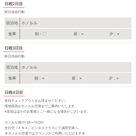
2日目
終日自由行動
宿泊地
ホノルル
朝
〇
昼
×
夕
×
3日目
終日自由行動
宿泊地
ホノルル
朝
×
昼
×
夕
×
4日目
各自チェックアウトをお済ませください。
現地係員がホノルル空港までご案内いたします。
※送迎はほかのお客様とご一緒になる場合がございます。
ホノルル発(11:35〜13:00）
全日空（ＡＮＡ）ビジネスクラスにて成田空港へ。
☆ホノルル空港ではラウンジがご利用いただけます☆