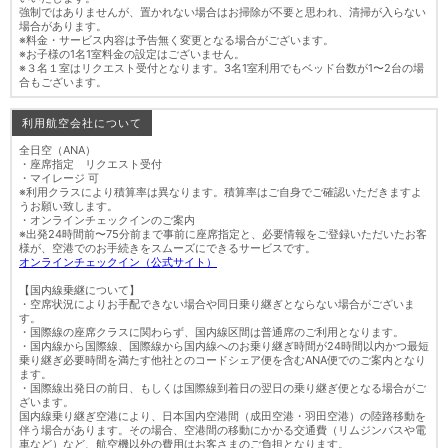
強制ではありませんが、置かれない場合はお掃除が不要と思われ、清掃が入らない
場合があります。
※料金・サービス内容は予告無く変更となる場合がございます。
※お子様の1名1室料金の設定はございません。
※３名１室はリクエスト受付となります。3名1室利用でもベッド台数が1〜2台の場
合もございます。
利用航空会社について
全日空（ANA）
・座席指定 リクエスト受付
・マイレージ 可
※利用クラスにより積算率は異なります。積算率はご自身でご確認いただきますよ
うお願い致します。
・オンラインチェックインのご案内
※出発24時間前〜75分前まで事前に座席指定と、必要情報をご登録いただいたお客
様が、空港でのお手続きをスムーズにできるサービスです。
オンラインチェックイン（公式サイト）
【国内線乗継について】
・空席状況によりお手配できない場合や同日乗り継ぎとならない場合がございま
す。
・国際線の座席クラスに関わらず、国内線区間は普通席のご利用となります。
・国内線から国際線、国際線から国内線へのお乗り継ぎ時間が24時間以内かつ最短
乗り継ぎ必要時間を満たす他社とのコードシェア便を含むANA便でのご案内となり
ます。
・国際線出発日の前日、もしくは国際線到着日の翌日の乗り継ぎ便となる場合がご
ざいます。
国内線乗り継ぎ空港により、日本国内空港間（成田空港・羽田空港）の陸路移動を
伴う場合があります。その場合、空港間の移動にかかる交通費（リムジンバスや電
車など）など、航空機以外の費用はお客さまのご負担となります。