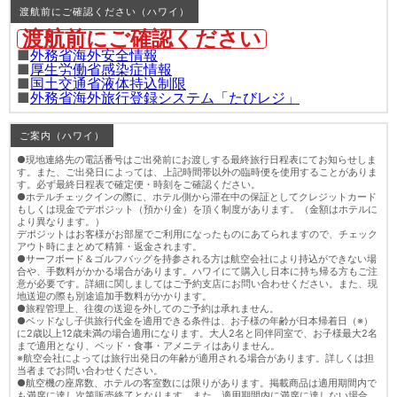
渡航前にご確認ください（ハワイ）
渡航前にご確認ください
■
外務省海外安全情報
■
厚生労働省感染症情報
■
国土交通省液体持込制限
■
外務省海外旅行登録システム「たびレジ」
ご案内（ハワイ）
●現地連絡先の電話番号はご出発前にお渡しする最終旅行日程表にてお知らせしま
す。また、ご出発日によっては、上記時間帯以外の臨時便を使用することがありま
す。必ず最終日程表で確定便・時刻をご確認ください。
●ホテルチェックインの際に、ホテル側から滞在中の保証としてクレジットカード
もしくは現金でデポジット（預かり金）を頂く制度があります。（金額はホテルに
より異なります。）
デポジットはお客様がお部屋でご利用になったものにあてられますので、チェック
アウト時にまとめて精算・返金されます。
●サーフボード＆ゴルフバッグを持参される方は航空会社により持込ができない場
合や、手数料がかかる場合があります。ハワイにて購入し日本に持ち帰る方もご注
意が必要です。詳細に関しましてはご予約支店にお問い合わせください。また、現
地送迎の際も別途追加手数料がかかります。
●旅程管理上、往復の送迎を外してのご予約は承れません。
●ベッドなし子供旅行代金を適用できる条件は、お子様の年齢が日本帰着日（※）
に2歳以上12歳未満の場合適用になります。大人2名と同伴同室で、お子様最大2名
まで適用となり、ベッド・食事・アメニティはありません。
※航空会社によっては旅行出発日の年齢が適用される場合があります。詳しくは担
当者までお問い合わせください。
●航空機の座席数、ホテルの客室数には限りがあります。掲載商品は適用期間内で
も満席に達し次第販売終了となります。また、適用期間内に満席に達しない場合