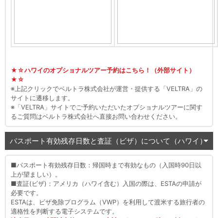
★☆ハワイのオプショナルツアー予約はこちら！（外部サイト）
★☆
※上記クリックでベルトラ株式会社が運営・提供する「VELTRA」の
サイトに遷移します。
※「VELTRA」サイトでご予約いただいたオプショナルツアーに関す
るご質問はベルトラ株式会社へ直接お問い合わせください。
パスポート有効残存日数と査証（ビザ）について（ハワイ）
■パスポート有効残存日数：帰国時まで有効なもの（入国時90日以
上が望ましい）。
■査証(ビザ)：アメリカ（ハワイ含む）入国の際は、ESTAの申請が
必要です。
ESTAは、ビザ免除プログラム（VWP）を利用して渡米する旅行者の
適格性を判断する電子システムです。