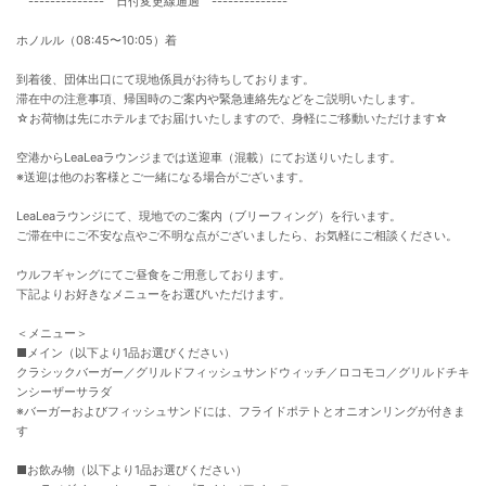
-------------- 日付変更線通過 --------------
ホノルル（08:45〜10:05）着
到着後、団体出口にて現地係員がお待ちしております。
滞在中の注意事項、帰国時のご案内や緊急連絡先などをご説明いたします。
☆お荷物は先にホテルまでお届けいたしますので、身軽にご移動いただけます☆
空港からLeaLeaラウンジまでは送迎車（混載）にてお送りいたします。
※送迎は他のお客様とご一緒になる場合がございます。
LeaLeaラウンジにて、現地でのご案内（ブリーフィング）を行います。
ご滞在中にご不安な点やご不明な点がございましたら、お気軽にご相談ください。
ウルフギャングにてご昼食をご用意しております。
下記よりお好きなメニューをお選びいただけます。
＜メニュー＞
■メイン（以下より1品お選びください）
クラシックバーガー／グリルドフィッシュサンドウィッチ／ロコモコ／グリルドチキ
ンシーザーサラダ
※バーガーおよびフィッシュサンドには、フライドポテトとオニオンリングが付きま
す
■お飲み物（以下より1品お選びください）