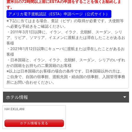
渡米日の72時間以上前にESTAの申請をすることを強くお勧めしま
す。
アメリカ電子渡航認証（ESTA）申請ページ（公式サイト）
※下記に当てはまる場合、査証（ビザ）の取得が必要です。大使館等
へ必要な手続きをご確認ください。
・2011年3月1日以降に、イラン、イラク、北朝鮮、スーダン、シリ
ア、リビア、ソマリア、イエメンに渡航または滞在したことがあるお
客様
・2021年1月12日以降にキューバに渡航または滞在したことがあるお
客様
・日本国籍と、イラン、イラク、北朝鮮、スーダン、シリアのいずれ
かの国籍をお持ちの二重国籍のお客様
※以上は日本国籍のお客様の場合の条件です。日本国籍以外の方は、
ご自身で、自国の領事館、渡航先国・経由国の領事館、入国管理事務
所にお問い合わせください。
ホテル情報
HALEKULANI
ホテル情報を見る