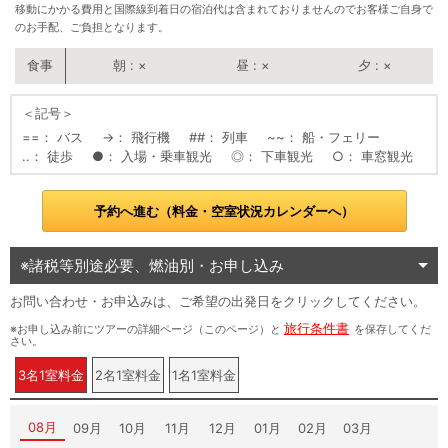
移動にかかる費用と国際線到着日の宿泊代は含まれておりませんのでお客様ご自身で
のお手配、ご負担となります。
朝
×
昼
×
夕
×
＜記号＞
==
バス
→
飛行機
##
列車
~~
船・フェリー
..
徒歩
●
入場・乗車観光
◎
下車観光
○
車窓観光
予約へ進む（料金・空室状況カレンダーへ）
※諸税等別途必要、燃油別・お申し込み
お問い合わせ・お申込みは、ご希望の出発日をクリックしてください。
旅行条件書
※お申し込み前にツアーの詳細ページ（このページ）と
を保存してくだ
さい。
3名1室料金
2名1室料金
1名1室料金
08月
09月
10月
11月
12月
01月
02月
03月