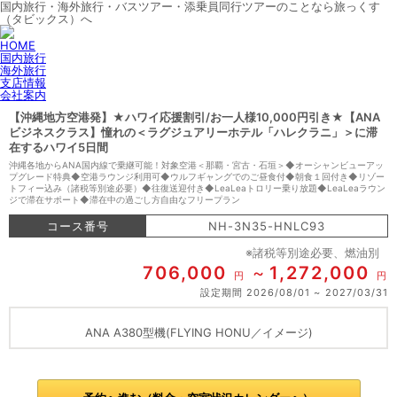
国内旅行・海外旅行・バスツアー・添乗員同行ツアーのことなら旅っくす
（タビックス）へ
HOME
国内旅行
海外旅行
支店情報
会社案内
【沖縄地方空港発】★ハワイ応援割引/お一人様10,000円引き★【ANA
ビジネスクラス】憧れの＜ラグジュアリーホテル「ハレクラニ」＞に滞
在するハワイ5日間
沖縄各地からANA国内線で乗継可能！対象空港＜那覇・宮古・石垣＞◆オーシャンビューアッ
プグレード特典◆空港ラウンジ利用可◆ウルフギャングでのご昼食付◆朝食１回付き◆リゾー
トフィー込み（諸税等別途必要）◆往復送迎付き◆LeaLeaトロリー乗り放題◆LeaLeaラウン
ジで滞在サポート◆滞在中の過ごし方自由なフリープラン
コース番号
NH-3N35-HNLC93
※諸税等別途必要、燃油別
706,000
1,272,000
円
円
設定期間
2026/08/01
2027/03/31
ANA A380型機(FLYING HONU／イメージ)