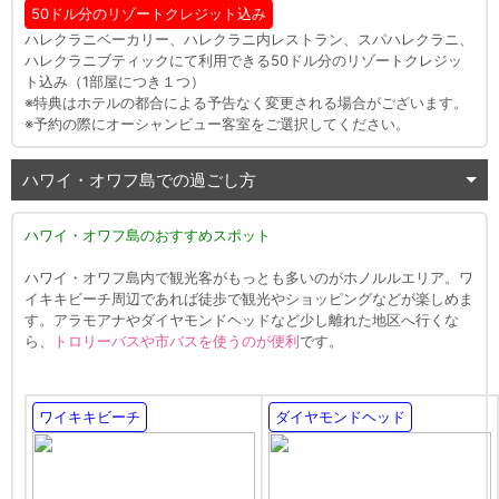
50ドル分のリゾートクレジット込み
ハレクラニベーカリー、ハレクラニ内レストラン、スパハレクラニ、
ハレクラニブティックにて利用できる50ドル分のリゾートクレジッ
ト込み（1部屋につき１つ）
※特典はホテルの都合による予告なく変更される場合がございます。
※予約の際にオーシャンビュー客室をご選択してください。
ハワイ・オワフ島での過ごし方
ハワイ・オワフ島のおすすめスポット
ハワイ・オワフ島内で観光客がもっとも多いのがホノルルエリア。ワ
イキキビーチ周辺であれば徒歩で観光やショッピングなどが楽しめま
す。アラモアナやダイヤモンドヘッドなど少し離れた地区へ行くな
ら、
トロリーバスや市バスを使うのが便利
です。
ワイキキビーチ
ダイヤモンドヘッド