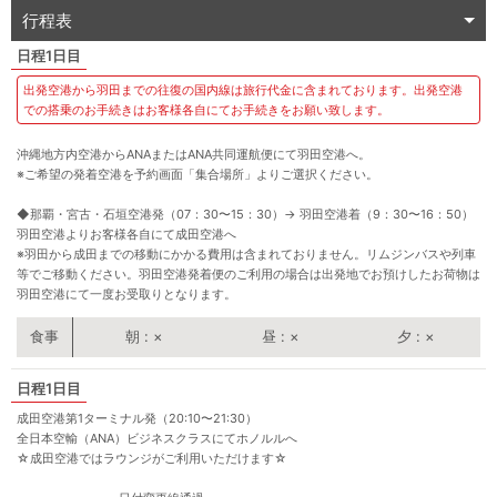
行程表
1日目
出発空港から羽田までの往復の国内線は旅行代金に含まれております。出発空港
での搭乗のお手続きはお客様各自にてお手続きをお願い致します。
沖縄地方内空港からANAまたはANA共同運航便にて羽田空港へ。
※ご希望の発着空港を予約画面「集合場所」よりご選択ください。
◆那覇・宮古・石垣空港発（07：30〜15：30）
→
羽田空港着（9：30〜16：50）
羽田空港よりお客様各自にて成田空港へ
※羽田から成田までの移動にかかる費用は含まれておりません。リムジンバスや列車
等でご移動ください。羽田空港発着便のご利用の場合は出発地でお預けしたお荷物は
羽田空港にて一度お受取りとなります。
朝
×
昼
×
夕
×
1日目
成田空港第1ターミナル発（20:10〜21:30）
全日本空輸（ANA）ビジネスクラスにてホノルルへ
☆成田空港ではラウンジがご利用いただけます☆