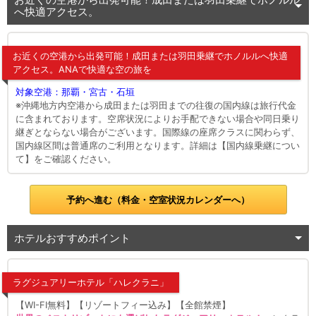
へ快適アクセス。
お近くの空港から出発可能！成田または羽田乗継でホノルルへ快適
アクセス。ANAで快適な空の旅を
対象空港：那覇・宮古・石垣
※沖縄地方内空港から成田または羽田までの往復の国内線は旅行代金
に含まれております。空席状況によりお手配できない場合や同日乗り
継ぎとならない場合がございます。国際線の座席クラスに関わらず、
国内線区間は普通席のご利用となります。詳細は【国内線乗継につい
て】をご確認ください。
予約へ進む（料金・空室状況カレンダーへ）
ホテルおすすめポイント
ラグジュアリーホテル「ハレクラニ」
【WI-FI無料】【リゾートフィー込み】【全館禁煙】