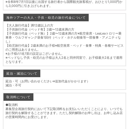
※令和8年7月1日以後に出国する旅行者から国際観光旅客税が、おひとり1,000円か
ら3,000円に引き上げられます。
海外ツアーの大人・子供・幼児の旅行代金について
【大人旅行代金】満12歳以上の方
【子供旅行代金（ベッド有】2歳〜12歳未満の方
【子供旅行代金（ベッド無）】2歳〜12歳未満の方※航空座席・LeaLeaトロリー乗
車券・ウルフギャング昼食1回付（ベッド・ホテル朝食等一部食事・アメニティな
し）
【幼児旅行代金】2歳未満のお子様※航空座席・ベッド・食事・特典・各種サービス
のご用意はありません。
※お子様の1名1室の設定はございません。
※ベッドなし子供・幼児のお子様は大人2名と同伴同室で、お子様最大2名まで適用
となります。
延泊・減泊について
延泊・可（お問い合わせください※追加代金がかかります）
減泊・不可
取消料について
●取消料
募集型企画旅行契約において下記取消料をお支払いいただくことにより、いつでも
旅行契約を解除することができます。ただし契約解除のお申し出は、お申し込み店
の営業時間内にお受けします。