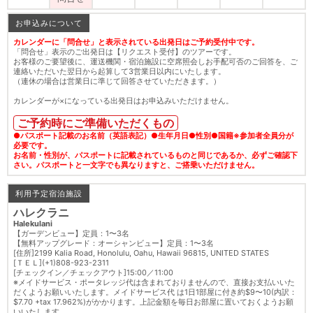
お申込みについて
カレンダーに「問合せ」と表示されている出発日はご予約受付中です。
「問合せ」表示のご出発日は【リクエスト受付】のツアーです。
お客様のご要望後に、運送機関・宿泊施設に空席照会しお手配可否のご回答を、ご
連絡いただいた翌日から起算して3営業日以内にいたします。
（連休の場合は営業日に準じて回答させていただきます。）
カレンダーが×になっている出発日はお申込みいただけません。
ご予約時にご準備いただくもの
●パスポート記載のお名前（英語表記）●生年月日●性別●国籍※参加者全員分が
必要です。
お名前・性別が、パスポートに記載されているものと同じであるか、必ずご確認下
さい。パスポートと一文字でも異なりますと、ご搭乗いただけません。
利用予定宿泊施設
ハレクラニ
Halekulani
【ガーデンビュー】定員：1〜3名
【無料アップグレード：オーシャンビュー】定員：1〜3名
[住所]2199 Kalia Road, Honolulu, Oahu, Hawaii 96815, UNITED STATES
[ＴＥＬ](+1)808-923-2311
[チェックイン／チェックアウト]15:00／11:00
※メイドサービス・ポータレッジ代は含まれておりませんので、直接お支払いいた
だくようお願いいたします。メイドサービス代 は1日1部屋に付き約$9〜10(内訳：
$7.70 +tax 17.962%)がかかります。上記金額を毎日お部屋に置いておくようお願
いいたします。