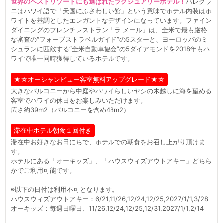
世界のベストリゾートにも選ばれたラグジュアリーホテル！
ハレクラ
ニはハワイ語で「天国にふさわしい館」という意味でホテル内装はホ
ワイトを基調としたエレガントなデザインになっています。ファイン
ダイニングのフレンチレストラン「ラ メール」は、全米で最も厳格
な審査の“フォーブストラベルガイド”の5スターと、ヨーロッパのミ
シュランに匹敵する“全米自動車協会”の5ダイアモンドを2018年もハ
ワイで唯一同時獲得しているホテルです。
★☆オーシャンビュー客室無料アップグレード★☆
大きなバルコニーから中庭やハワイらしいヤシの木越しに海を望める
客室でハワイの休日をお楽しみいただけます。
広さ約39m2（バルコニーを含め48m2）
滞在中ホテル朝食１回付き
滞在中お好きなお日にちで、ホテルでの朝食をお召し上がり頂けま
す。
ホテルにある「オーキッズ」、「ハウスウィズアウトアキー」どちら
かでご利用可能です。
※以下の日付は利用不可となります。
ハウスウィズアウトアキー：6/21,11/26,12/24,12/25,2027/1/1,3/28
オーキッズ：毎週日曜日、11/26,12/24,12/25,12/31,2027/1/1,2/14