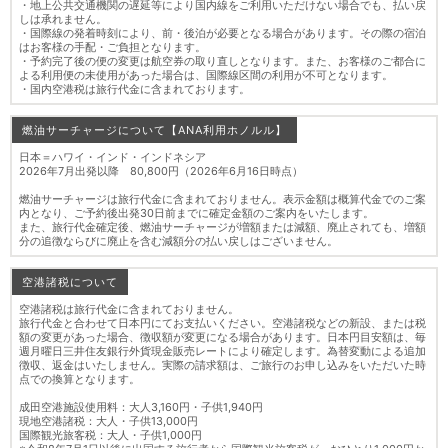
・地上公共交通機関の遅延等により国内線をご利用いただけない場合でも、払い戻
しは承れません。
・国際線の発着時刻により、前・後泊が必要となる場合があります。その際の宿泊
はお客様の手配・ご負担となります。
・予約完了後の便の変更は航空券の取り直しとなります。また、お客様のご都合に
よる利用便の未使用があった場合は、国際線区間の利用が不可となります。
・国内空港税は旅行代金に含まれております。
燃油サーチャージについて【ANA利用ホノルル】
日本＝ハワイ・インド・インドネシア
2026年7月出発以降 80,800円（2026年6月16日時点）
燃油サーチャージは旅行代金に含まれておりません。表示金額は概算代金でのご案
内となり、ご予約後出発30日前までに確定金額のご案内をいたします。
また、旅行代金確定後、燃油サーチャージが増額または減額、廃止されても、増額
分の追徴ならびに廃止を含む減額分の払い戻しはございません。
空港諸税について
空港諸税は旅行代金に含まれておりません。
旅行代金と合わせて日本円にてお支払いください。空港諸税などの新設、または税
額の変更があった場合、徴収額が変更になる場合があります。日本円目安額は、毎
週月曜日三井住友銀行外貨現金販売レートにより確定します。為替変動による追加
徴収、返金はいたしません。実際の請求額は、ご旅行のお申し込みをいただいた時
点での換算となります。
成田空港施設使用料：大人3,160円・子供1,940円
現地空港諸税：大人・子供13,000円
国際観光旅客税：大人・子供1,000円