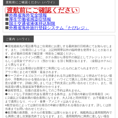
渡航前にご確認ください（ハワイ）
渡航前にご確認ください
■
外務省海外安全情報
■
厚生労働省感染症情報
■
国土交通省液体持込制限
■
外務省海外旅行登録システム「たびレジ」
ご案内（ハワイ）
●現地連絡先の電話番号はご出発前にお渡しする最終旅行日程表にてお知らせしま
す。また、ご出発日によっては、上記時間帯以外の臨時便を使用することがありま
す。必ず最終日程表で確定便・時刻をご確認ください。
●ホテルチェックインの際に、ホテル側から滞在中の保証としてクレジットカード
もしくは現金でデポジット（預かり金）を頂く制度があります。（金額はホテルに
より異なります。）
デポジットはお客様がお部屋でご利用になったものにあてられますので、チェック
アウト時にまとめて精算・返金されます。
●サーフボード＆ゴルフバッグを持参される方は航空会社により持込ができない場
合や、手数料がかかる場合があります。ハワイにて購入し日本に持ち帰る方もご注
意が必要です。詳細に関しましてはご予約支店にお問い合わせください。また、現
地送迎の際も別途追加手数料がかかります。
●旅程管理上、往復の送迎を外してのご予約は承れません。
●ベッドなし子供旅行代金を適用できる条件は、お子様の年齢が日本帰着日（※）
に2歳以上12歳未満の場合適用になります。大人2名と同伴同室で、お子様最大2名
まで適用となり、ベッド・食事・アメニティはありません。
※航空会社によっては旅行出発日の年齢が適用される場合があります。詳しくは担
当者までお問い合わせください。
●航空機の座席数、ホテルの客室数には限りがあります。掲載商品は適用期間内で
も満席に達し次第販売終了となります。また、適用期間内に満席に達しない場合