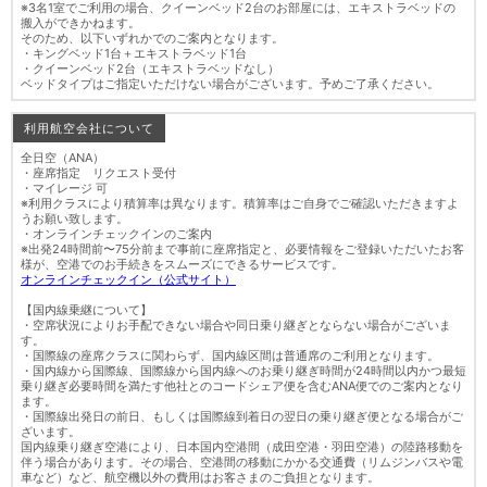
※3名1室でご利用の場合、クイーンベッド2台のお部屋には、エキストラベッドの
搬入ができかねます。
そのため、以下いずれかでのご案内となります。
・キングベッド1台＋エキストラベッド1台
・クイーンベッド2台（エキストラベッドなし）
ベッドタイプはご指定いただけない場合がございます。予めご了承ください。
利用航空会社について
全日空（ANA）
・座席指定 リクエスト受付
・マイレージ 可
※利用クラスにより積算率は異なります。積算率はご自身でご確認いただきますよ
うお願い致します。
・オンラインチェックインのご案内
※出発24時間前〜75分前まで事前に座席指定と、必要情報をご登録いただいたお客
様が、空港でのお手続きをスムーズにできるサービスです。
オンラインチェックイン（公式サイト）
【国内線乗継について】
・空席状況によりお手配できない場合や同日乗り継ぎとならない場合がございま
す。
・国際線の座席クラスに関わらず、国内線区間は普通席のご利用となります。
・国内線から国際線、国際線から国内線へのお乗り継ぎ時間が24時間以内かつ最短
乗り継ぎ必要時間を満たす他社とのコードシェア便を含むANA便でのご案内となり
ます。
・国際線出発日の前日、もしくは国際線到着日の翌日の乗り継ぎ便となる場合がご
ざいます。
国内線乗り継ぎ空港により、日本国内空港間（成田空港・羽田空港）の陸路移動を
伴う場合があります。その場合、空港間の移動にかかる交通費（リムジンバスや電
車など）など、航空機以外の費用はお客さまのご負担となります。