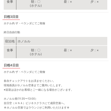
朝
〇
昼
×
夕
×
(ホテル)
3日目
ホテル内 ザ・ベランダにてご朝食
終日自由行動
宿泊地
ホノルル
朝
〇
昼
×
夕
×
(ホテル)
4日目
ホテル内 ザ・ベランダにてご朝食
各自チェックアウトをお済ませください。
現地係員がホノルル空港までご案内いたします。
※送迎はほかのお客様とご一緒になる場合がございます。
ホノルル発(11:35〜13:00）
全日空（ＡＮＡ）ビジネスクラスにて成田空港へ。
☆ホノルル空港ではラウンジがご利用いただけます☆