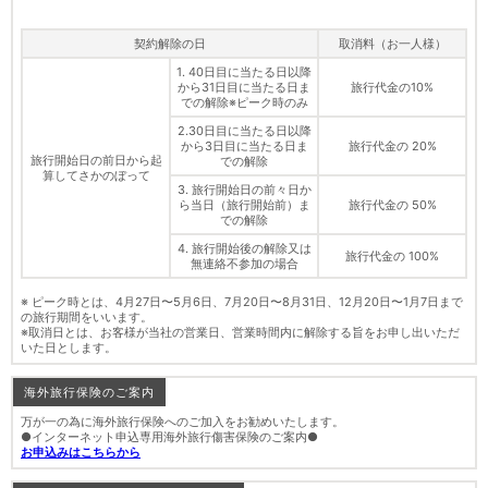
契約解除の日
取消料（お一人様）
1. 40日目に当たる日以降
から31日目に当たる日ま
旅行代金の10%
での解除※ピーク時のみ
2.30日目に当たる日以降
から3日目に当たる日ま
旅行代金の 20%
旅行開始日の前日から起
での解除
算してさかのぼって
3. 旅行開始日の前々日か
ら当日（旅行開始前）ま
旅行代金の 50%
での解除
4. 旅行開始後の解除又は
旅行代金の 100%
無連絡不参加の場合
※ ピーク時とは、4月27日〜5月6日、7月20日〜8月31日、12月20日〜1月7日まで
の旅行期間をいいます。
※取消日とは、お客様が当社の営業日、営業時間内に解除する旨をお申し出いただ
いた日とします。
海外旅行保険のご案内
万が一の為に海外旅行保険へのご加入をお勧めいたします。
●インターネット申込専用海外旅行傷害保険のご案内●
お申込みはこちらから