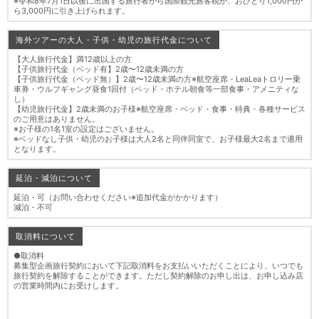
※令和8年7月1日以後に出国する旅行者から国際観光旅客税が、おひとり1,000円か
ら3,000円に引き上げられます。
海外ツアーの大人・子供・幼児の旅行代金について
【大人旅行代金】満12歳以上の方
【子供旅行代金（ベッド有】2歳〜12歳未満の方
【子供旅行代金（ベッド無）】2歳〜12歳未満の方※航空座席・LeaLeaトロリー乗
車券・ウルフギャング昼食1回付（ベッド・ホテル朝食等一部食事・アメニティな
し）
【幼児旅行代金】2歳未満のお子様※航空座席・ベッド・食事・特典・各種サービス
のご用意はありません。
※お子様の1名1室の設定はございません。
※ベッドなし子供・幼児のお子様は大人2名と同伴同室で、お子様最大2名まで適用
となります。
延泊・減泊について
延泊・可（お問い合わせください※追加代金がかかります）
減泊・不可
取消料について
●取消料
募集型企画旅行契約において下記取消料をお支払いいただくことにより、いつでも
旅行契約を解除することができます。ただし契約解除のお申し出は、お申し込み店
の営業時間内にお受けします。