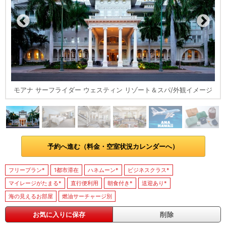
モアナ サーフライダー ウェスティン リゾート＆スパ/外観イメージ
予約へ進む（料金・空室状況カレンダーへ）
フリープラン*
1都市滞在
ハネムーン*
ビジネスクラス*
マイレージがたまる*
直行便利用
朝食付き*
送迎あり*
海の見えるお部屋
燃油サーチャージ別
お気に入りに保存
削除