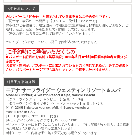
お申込みについて
カレンダーに「問合せ」と表示されている出発日はご予約受付中です。
「問合せ」表示のご出発日は【リクエスト受付】のツアーです。
お客様のご要望後に、運送機関・宿泊施設に空席照会しお手配可否のご回答を、ご
連絡いただいた翌日から起算して3営業日以内にいたします。
（連休の場合は営業日に準じて回答させていただきます。）
カレンダーが×になっている出発日はお申込みいただけません。
ご予約時にご準備いただくもの
●パスポート記載のお名前（英語表記）●生年月日●性別●国籍※参加者全員分が
必要です。
お名前・性別が、パスポートに記載されているものと同じであるか、必ずご確認下
さい。パスポートと一文字でも異なりますと、ご搭乗いただけません。
利用予定宿泊施設
モアナ サーフライダー ウェスティン リゾート＆スパ
Moana Surfrider, A Westin Resort & Spa, Waikiki Beacht
【タワーウィング オーシャンビュー】定員：1〜3名
【タワーウィング ダイヤモンドヘッドオーシャン】定員：1〜3名
[住所]2365 Kalakaua Avenue, Waikiki Beach, Honolulu,
Hawaii 96815 USA
[ＴＥＬ](+1)808-922-3111（代表）
[チェックイン／チェックアウト]15：00／11:00
※リゾートフィーは旅行代金に含まれております。（特に記載がない限り、2名様用
のお部屋を2名様でのご宿泊を基準とします）。
※料金・サービス内容は予告無く変更となる場合がございます。