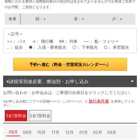
移動にかかる費用と国際線到着日の宿泊代は含まれておりませんのでお客様ご自身で
のお手配、ご負担となります。
朝
×
昼
×
夕
×
＜記号＞
==
バス
→
飛行機
##
列車
~~
船・フェリー
..
徒歩
●
入場・乗車観光
◎
下車観光
○
車窓観光
予約へ進む（料金・空室状況カレンダーへ）
※諸税等別途必要、燃油別・お申し込み
お問い合わせ・お申込みは、ご希望の出発日をクリックしてください。
旅行条件書
※お申し込み前にツアーの詳細ページ（このページ）と
を保存してくだ
さい。
3名1室料金
2名1室料金
08月
09月
10月
11月
12月
01月
02月
03月