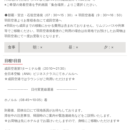
※ご希望の発着空港を予約画面「集合場所」よりご選択ください。
◆那覇・宮古・石垣空港発（07：30〜15：30）
→
羽田空港着（9：30〜16：50）
羽田空港よりお客様各自にて成田空港へ
※羽田から成田までの移動にかかる費用は含まれておりません。リムジンバスや列車
等でご移動ください。羽田空港発着便のご利用の場合は出発地でお預けしたお荷物は
羽田空港にて一度お受取りとなります。
朝
×
昼
×
夕
×
1日目
成田空港第1ターミナル発（20:10〜21:30）
全日本空輸（ANA）ビジネスクラスにてホノルルへ
☆成田空港ではラウンジがご利用いただけます☆
-------------- 日付変更線通過 --------------
ホノルル（08:45〜10:05）着
到着後、団体出口にて現地係員がお待ちしております。
滞在中の注意事項、帰国時のご案内や緊急連絡先などをご説明いたします。
☆お荷物は先にホテルまでお届けいたしますので、身軽にご移動いただけます☆