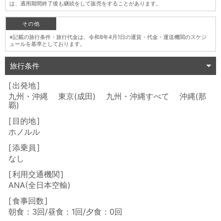
は、適用期間終了後も継続をして販売をすることがあります。
その他
※記載の旅行条件・旅行代金は、令和8年4月1日の運賃・代金・運送機関のスケジ
ュールを基準としております。
旅行条件
出発地
九州・沖縄 東京(成田) 九州・沖縄すべて 沖縄(那
覇)
目的地
ホノルル
添乗員
なし
利用交通機関
ANA(全日本空輸)
食事回数
朝食：3回/昼食：1回/夕食：0回