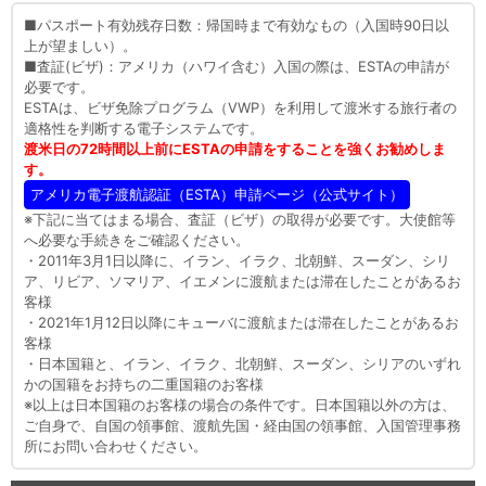
■パスポート有効残存日数：帰国時まで有効なもの（入国時90日以
上が望ましい）。
■査証(ビザ)：アメリカ（ハワイ含む）入国の際は、ESTAの申請が
必要です。
ESTAは、ビザ免除プログラム（VWP）を利用して渡米する旅行者の
適格性を判断する電子システムです。
渡米日の72時間以上前にESTAの申請をすることを強くお勧めしま
す。
アメリカ電子渡航認証（ESTA）申請ページ（公式サイト）
※下記に当てはまる場合、査証（ビザ）の取得が必要です。大使館等
へ必要な手続きをご確認ください。
・2011年3月1日以降に、イラン、イラク、北朝鮮、スーダン、シリ
ア、リビア、ソマリア、イエメンに渡航または滞在したことがあるお
客様
・2021年1月12日以降にキューバに渡航または滞在したことがあるお
客様
・日本国籍と、イラン、イラク、北朝鮮、スーダン、シリアのいずれ
かの国籍をお持ちの二重国籍のお客様
※以上は日本国籍のお客様の場合の条件です。日本国籍以外の方は、
ご自身で、自国の領事館、渡航先国・経由国の領事館、入国管理事務
所にお問い合わせください。