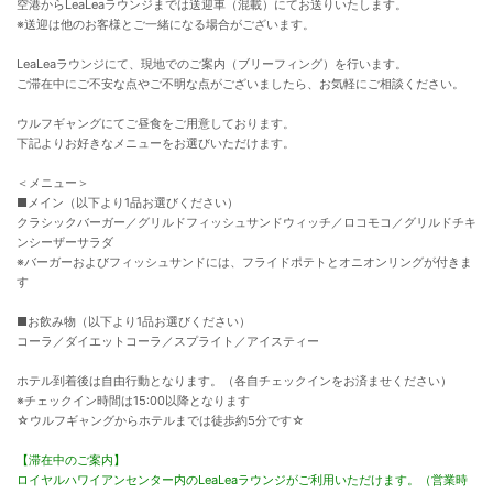
空港からLeaLeaラウンジまでは送迎車（混載）にてお送りいたします。
※送迎は他のお客様とご一緒になる場合がございます。
LeaLeaラウンジにて、現地でのご案内（ブリーフィング）を行います。
ご滞在中にご不安な点やご不明な点がございましたら、お気軽にご相談ください。
ウルフギャングにてご昼食をご用意しております。
下記よりお好きなメニューをお選びいただけます。
＜メニュー＞
■メイン（以下より1品お選びください）
クラシックバーガー／グリルドフィッシュサンドウィッチ／ロコモコ／グリルドチキ
ンシーザーサラダ
※バーガーおよびフィッシュサンドには、フライドポテトとオニオンリングが付きま
す
■お飲み物（以下より1品お選びください）
コーラ／ダイエットコーラ／スプライト／アイスティー
ホテル到着後は自由行動となります。（各自チェックインをお済ませください）
※チェックイン時間は15:00以降となります
☆ウルフギャングからホテルまでは徒歩約5分です☆
【滞在中のご案内】
ロイヤルハワイアンセンター内のLeaLeaラウンジがご利用いただけます。（営業時