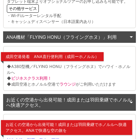
タブレット端末よりオプショナルツアーのお申し込みも可能です。
その他サービス
・Wi-Fiルーターレンタル手配
・キャッシュディスペンサー（日本語案内あり）
ANA機材「FLYING HONU（フライングホヌ）」利用
成田空港発着 ANA直行便利用（成田ーホノルル）
◆A380型機／FLYING HONU（フライングホヌ）でハワイ・ホノル
ルへ
◆
ビジネスクラス利用！
◆成田空港とホノルル空港で
ラウンジ
がご利用いただけます
お近くの空港から出発可能！成田または羽田乗継でホノルル
へ快適アクセス。
お近くの空港から出発可能！成田または羽田乗継でホノルルへ快適
アクセス。ANAで快適な空の旅を