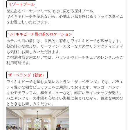
リゾートプール
歴史あるバニヤンツリーのそばに広がる屋外プール。
ワイキキビーチを望みながら、心地よい風を感じるリラックスタイム
をお過ごしいただけます。
ワイキキビーチ目の前のロケーション
ホテルの目の前には、世界的に有名なワイキキビーチが広がります。
朝の静かな散歩や、サーフィン・カヌーなどのマリンアクティビティ
も気軽にお楽しみいただけます。
ご宿泊者様専用エリアでは、パラソルやビーチチェアのレンタルもご
利用可能です。
ザ・ベランダ（朝食）
ワイキキビーチを望む人気レストラン「ザ・ベランダ」では、バラエ
ティ豊かな朝食ビュッフェをご用意しております。マンゴーパンケー
キやモチワッフル、和食メニューなど、幅広いラインナップが魅力。
バニヤンツリーの木陰と心地よい海風に包まれながら、優雅な朝のひ
とときをお楽しみください。