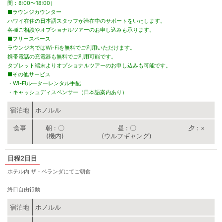
間：8:00〜18:00）
■ラウンジカウンター
ハワイ在住の日本語スタッフが滞在中のサポートをいたします。
各種ご相談やオプショナルツアーのお申し込みも承ります。
■フリースペース
ラウンジ内ではWi-Fiを無料でご利用いただけます。
携帯電話の充電器も無料でご利用可能です。
タブレット端末よりオプショナルツアーのお申し込みも可能です。
■その他サービス
・Wi-Fiルーターレンタル手配
・キャッシュディスペンサー（日本語案内あり）
宿泊地
ホノルル
朝
〇
昼
〇
夕
×
(機内)
(ウルフギャング)
2日目
ホテル内 ザ・ベランダにてご朝食
終日自由行動
宿泊地
ホノルル