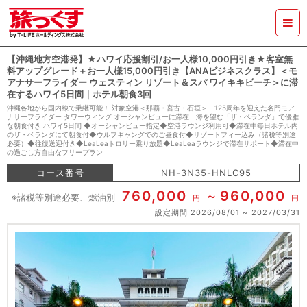
【沖縄地方空港発】★ハワイ応援割引/お一人様10,000円引き★客室無
料アップグレード＋お一人様15,000円引き【ANAビジネスクラス】＜モ
アナサーフライダー ウェスティン リゾート＆スパ ワイキキビーチ＞に滞
在するハワイ5日間｜ホテル朝食3回
沖縄各地から国内線で乗継可能！ 対象空港＜那覇・宮古・石垣＞ 125周年を迎えた名門モア
ナサーフライダー タワーウィング オーシャンビューに滞在 海を望む「ザ・ベランダ」で優雅
な朝食付き ハワイ5日間 ◆オーシャンビュー指定◆空港ラウンジ利用可◆滞在中毎日ホテル内
のザ・ベランダにて朝食付◆ウルフギャングでのご昼食付◆リゾートフィー込み（諸税等別途
必要）◆往復送迎付き◆LeaLeaトロリー乗り放題◆LeaLeaラウンジで滞在サポート◆滞在中
の過ごし方自由なフリープラン
コース番号
NH-3N35-HNLC95
760,000
960,000
※諸税等別途必要、燃油別
円
円
設定期間
2026/08/01
2027/03/31