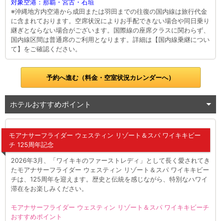
対象空港：那覇・宮古・石垣
※沖縄地方内空港から成田または羽田までの往復の国内線は旅行代金
に含まれております。空席状況によりお手配できない場合や同日乗り
継ぎとならない場合がございます。国際線の座席クラスに関わらず、
国内線区間は普通席のご利用となります。詳細は【国内線乗継につい
て】をご確認ください。
予約へ進む（料金・空室状況カレンダーへ）
ホテルおすすめポイント
モアナサーフライダー ウェスティン リゾート＆スパ ワイキキビー
チ 125周年記念
2026年3月、「ワイキキのファーストレディ」として長く愛されてき
たモアナサーフライダー ウェスティン リゾート＆スパ ワイキキビー
チは、125周年を迎えます。歴史と伝統を感じながら、特別なハワイ
滞在をお楽しみください。
モアナサーフライダー ウェスティン リゾート＆スパ ワイキキビーチ
おすすめポイント