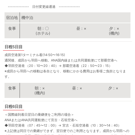
-------------- 日付変更線通過 --------------
宿泊地
機中泊
朝
〇
昼
×
夕
×
(ホテル)
(機内)
5日目
成田空港第1ターミナル着(14:50〜16:15)
通関後、成田から羽田へ移動。ANA国内線または共同運航便にて那覇空港へ
◆羽田空港発 （20：10〜20：40）
→
那覇空港着（22：50〜23：15）
※成田から羽田への移動は各自となり、移動にかかる費用はお客様ご負担となりま
す。
朝
×
昼
×
夕
×
(機内)
6日目
＜国際線到着日翌日の乗継便をご利用の場合＞
ANAまたはANA共同運航便にて宮古・石垣空港へ
◆羽田空港発 （07：45〜12：00）
→
宮古・石垣空港着（10：30〜14：40）
※上記便は同日での乗継ができず、翌日便でのご利用となります。成田から羽田への