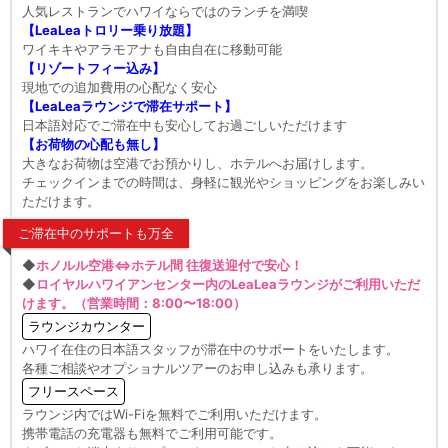
人気レストランでハワイならではのランチを満喫
【LeaLeaトロリー乗り放題】
ワイキキやアラモアナも自由自在に移動可能
【リゾートフィー込み】
現地での追加費用の心配なく安心
【LeaLeaラウンジで滞在サポート】
日本語対応でご滞在中も安心してお過ごしいただけます
【お荷物の心配も無し】
大きなお荷物は空港でお預かりし、ホテルへお届けします。
チェックインまでの時間は、身軽に観光やショッピングをお楽しみい
ただけます。
ご滞在中のサポートも万全
◆
ホノルル空港⇔ホテル間 往復送迎付で安心！
◆
ロイヤルハワイアンセンター内のLeaLeaラウンジがご利用いただ
けます。（営業時間：8:00〜18:00）
ラウンジカウンター
ハワイ在住の日本語スタッフが滞在中のサポートをいたします。
各種ご相談やオプショナルツアーのお申し込みも承ります。
フリースペース
ラウンジ内ではWi-Fiを無料でご利用いただけます。
携帯電話の充電器も無料でご利用可能です。