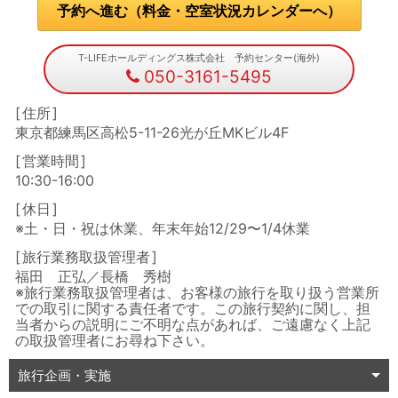
予約へ進む（料金・空室状況カレンダーへ）
T-LIFEホールディングス株式会社 予約センター(海外)
050-3161-5495
住所
東京都練馬区高松5-11-26光が丘MKビル4F
営業時間
10:30-16:00
休日
※土・日・祝は休業、年末年始12/29〜1/4休業
旅行業務取扱管理者
福田 正弘／長橋 秀樹
※旅行業務取扱管理者は、お客様の旅行を取り扱う営業所
での取引に関する責任者です。この旅行契約に関し、担
当者からの説明にご不明な点があれば、ご遠慮なく上記
の取扱管理者にお尋ね下さい。
旅行企画・実施