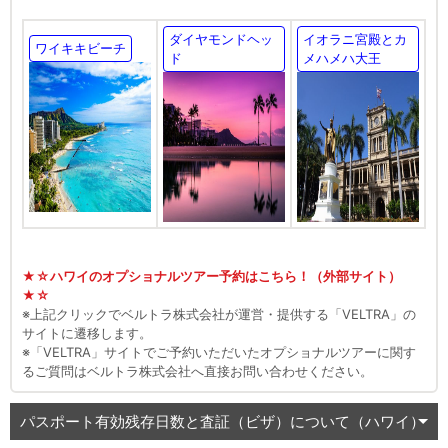
ダイヤモンドヘッ
イオラニ宮殿とカ
ワイキキビーチ
ド
メハメハ大王
★☆ハワイのオプショナルツアー予約はこちら！（外部サイト）
★☆
※上記クリックでベルトラ株式会社が運営・提供する「VELTRA」の
サイトに遷移します。
※「VELTRA」サイトでご予約いただいたオプショナルツアーに関す
るご質問はベルトラ株式会社へ直接お問い合わせください。
パスポート有効残存日数と査証（ビザ）について（ハワイ）