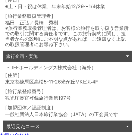
※土・日・祝は休業、年末年始12/29〜1/4休業
旅行業務取扱管理者
福田 正弘／長橋 秀樹
※旅行業務取扱管理者は、お客様の旅行を取り扱う営業所
での取引に関する責任者です。この旅行契約に関し、担
当者からの説明にご不明な点があれば、ご遠慮なく上記
の取扱管理者にお尋ね下さい。
旅行企画・実施
T-LIFEホールディングス株式会社（海外）
住所
東京都練馬区高松5-11-26光が丘MKビル4F
旅行業登録番号
観光庁長官登録旅行業第197号
加盟団体／認証制度
一般社団法人日本旅行業協会（JATA）の正会員です
最近見たコース