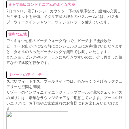
まるで高級コンドミニアムのような客室
2口コンロ、電子レンジ、カウンター下の冷蔵庫など、設備の充実し
たキチネットを完備。イタリア産大理石のバスルームには、バスタ
ブ、ウォークインシャワー、ウォシュレットを備えています。
便利な立地
ワイキキ中心部のビーチウォーク沿いで、ビーチまで徒歩数分。
ビーチへお出かけになる前にコンシェルジュにお声掛けいただきます
と、タオルの入ったビーチバッグを無料でお渡しいたします。
またショッピングやレストランにも行きやすいのに、少し奥まった位
置なので比較的静かです。
リゾートのアメニティ
スパやフィットネス、プールサイドでは、心からくつろげるラグジュ
アリーな空間を満喫。
リゾートのインフィニティエッジ・ラッププールと温水ジェットバス
の周りには、豪華なラウンジチェアをご用意しています。プールの浅
いエリアは、お子様やご家族連れのお客様にもお楽しみいただけま
す。