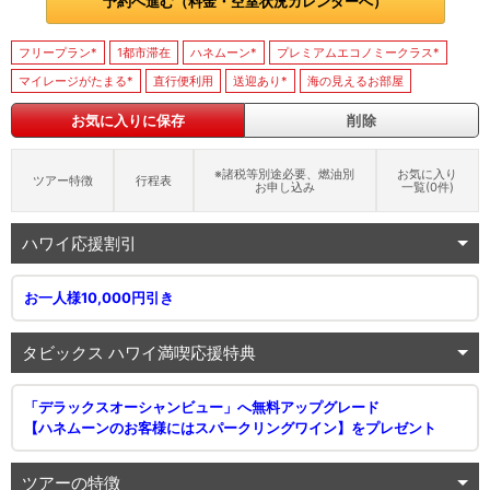
予約へ進む（料金・空室状況カレンダーへ）
フリープラン*
1都市滞在
ハネムーン*
プレミアムエコノミークラス*
マイレージがたまる*
直行便利用
送迎あり*
海の見えるお部屋
お気に入りに保存
削除
※諸税等別途必要、燃油別
お気に入り
ツアー特徴
行程表
お申し込み
一覧(
0
件)
ハワイ応援割引
お一人様10,000円引き
タビックス ハワイ満喫応援特典
「デラックスオーシャンビュー」へ無料アップグレード
【ハネムーンのお客様にはスパークリングワイン】をプレゼント
ツアーの特徴