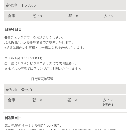
宿泊地
ホノルル
朝
×
昼
×
夕
×
4日目
各自チェックアウトをお済ませください。
現地係員がホノルル空港までご案内いたします。
※送迎はほかのお客様とご一緒になる場合がございます。
ホノルル発(11:35〜13:00）
全日空（ＡＮＡ）ビジネスクラスにて成田空港へ。
☆ホノルル空港ではラウンジがご利用いただけます☆
-------------- 日付変更線通過 --------------
宿泊地
機中泊
朝
×
昼
×
夕
×
(機内)
5日目
成田空港第1ターミナル着(14:50〜16:15)