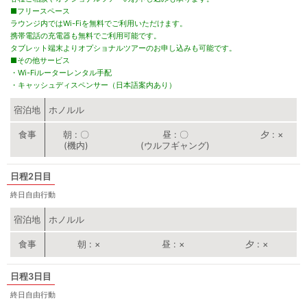
■フリースペース
ラウンジ内ではWi-Fiを無料でご利用いただけます。
携帯電話の充電器も無料でご利用可能です。
タブレット端末よりオプショナルツアーのお申し込みも可能です。
■その他サービス
・Wi-Fiルーターレンタル手配
・キャッシュディスペンサー（日本語案内あり）
宿泊地
ホノルル
朝
〇
昼
〇
夕
×
(機内)
(ウルフギャング)
2日目
終日自由行動
宿泊地
ホノルル
朝
×
昼
×
夕
×
3日目
終日自由行動