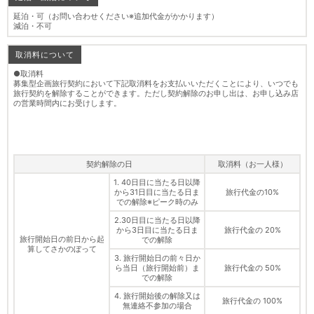
延泊・可（お問い合わせください※追加代金がかかります）
減泊・不可
取消料について
●取消料
募集型企画旅行契約において下記取消料をお支払いいただくことにより、いつでも
旅行契約を解除することができます。ただし契約解除のお申し出は、お申し込み店
の営業時間内にお受けします。
契約解除の日
取消料（お一人様）
1. 40日目に当たる日以降
から31日目に当たる日ま
旅行代金の10%
での解除※ピーク時のみ
2.30日目に当たる日以降
から3日目に当たる日ま
旅行代金の 20%
旅行開始日の前日から起
での解除
算してさかのぼって
3. 旅行開始日の前々日か
ら当日（旅行開始前）ま
旅行代金の 50%
での解除
4. 旅行開始後の解除又は
旅行代金の 100%
無連絡不参加の場合