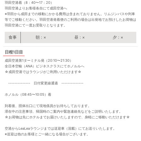
羽田空港着（8：40〜17：20）
羽田空港よりお客様各自にて成田空港へ
※羽田から成田までの移動にかかる費用は含まれておりません。リムジンバスや列車
等でご移動ください。羽田空港発着便のご利用の場合は出発地でお預けしたお荷物は
羽田空港にて一度お受取りとなります。
朝
×
昼
×
夕
×
1日目
成田空港第1ターミナル発（20:10〜21:30）
全日本空輸（ANA）ビジネスクラスにてホノルルへ
☆成田空港ではラウンジがご利用いただけます☆
-------------- 日付変更線通過 --------------
ホノルル（08:45〜10:05）着
到着後、団体出口にて現地係員がお待ちしております。
滞在中の注意事項、帰国時のご案内や緊急連絡先などをご説明いたします。
☆お荷物は先にホテルまでお届けいたしますので、身軽にご移動いただけます☆
空港からLeaLeaラウンジまでは送迎車（混載）にてお送りいたします。
※送迎は他のお客様とご一緒になる場合がございます。