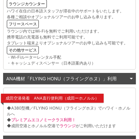
ラウンジカウンター
ハワイ在住の日本語スタッフが滞在中のサポートをいたします。
各種ご相談やオプショナルツアーのお申し込みも承ります。
フリースペース
ラウンジ内ではWi-Fiを無料でご利用いただけます。
携帯電話の充電器も無料でご利用可能です。
タブレット端末よりオプショナルツアーのお申し込みも可能です。
その他サービス
・Wi-Fiルーターレンタル手配
・キャッシュディスペンサー（日本語案内あり）
ANA機材「FLYING HONU（フライングホヌ）」利用
成田空港発着 ANA直行便利用（成田ーホノルル）
◆A380型機／FLYING HONU（フライングホヌ）でハワイ・ホノル
ルへ
◆
プレミアムエコノミークラス利用！
◆成田空港とホノルル空港で
ラウンジ
がご利用いただけます