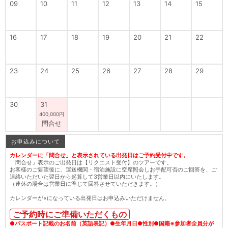
09
10
11
12
13
14
15
16
17
18
19
20
21
22
23
24
25
26
27
28
29
30
31
400,000円
問合せ
お申込みについて
カレンダーに「問合せ」と表示されている出発日はご予約受付中です。
「問合せ」表示のご出発日は【リクエスト受付】のツアーです。
お客様のご要望後に、運送機関・宿泊施設に空席照会しお手配可否のご回答を、ご
連絡いただいた翌日から起算して3営業日以内にいたします。
（連休の場合は営業日に準じて回答させていただきます。）
カレンダーが×になっている出発日はお申込みいただけません。
ご予約時にご準備いただくもの
●パスポート記載のお名前（英語表記）●生年月日●性別●国籍※参加者全員分が