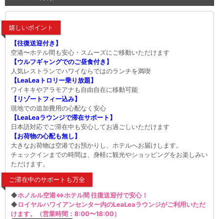
嬉しいポイント
【往復送迎付き】
空港〜ホテル間も安心・スムーズにご移動いただけます
【ウルフギャングでのご昼食付き】
人気レストランでハワイならではのランチを満喫
【LeaLeaトロリー乗り放題】
ワイキキやアラモアナも自由自在に移動可能
【リゾートフィー込み】
現地での追加費用の心配なく安心
【LeaLeaラウンジで滞在サポート】
日本語対応でご滞在中も安心してお過ごしいただけます
【お荷物の心配も無し】
大きなお荷物は空港でお預かりし、ホテルへお届けします。
チェックインまでの時間は、身軽に観光やショッピングをお楽しみい
ただけます。
ご滞在中のサポートも万全
◆
ホノルル空港⇔ホテル間 往復送迎付で安心！
◆
ロイヤルハワイアンセンター内のLeaLeaラウンジがご利用いただ
けます。（営業時間：8:00〜18:00）