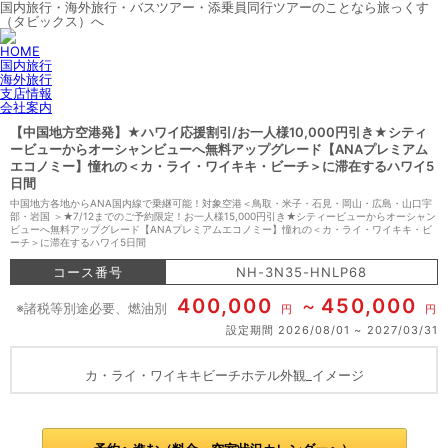
国内旅行・海外旅行・バスツアー・添乗員同行ツアーのことなら旅っくす
（タビックス）へ
HOME
国内旅行
海外旅行
支店情報
会社案内
【中国地方空港発】★ハワイ応援割引/お一人様10,000円引き★シティ
ービューからオーシャンビューへ無料アップグレード【ANAプレミアム
エコノミー】憧れの＜カ・ライ・ワイキキ・ビーチ＞に滞在するハワイ5
日間
中国地方各地からANA国内線で乗継可能！対象空港＜鳥取・米子・石見・岡山・広島・山口宇
部・岩国 ＞★7/12までのご予約限定！お一人様15,000円引き★シティービューからオーシャン
ビューへ無料アップグレード【ANAプレミアムエコノミー】憧れの＜カ・ライ・ワイキキ・ビ
ーチ＞に滞在するハワイ5日間
コース番号
NH-3N35-HNLP68
400,000
450,000
※諸税等別途必要、燃油別
円
円
設定期間
2026/08/01
2027/03/31
カ・ライ・ワイキキビーチホテル外観_イメージ