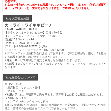
必要です。
お名前・性別が、パスポートに記載されているものと同じであるか、必ずご確認下
さい。パスポートと一文字でも異なりますと、ご搭乗いただけません。
利用予定宿泊施設
カ・ライ・ワイキキビーチ
KALAI WAIKIKI BEACH
【デラックスオーシャンビュー】定員：1〜3名
【デラックスシティビュー】定員：1〜3名
[住所]223 Saratoga Rd
Honolulu, Hawaii 96815 USA
[ＴＥＬ]+1 808-683-7777（代表）
[チェックイン／チェックアウト]16：00／12:00
※リゾートフィーは旅行代金に含まれております。（特に記載がない限り、2名様用
のお部屋を2名様でのご宿泊を基準とします）。
※料金・サービス内容は予告無く変更となる場合がございます。
※お部屋はダブルベッド2台もしくはキングベッド1台＋ソファベッド1台のタイプと
なります。
利用航空会社について
全日空（ANA）
・座席指定 リクエスト受付
・マイレージ 可
※利用クラスにより積算率は異なります。積算率はご自身でご確認いただきますよ
うお願い致します。
・オンラインチェックインのご案内
※出発24時間前〜75分前まで事前に座席指定と、必要情報をご登録いただいたお客
様が、空港でのお手続きをスムーズにできるサービスです。