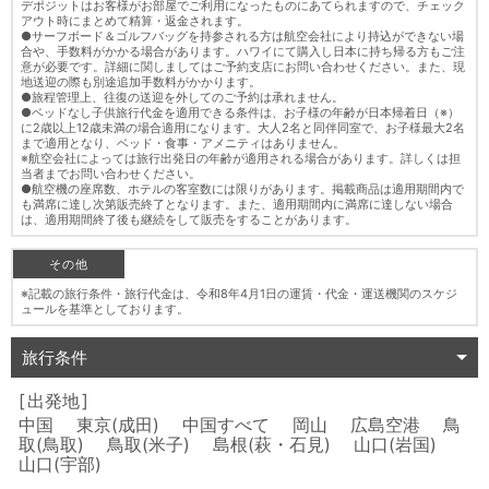
デポジットはお客様がお部屋でご利用になったものにあてられますので、チェック
アウト時にまとめて精算・返金されます。
●サーフボード＆ゴルフバッグを持参される方は航空会社により持込ができない場
合や、手数料がかかる場合があります。ハワイにて購入し日本に持ち帰る方もご注
意が必要です。詳細に関しましてはご予約支店にお問い合わせください。また、現
地送迎の際も別途追加手数料がかかります。
●旅程管理上、往復の送迎を外してのご予約は承れません。
●ベッドなし子供旅行代金を適用できる条件は、お子様の年齢が日本帰着日（※）
に2歳以上12歳未満の場合適用になります。大人2名と同伴同室で、お子様最大2名
まで適用となり、ベッド・食事・アメニティはありません。
※航空会社によっては旅行出発日の年齢が適用される場合があります。詳しくは担
当者までお問い合わせください。
●航空機の座席数、ホテルの客室数には限りがあります。掲載商品は適用期間内で
も満席に達し次第販売終了となります。また、適用期間内に満席に達しない場合
は、適用期間終了後も継続をして販売をすることがあります。
その他
※記載の旅行条件・旅行代金は、令和8年4月1日の運賃・代金・運送機関のスケジ
ュールを基準としております。
旅行条件
出発地
中国 東京(成田) 中国すべて 岡山 広島空港 鳥
取(鳥取) 鳥取(米子) 島根(萩・石見) 山口(岩国)
山口(宇部)