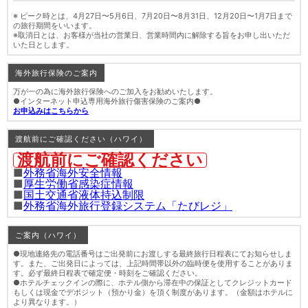
※ ピーク時とは、4月27日〜5月6日、7月20日〜8月31日、12月20日〜1月7日まで
の旅行期間をいいます。
※取消日とは、お客様が当社の営業日、営業時間内に解除する旨をお申し出いただ
いた日とします。
海外旅行保険のご案内
万が一の為に海外旅行保険へのご加入をお勧めいたします。
●インターネット申込専用海外旅行傷害保険のご案内●
お申込みはこちらから
渡航前にご確認ください（ハワイ）
渡航前にご確認ください
■
外務省海外安全情報
■
厚生労働省感染症情報
■
国土交通省液体持込制限
■
外務省海外旅行登録システム「たびレジ」
ご案内（ハワイ）
●現地連絡先の電話番号はご出発前にお渡しする最終旅行日程表にてお知らせしま
す。また、ご出発日によっては、上記時間帯以外の臨時便を使用することがありま
す。必ず最終日程表で確定便・時刻をご確認ください。
●ホテルチェックインの際に、ホテル側から滞在中の保証としてクレジットカード
もしくは現金でデポジット（預かり金）を頂く制度があります。（金額はホテルに
より異なります。）