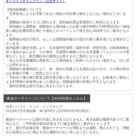
オンラインチェックイン（公式サイト）
【国内線乗継について】
・空席状況によりお手配できない場合や同日乗り継ぎとならない場合がございま
す。
・国際線の座席クラスに関わらず、国内線区間は普通席のご利用となります。
・国内線から国際線、国際線から国内線へのお乗り継ぎ時間が24時間以内かつ最短
乗り継ぎ必要時間を満たす他社とのコードシェア便を含むANA便でのご案内となり
ます。
・国際線出発日の前日、もしくは国際線到着日の翌日の乗り継ぎ便となる場合がご
ざいます。
国内線乗り継ぎ空港により、日本国内空港間（成田空港・羽田空港）の陸路移動を
伴う場合があります。その場合、空港間の移動にかかる交通費（リムジンバスや電
車など）など、航空機以外の費用はお客さまのご負担となります。
・地上公共交通機関の遅延等により国内線をご利用いただけない場合でも、払い戻
しは承れません。
・国際線の発着時刻により、前・後泊が必要となる場合があります。その際の宿泊
はお客様の手配・ご負担となります。
・予約完了後の便の変更は航空券の取り直しとなります。また、お客様のご都合に
よる利用便の未使用があった場合は、国際線区間の利用が不可となります。
・国内空港税は旅行代金に含まれております。
燃油サーチャージについて【ANA利用ホノルル】
日本＝ハワイ・インド・インドネシア
2026年7月出発以降 80,800円（2026年6月16日時点）
燃油サーチャージは旅行代金に含まれておりません。表示金額は概算代金でのご案
内となり、ご予約後出発30日前までに確定金額のご案内をいたします。
また、旅行代金確定後、燃油サーチャージが増額または減額、廃止されても、増額
分の追徴ならびに廃止を含む減額分の払い戻しはございません。