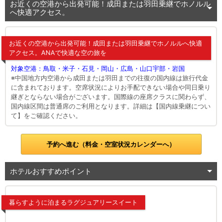
お近くの空港から出発可能！成田または羽田乗継でホノルル
へ快適アクセス。
お近くの空港から出発可能！成田または羽田乗継でホノルルへ快適
アクセス。ANAで快適な空の旅を
対象空港：鳥取・米子・石見・岡山・広島・山口宇部・岩国
※中国地方内空港から成田または羽田までの往復の国内線は旅行代金
に含まれております。空席状況によりお手配できない場合や同日乗り
継ぎとならない場合がございます。国際線の座席クラスに関わらず、
国内線区間は普通席のご利用となります。詳細は【国内線乗継につい
て】をご確認ください。
予約へ進む（料金・空室状況カレンダーへ）
ホテルおすすめポイント
暮らすように泊まるラグジュアリースイート