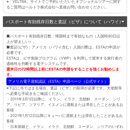
※「VELTRA」サイトでご予約いただいたオプショナルツアーに関す
るご質問はベルトラ株式会社へ直接お問い合わせください。
パスポート有効残存日数と査証（ビザ）について（ハワイ）
■パスポート有効残存日数：帰国時まで有効なもの（入国時90日以
上が望ましい）。
■査証(ビザ)：アメリカ（ハワイ含む）入国の際は、ESTAの申請が
必要です。
ESTAは、ビザ免除プログラム（VWP）を利用して渡米する旅行者の
適格性を判断する電子システムです。
渡米日の72時間以上前にESTAの申請をすることを強くお勧めしま
す。
アメリカ電子渡航認証（ESTA）申請ページ（公式サイト）
※下記に当てはまる場合、査証（ビザ）の取得が必要です。大使館等
へ必要な手続きをご確認ください。
・2011年3月1日以降に、イラン、イラク、北朝鮮、スーダン、シリ
ア、リビア、ソマリア、イエメンに渡航または滞在したことがあるお
客様
・2021年1月12日以降にキューバに渡航または滞在したことがあるお
客様
・日本国籍と、イラン、イラク、北朝鮮、スーダン、シリアのいずれ