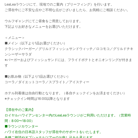
LeaLeaラウンジにて、現地でのご案内（ブリーフィング）を行います。
ご滞在中にご不安な点やご不明な点がございましたら、お気軽にご相談ください。
ウルフギャングにてご昼食をご用意しております。
下記よりお好きなメニューをお選びいただけます。
＜メニュー＞
■メイン（以下より1品お選びください）
クラシックバーガー／グリルドフィッシュサンドウィッチ／ロコモコ／グリルドチキ
ンシーザーサラダ
※バーガーおよびフィッシュサンドには、フライドポテトとオニオンリングが付きま
す
■お飲み物（以下より1品お選びください）
コーラ／ダイエットコーラ／スプライト／アイスティー
ホテル到着後は自由行動となります。（各自チェックインをお済ませください）
※チェックイン時間は16:00以降となります
【滞在中のご案内】
ロイヤルハワイアンセンター内のLeaLeaラウンジがご利用いただけます。（営業時
間：8:00〜18:00）
■ラウンジカウンター
ハワイ在住の日本語スタッフが滞在中のサポートをいたします。
各種ご相談やオプショナルツアーのお申し込みも承ります。