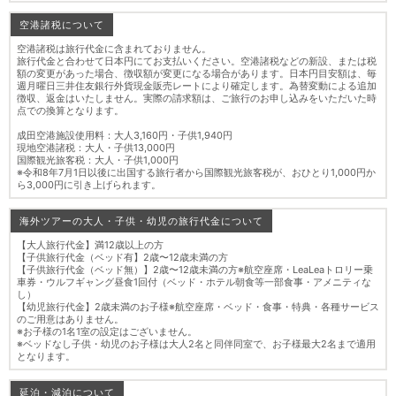
空港諸税について
空港諸税は旅行代金に含まれておりません。
旅行代金と合わせて日本円にてお支払いください。空港諸税などの新設、または税
額の変更があった場合、徴収額が変更になる場合があります。日本円目安額は、毎
週月曜日三井住友銀行外貨現金販売レートにより確定します。為替変動による追加
徴収、返金はいたしません。実際の請求額は、ご旅行のお申し込みをいただいた時
点での換算となります。
成田空港施設使用料：大人3,160円・子供1,940円
現地空港諸税：大人・子供13,000円
国際観光旅客税：大人・子供1,000円
※令和8年7月1日以後に出国する旅行者から国際観光旅客税が、おひとり1,000円か
ら3,000円に引き上げられます。
海外ツアーの大人・子供・幼児の旅行代金について
【大人旅行代金】満12歳以上の方
【子供旅行代金（ベッド有】2歳〜12歳未満の方
【子供旅行代金（ベッド無）】2歳〜12歳未満の方※航空座席・LeaLeaトロリー乗
車券・ウルフギャング昼食1回付（ベッド・ホテル朝食等一部食事・アメニティな
し）
【幼児旅行代金】2歳未満のお子様※航空座席・ベッド・食事・特典・各種サービス
のご用意はありません。
※お子様の1名1室の設定はございません。
※ベッドなし子供・幼児のお子様は大人2名と同伴同室で、お子様最大2名まで適用
となります。
延泊・減泊について