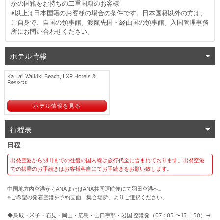
かの国籍をお持ちの二重国籍のお客様
※以上は日本国籍のお客様の場合の条件です。日本国籍以外の方は、
ご自身で、自国の領事館、渡航先国・経由国の領事館、入国管理事務
所にお問い合わせください。
ホテル情報
Ka La’i Waikiki Beach, LXR Hotels &
Resorts
ホテル情報を見る
行程表
出発空港から羽田までの往復の国内線は旅行代金に含まれております。出発空港
での搭乗のお手続きはお客様各自にてお手続きをお願い致します。
中国地方内空港からANAまたはANA共同運航便にて羽田空港へ。
※ご希望の発着空港を予約画面「集合場所」よりご選択ください。
◆鳥取・米子・石見・岡山・広島・山口宇部・岩国 空港発（07：05 〜15 ：50）
→