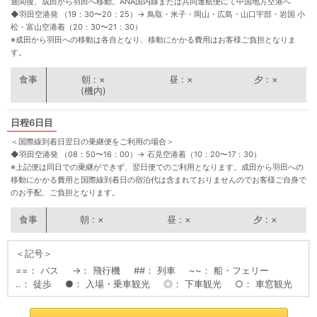
通関後、成田から羽田へ移動。ANA国内線または共同運航便にて中国地方空港へ
◆羽田空港発 （19：30〜20：25）
→
鳥取・米子・岡山・広島・山口宇部・岩国 小
松・富山空港着（20：30〜21：30）
※成田から羽田への移動は各自となり、移動にかかる費用はお客様ご負担となりま
す。
朝
×
昼
×
夕
×
(機内)
6日目
＜国際線到着日翌日の乗継便をご利用の場合＞
◆羽田空港発 （08：50〜16：00）
→
石見空港着（10：20〜17：30）
※上記便は同日での乗継ができず、翌日便でのご利用となります。成田から羽田への
移動にかかる費用と国際線到着日の宿泊代は含まれておりませんのでお客様ご自身で
のお手配、ご負担となります。
朝
×
昼
×
夕
×
＜記号＞
==
バス
→
飛行機
##
列車
~~
船・フェリー
..
徒歩
●
入場・乗車観光
◎
下車観光
○
車窓観光