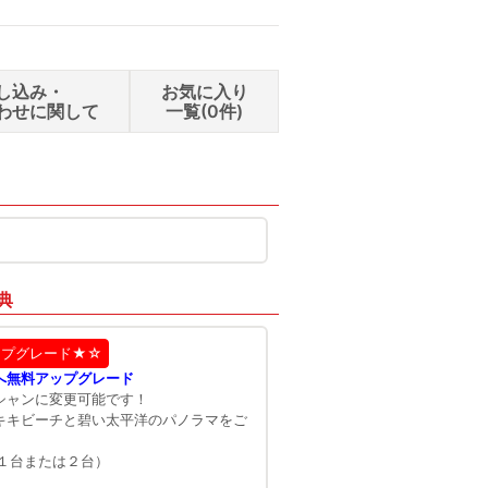
し込み・
お気に入り
わせに関して
一覧(
0
件)
典
ップグレード★☆
へ無料アップグレード
シャンに変更可能です！
キキビーチと碧い太平洋のパノラマをご
１台または２台）