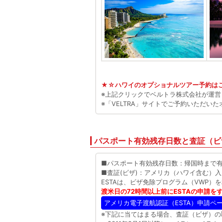
★☆ハワイのオプショナルツアー予約は
※上記クリックでベルトラ株式会社が運営・
※「VELTRA」サイトでご予約いただ
パスポート有効残存日数と査証（ビ
■パスポート有効残存日数：帰国時まで有
■査証(ビザ)：アメリカ（ハワイ含む）入
ESTAは、ビザ免除プログラム（VWP
渡米日の72時間以上前にESTAの申請
アメリカ電子渡航認証（ESTA）申請ペ
※下記に当てはまる場合、査証（ビザ）