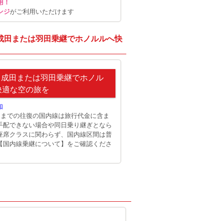
用！
ンジ
がご利用いただけます
成田または羽田乗継でホノルルへ快
！成田または羽田乗継でホノル
快適な空の旅を
知
田までの往復の国内線は旅行代金に含ま
手配できない場合や同日乗り継ぎとなら
座席クラスに関わらず、国内線区間は普
【国内線乗継について】をご確認くださ