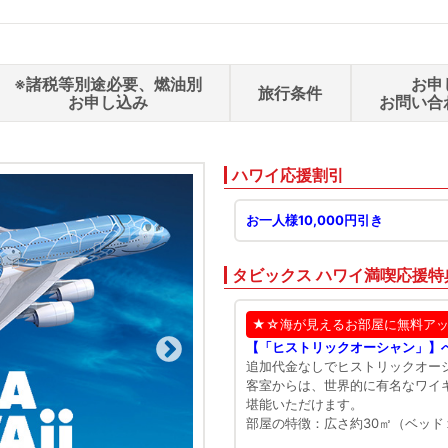
※諸税等別途必要、燃油別
お申
旅行条件
お申し込み
お問い合
ハワイ応援割引
お一人様10,000円引き
タビックス ハワイ満喫応援特
★☆海が見えるお部屋に無料ア
【「ヒストリックオーシャン」】
追加代金なしでヒストリックオー
客室からは、世界的に有名なワイ
堪能いただけます。
部屋の特徴：広さ約30㎡（ベッド