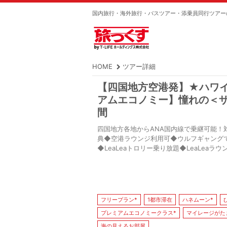
国内旅行・海外旅行・バスツアー・添乗員同行ツアー
HOME
ツアー詳細
【四国地方空港発】★ハワイ応
アムエコノミー】憧れの＜
間
四国地方各地からANA国内線で乗継可能！
典◆空港ラウンジ利用可◆ウルフギャング
◆LeaLeaトロリー乗り放題◆LeaLe
フリープラン*
1都市滞在
ハネムーン*
プレミアムエコノミークラス*
マイレージがた
海の見えるお部屋