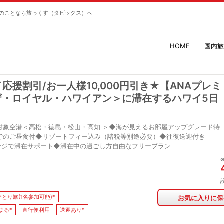
のことなら旅っくす（タビックス）へ
HOME
国内旅
援割引/お一人様10,000円引き★【ANAプレミ
ザ・ロイヤル・ハワイアン＞に滞在するハワイ5日
対象空港＜高松・徳島・松山・高知 ＞◆海が見えるお部屋アップグレード特
でのご昼食付◆リゾートフィー込み（諸税等別途必要）◆往復送迎付き
aラウンジで滞在サポート◆滞在中の過ごし方自由なフリープラン
ひとり旅(1名参加可能)*
お気に入りに保
まる*
直行便利用
送迎あり*