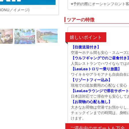
※予約の際にオーシャンフロント
G HONU／イメージ)
ANA A380型機(プレミアム
ツアーの特徴
嬉しいポイント
【往復送迎付き】
空港〜ホテル間も安心・スムーズ
【ウルフギャングでのご昼食付き
人気レストランでハワイならでは
【LeaLeaトロリー乗り放題】
ワイキキやアラモアナも自由自在
【リゾートフィー込み】
現地での追加費用の心配なく安心
【LeaLeaラウンジで滞在サポー
日本語対応でご滞在中も安心して
【お荷物の心配も無し】
大きなお荷物は空港でお預かりし
チェックインまでの時間は、身軽
けます。
ご滞在中のサポートも万全