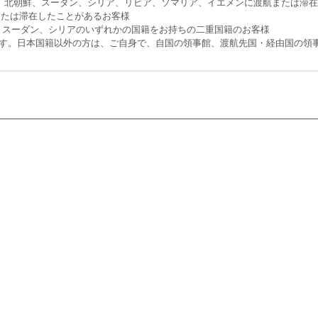
ラク、北朝鮮、スーダン、シリア、リビア、ソマリア、イエメンに渡航または滞
航または滞在したことがあるお客様
、スーダン、シリアのいずれかの国籍をお持ちの二重国籍のお客様
です。日本国籍以外の方は、ご自身で、自国の領事館、渡航先国・経由国の領