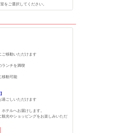
客室をご選択してください。
エコノミークラス座席イメージ）
ホテ
にご移動いただけます
】
のランチを満喫
に移動可能
ト】
お過ごしいただけます
、ホテルへお届けします。
に観光やショッピングをお楽しみいただ