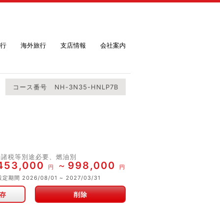
行
海外旅行
支店情報
会社案内
コース番号
NH-3N35-HNLP7B
※諸税等別途必要、燃油別
453,000
998,000
円
円
設定期間
2026/08/01
2027/03/31
存
削除