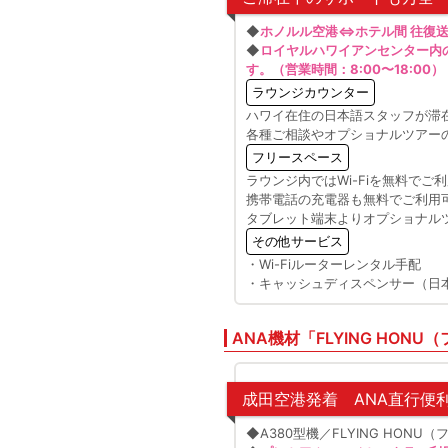
◆
ホノルル空港⇔ホテル間 往復
◆
ロイヤルハワイアンセンター内の
す。（営業時間：8:00〜18:00）
ラウンジカウンター
ハワイ在住の日本語スタッフが滞
各種ご相談やオプショナルツアー
フリースペース
ラウンジ内ではWi-Fiを無料でご
携帯電話の充電器も無料でご利用
タブレット端末よりオプショナル
その他サービス
・Wi-Fiルーターレンタル手配
・キャッシュディスペンサー（日
ANA機材「FLYING HON
成田空港発着 ANA直行便
◆A380型機／FLYING HON