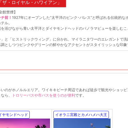
「ザ・ロイヤル・ハワイアン」
【全館禁煙】
ーチ前！
1927年にオープンした”太平洋のピンク･パレス”と呼ばれる伝統的
ホテル。
陽を浴びながら青い太平洋とダイヤモンドヘッドのパノラマビューを楽しむこ
ー」と「ヒストリックウィング」に分かれ、マイラニタワーのエレガントで洗
基調としつつピンクやグリーンの鮮やかなアクセントがスタイリッシュな印象
多いのがホノルルエリア。ワイキキビーチ周辺であれば徒歩で観光やショッピ
くなら、
トロリーバスや市バスを使うのが便利
です。
イヤモンドヘッド
イオラニ宮殿とカメハメハ大王