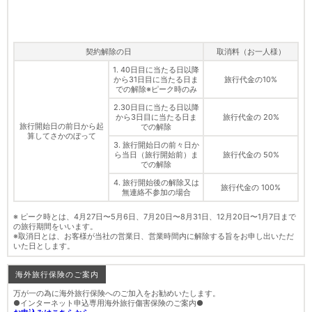
契約解除の日
取消料（お一人様）
1. 40日目に当たる日以降
から31日目に当たる日ま
旅行代金の10%
での解除※ピーク時のみ
2.30日目に当たる日以降
から3日目に当たる日ま
旅行代金の 20%
旅行開始日の前日から起
での解除
算してさかのぼって
3. 旅行開始日の前々日か
ら当日（旅行開始前）ま
旅行代金の 50%
での解除
4. 旅行開始後の解除又は
旅行代金の 100%
無連絡不参加の場合
※ ピーク時とは、4月27日〜5月6日、7月20日〜8月31日、12月20日〜1月7日まで
の旅行期間をいいます。
※取消日とは、お客様が当社の営業日、営業時間内に解除する旨をお申し出いただ
いた日とします。
海外旅行保険のご案内
万が一の為に海外旅行保険へのご加入をお勧めいたします。
●インターネット申込専用海外旅行傷害保険のご案内●