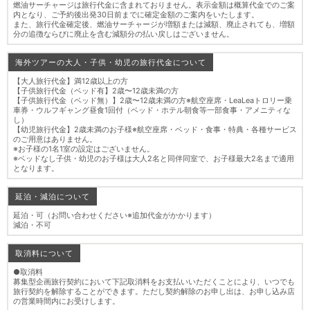
燃油サーチャージは旅行代金に含まれておりません。表示金額は概算代金でのご案
内となり、ご予約後出発30日前までに確定金額のご案内をいたします。
また、旅行代金確定後、燃油サーチャージが増額または減額、廃止されても、増額
分の追徴ならびに廃止を含む減額分の払い戻しはございません。
海外ツアーの大人・子供・幼児の旅行代金について
【大人旅行代金】満12歳以上の方
【子供旅行代金（ベッド有】2歳〜12歳未満の方
【子供旅行代金（ベッド無）】2歳〜12歳未満の方※航空座席・LeaLeaトロリー乗
車券・ウルフギャング昼食1回付（ベッド・ホテル朝食等一部食事・アメニティな
し）
【幼児旅行代金】2歳未満のお子様※航空座席・ベッド・食事・特典・各種サービス
のご用意はありません。
※お子様の1名1室の設定はございません。
※ベッドなし子供・幼児のお子様は大人2名と同伴同室で、お子様最大2名まで適用
となります。
延泊・減泊について
延泊・可（お問い合わせください※追加代金がかかります）
減泊・不可
取消料について
●取消料
募集型企画旅行契約において下記取消料をお支払いいただくことにより、いつでも
旅行契約を解除することができます。ただし契約解除のお申し出は、お申し込み店
の営業時間内にお受けします。