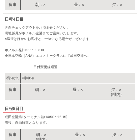
朝
×
昼
×
夕
×
4日目
各自チェックアウトをお済ませください。
現地係員がホノルル空港までご案内いたします。
※送迎はほかのお客様とご一緒になる場合がございます。
ホノルル発(11:35〜13:00）
全日本空輸（ANA）エコノミークラスにて成田空港へ。
-------------- 日付変更線通過 --------------
宿泊地
機中泊
朝
×
昼
×
夕
×
(機内)
5日目
成田空港第1ターミナル着(14:50〜16:15)
着後、自由解散となります。
朝
×
昼
×
夕
×
(機内)