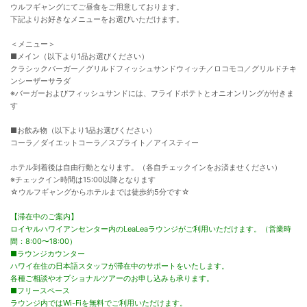
ウルフギャングにてご昼食をご用意しております。
下記よりお好きなメニューをお選びいただけます。
＜メニュー＞
■メイン（以下より1品お選びください）
クラシックバーガー／グリルドフィッシュサンドウィッチ／ロコモコ／グリルドチキ
ンシーザーサラダ
※バーガーおよびフィッシュサンドには、フライドポテトとオニオンリングが付きま
す
■お飲み物（以下より1品お選びください）
コーラ／ダイエットコーラ／スプライト／アイスティー
ホテル到着後は自由行動となります。（各自チェックインをお済ませください）
※チェックイン時間は15:00以降となります
☆ウルフギャングからホテルまでは徒歩約5分です☆
【滞在中のご案内】
ロイヤルハワイアンセンター内のLeaLeaラウンジがご利用いただけます。（営業時
間：8:00〜18:00）
■ラウンジカウンター
ハワイ在住の日本語スタッフが滞在中のサポートをいたします。
各種ご相談やオプショナルツアーのお申し込みも承ります。
■フリースペース
ラウンジ内ではWi-Fiを無料でご利用いただけます。