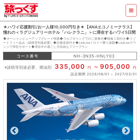
★ハワイ応援割引/お一人様10,000円引き★【ANAエコノミークラス】
憧れの＜ラグジュアリーホテル「ハレクラニ」＞に滞在するハワイ5日間
◆オーシャンビューアップグレード特典◆ウルフギャングでのご昼食付◆朝食１回付き◆リゾ
ートフィー込み（諸税等別途必要）◆往復送迎付き◆LeaLeaトロリー乗り放題◆LeaLeaラウ
ンジで滞在サポート◆滞在中の過ごし方自由なフリープラン
コース番号
NH-3N35-HNLY03
335,000
905,000
※諸税等別途必要、燃油別
円
円
設定期間
2026/08/01
2027/03/31