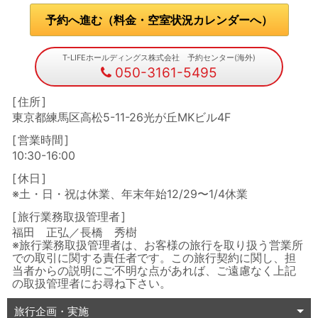
予約へ進む（料金・空室状況カレンダーへ）
T-LIFEホールディングス株式会社 予約センター(海外)
050-3161-5495
住所
東京都練馬区高松5-11-26光が丘MKビル4F
営業時間
10:30-16:00
休日
※土・日・祝は休業、年末年始12/29〜1/4休業
旅行業務取扱管理者
福田 正弘／長橋 秀樹
※旅行業務取扱管理者は、お客様の旅行を取り扱う営業所
での取引に関する責任者です。この旅行契約に関し、担
当者からの説明にご不明な点があれば、ご遠慮なく上記
の取扱管理者にお尋ね下さい。
旅行企画・実施