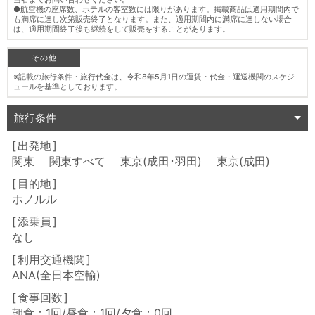
●航空機の座席数、ホテルの客室数には限りがあります。掲載商品は適用期間内で
も満席に達し次第販売終了となります。また、適用期間内に満席に達しない場合
は、適用期間終了後も継続をして販売をすることがあります。
その他
※記載の旅行条件・旅行代金は、令和8年5月1日の運賃・代金・運送機関のスケジ
ュールを基準としております。
旅行条件
出発地
関東 関東すべて 東京(成田･羽田) 東京(成田)
目的地
ホノルル
添乗員
なし
利用交通機関
ANA(全日本空輸)
食事回数
朝食：1回/昼食：1回/夕食：0回