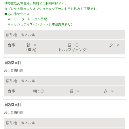
携帯電話の充電器も無料でご利用可能です。
タブレット端末よりオプショナルツアーのお申し込みも可能です。
■その他サービス
・Wi-Fiルーターレンタル手配
・キャッシュディスペンサー（日本語案内あり）
宿泊地
ホノルル
朝
×
昼
〇
夕
×
(機内)
(ウルフギャング)
2日目
終日自由行動
宿泊地
ホノルル
朝
〇
昼
×
夕
×
3日目
終日自由行動
宿泊地
ホノルル