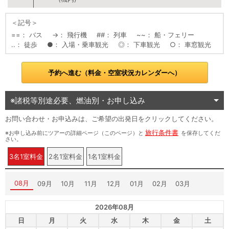
＜記号＞
==
バス
→
飛行機
##
列車
~~
船・フェリー
..
徒歩
●
入場・乗車観光
◎
下車観光
○
車窓観光
予約へ進む（料金・空室状況カレンダーへ）
※諸税等別途必要、燃油別・お申し込み
お問い合わせ・お申込みは、ご希望の出発日をクリックしてください。
旅行条件書
※お申し込み前にツアーの詳細ページ（このページ）と
を保存してくだ
さい。
3名1室料金
2名1室料金
1名1室料金
08月
09月
10月
11月
12月
01月
02月
03月
2026年08月
日
月
火
水
木
金
土