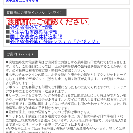
お申込みはこちらから
渡航前にご確認ください（ハワイ）
渡航前にご確認ください
■
外務省海外安全情報
■
厚生労働省感染症情報
■
国土交通省液体持込制限
■
外務省海外旅行登録システム「たびレジ」
ご案内（ハワイ）
●現地連絡先の電話番号はご出発前にお渡しする最終旅行日程表にてお知らせしま
す。また、ご出発日によっては、上記時間帯以外の臨時便を使用することがありま
す。必ず最終日程表で確定便・時刻をご確認ください。
●ホテルチェックインの際に、ホテル側から滞在中の保証としてクレジットカード
もしくは現金でデポジット（預かり金）を頂く制度があります。（金額はホテルに
より異なります。）
デポジットはお客様がお部屋でご利用になったものにあてられますので、チェック
アウト時にまとめて精算・返金されます。
●サーフボード＆ゴルフバッグを持参される方は航空会社により持込ができない場
合や、手数料がかかる場合があります。ハワイにて購入し日本に持ち帰る方もご注
意が必要です。詳細に関しましてはご予約支店にお問い合わせください。また、現
地送迎の際も別途追加手数料がかかります。
●旅程管理上、往復の送迎を外してのご予約は承れません。
●ベッドなし子供旅行代金を適用できる条件は、お子様の年齢が日本帰着日（※）
に2歳以上12歳未満の場合適用になります。大人2名と同伴同室で、お子様最大2名
まで適用となり、ベッド・食事・アメニティはありません。
※航空会社によっては旅行出発日の年齢が適用される場合があります。詳しくは担
当者までお問い合わせください。