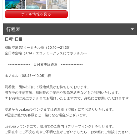
ホテル情報を見る
行程表
1日目
成田空港第1ターミナル発（20:10〜21:30）
全日本空輸（ANA）エコノミークラスにてホノルルへ
-------------- 日付変更線通過 --------------
ホノルル（08:45〜10:05）着
到着後、団体出口にて現地係員がお待ちしております。
滞在中の注意事項、帰国時のご案内や緊急連絡先などをご説明いたします。
☆お荷物は先にホテルまでお届けいたしますので、身軽にご移動いただけます☆
空港からLeaLeaラウンジまでは送迎車（混載）にてお送りいたします。
※送迎は他のお客様とご一緒になる場合がございます。
LeaLeaラウンジにて、現地でのご案内（ブリーフィング）を行います。
ご滞在中にご不安な点やご不明な点がございましたら、お気軽にご相談ください。