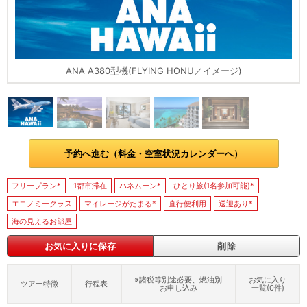
ANA A380型機(FLYING HONU／イメージ)
予約へ進む（料金・空室状況カレンダーへ）
フリープラン*
1都市滞在
ハネムーン*
ひとり旅(1名参加可能)*
エコノミークラス
マイレージがたまる*
直行便利用
送迎あり*
海の見えるお部屋
お気に入りに保存
削除
※諸税等別途必要、燃油別
お気に入り
ツアー特徴
行程表
お申し込み
一覧(
0
件)