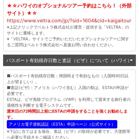
★☆ハワイのオプショナルツアー予約はこちら！（外部
サイト）★☆
https://www.veltra.com/jp/?sid=1604&cid=kaigaitour
※上記クリックでベルトラ株式会社が運営・提供する「VELTRA」の
サイトに遷移します。
※「VELTRA」サイトでご予約いただいたオプショナルツアーに関す
るご質問はベルトラ株式会社へ直接お問い合わせください。
パスポート有効残存日数と査証（ビザ）について（ハワイ）
■パスポート有効残存日数：帰国時まで有効なもの（入国時90日以
上が望ましい）。
■査証(ビザ)：アメリカ（ハワイ含む）入国の祭は、ESTAの申請が
必要です。
ESTAは、ビザ免除プログラム（VWP）を利用して渡米する旅行者の
適格性を判断する電子システムです。
渡米日の72時間以上前にESTAの申請をすることを強くお勧めしま
す。
アメリカ電子渡航認証（ESTA）申請ページ（公式サイト）
※下記に当てはまる場合、査証（ビザ）の取得が必要です。大使館等
へ必要な手続きをご確認ください。