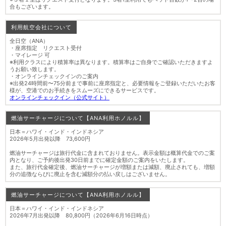
合もございます。
利用航空会社について
全日空（ANA）
・座席指定 リクエスト受付
・マイレージ 可
※利用クラスにより積算率は異なります。積算率はご自身でご確認いただきますよ
うお願い致します。
・オンラインチェックインのご案内
※出発24時間前〜75分前まで事前に座席指定と、必要情報をご登録いただいたお客
様が、空港でのお手続きをスムーズにできるサービスです。
オンラインチェックイン（公式サイト）
燃油サーチャージについて【ANA利用ホノルル】
日本＝ハワイ・インド・インドネシア
2026年5月出発以降 73,600円
燃油サーチャージは旅行代金に含まれておりません。表示金額は概算代金でのご案
内となり、ご予約後出発30日前までに確定金額のご案内をいたします。
また、旅行代金確定後、燃油サーチャージが増額または減額、廃止されても、増額
分の追徴ならびに廃止を含む減額分の払い戻しはございません。
燃油サーチャージについて【ANA利用ホノルル】
日本＝ハワイ・インド・インドネシア
2026年7月出発以降 80,800円（2026年6月16日時点）