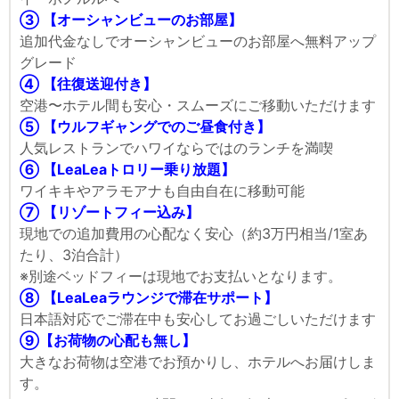
③ 【オーシャンビューのお部屋】
追加代金なしでオーシャンビューのお部屋へ無料アップ
グレード
④ 【往復送迎付き】
空港〜ホテル間も安心・スムーズにご移動いただけます
⑤ 【ウルフギャングでのご昼食付き】
人気レストランでハワイならではのランチを満喫
⑥ 【LeaLeaトロリー乗り放題】
ワイキキやアラモアナも自由自在に移動可能
⑦ 【リゾートフィー込み】
現地での追加費用の心配なく安心（約3万円相当/1室あ
たり、3泊合計）
※別途ベッドフィーは現地でお支払いとなります。
⑧ 【LeaLeaラウンジで滞在サポート】
日本語対応でご滞在中も安心してお過ごしいただけます
⑨【お荷物の心配も無し】
大きなお荷物は空港でお預かりし、ホテルへお届けしま
す。