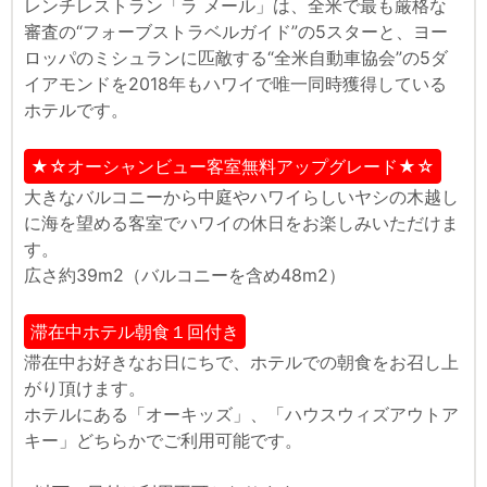
レンチレストラン「ラ メール」は、全米で最も厳格な
審査の“フォーブストラベルガイド”の5スターと、ヨー
ロッパのミシュランに匹敵する“全米自動車協会”の5ダ
イアモンドを2018年もハワイで唯一同時獲得している
ホテルです。
★☆オーシャンビュー客室無料アップグレード★☆
大きなバルコニーから中庭やハワイらしいヤシの木越し
に海を望める客室でハワイの休日をお楽しみいただけま
す。
広さ約39m2（バルコニーを含め48m2）
滞在中ホテル朝食１回付き
滞在中お好きなお日にちで、ホテルでの朝食をお召し上
がり頂けます。
ホテルにある「オーキッズ」、「ハウスウィズアウトア
キー」どちらかでご利用可能です。