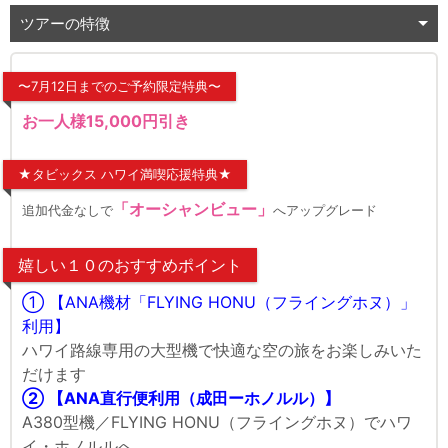
ツアーの特徴
〜7月12日までのご予約限定特典〜
お一人様15,000円引き
★タビックス ハワイ満喫応援特典★
「オーシャンビュー」
追加代金なしで
へアップグレード
嬉しい１０のおすすめポイント
① 【ANA機材「FLYING HONU（フライングホヌ）」
利用】
ハワイ路線専用の大型機で快適な空の旅をお楽しみいた
だけます
② 【ANA直行便利用（成田ーホノルル）】
A380型機／FLYING HONU（フライングホヌ）でハワ
イ・ホノルルへ