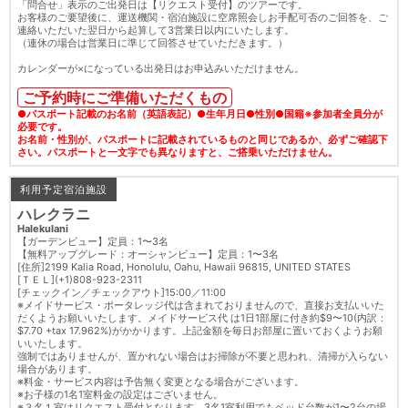
「問合せ」表示のご出発日は【リクエスト受付】のツアーです。
お客様のご要望後に、運送機関・宿泊施設に空席照会しお手配可否のご回答を、ご
連絡いただいた翌日から起算して3営業日以内にいたします。
（連休の場合は営業日に準じて回答させていただきます。）
カレンダーが×になっている出発日はお申込みいただけません。
ご予約時にご準備いただくもの
●パスポート記載のお名前（英語表記）●生年月日●性別●国籍※参加者全員分が
必要です。
お名前・性別が、パスポートに記載されているものと同じであるか、必ずご確認下
さい。パスポートと一文字でも異なりますと、ご搭乗いただけません。
利用予定宿泊施設
ハレクラニ
Halekulani
【ガーデンビュー】定員：1〜3名
【無料アップグレード：オーシャンビュー】定員：1〜3名
[住所]2199 Kalia Road, Honolulu, Oahu, Hawaii 96815, UNITED STATES
[ＴＥＬ](+1)808-923-2311
[チェックイン／チェックアウト]15:00／11:00
※メイドサービス・ポータレッジ代は含まれておりませんので、直接お支払いいた
だくようお願いいたします。メイドサービス代 は1日1部屋に付き約$9〜10(内訳：
$7.70 +tax 17.962%)がかかります。上記金額を毎日お部屋に置いておくようお願
いいたします。
強制ではありませんが、置かれない場合はお掃除が不要と思われ、清掃が入らない
場合があります。
※料金・サービス内容は予告無く変更となる場合がございます。
※お子様の1名1室料金の設定はございません。
※３名１室はリクエスト受付となります。3名1室利用でもベッド台数が1〜2台の場