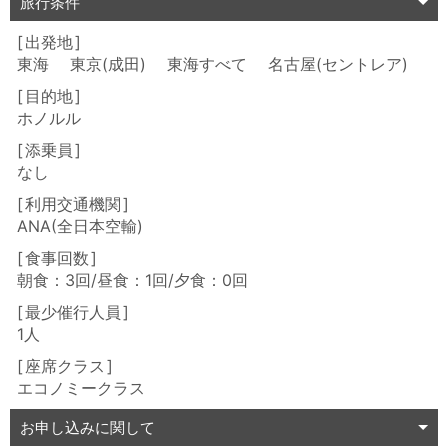
旅行条件
出発地
東海 東京(成田) 東海すべて 名古屋(セントレア)
目的地
ホノルル
添乗員
なし
利用交通機関
ANA(全日本空輸)
食事回数
朝食：3回/昼食：1回/夕食：0回
最少催行人員
1人
座席クラス
エコノミークラス
お申し込みに関して