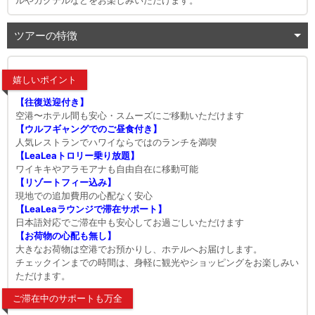
ルやカクテルなどをお楽しみいただけます。
ツアーの特徴
嬉しいポイント
【往復送迎付き】
空港〜ホテル間も安心・スムーズにご移動いただけます
【ウルフギャングでのご昼食付き】
人気レストランでハワイならではのランチを満喫
【LeaLeaトロリー乗り放題】
ワイキキやアラモアナも自由自在に移動可能
【リゾートフィー込み】
現地での追加費用の心配なく安心
【LeaLeaラウンジで滞在サポート】
日本語対応でご滞在中も安心してお過ごしいただけます
【お荷物の心配も無し】
大きなお荷物は空港でお預かりし、ホテルへお届けします。
チェックインまでの時間は、身軽に観光やショッピングをお楽しみい
ただけます。
ご滞在中のサポートも万全