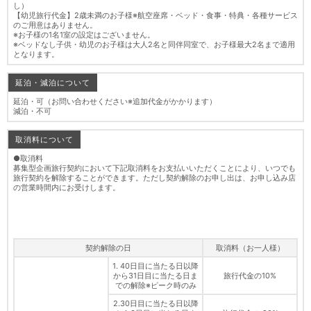
し）
【幼児旅行代金】2歳未満のお子様※航空座席・ベッド・食事・特典・各種サービス
のご用意はありません。
※お子様の1名1室の設定はございません。
※ベッドなし子供・幼児のお子様は大人2名と同伴同室で、お子様最大2名まで適用
となります。
延泊・減泊について
延泊・可（お問い合わせください※追加代金がかかります）
減泊・不可
取消料について
●取消料
募集型企画旅行契約において下記取消料をお支払いいただくことにより、いつでも
旅行契約を解除することができます。ただし契約解除のお申し出は、お申し込み店
の営業時間内にお受けします。
契約解除の日
取消料（お一人様）
1. 40日目に当たる日以降
から31日目に当たる日ま
旅行代金の10%
での解除※ピーク時のみ
2.30日目に当たる日以降