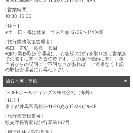
東京都練馬区高松5-11-26光が丘MKビル4F
営業時間
10:30-16:00
休日
※土・日・祝は休業、年末年始12/29〜1/4休業
旅行業務取扱管理者
福田 正弘／長橋 秀樹
※旅行業務取扱管理者は、お客様の旅行を取り扱う営業所
での取引に関する責任者です。この旅行契約に関し、担
当者からの説明にご不明な点があれば、ご遠慮なく上記
の取扱管理者にお尋ね下さい。
旅行企画・実施
T-LIFEホールディングス株式会社（海外）
住所
東京都練馬区高松5-11-26光が丘MKビル4F
旅行業登録番号
観光庁長官登録旅行業第197号
加盟団体／認証制度