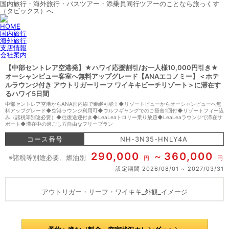
国内旅行・海外旅行・バスツアー・添乗員同行ツアーのことなら旅っくす
（タビックス）へ
HOME
国内旅行
海外旅行
支店情報
会社案内
【中部セントレア空港発】★ハワイ応援割引/お一人様10,000円引き★
オーシャンビュー客室へ無料アップグレード【ANAエコノミー】＜ホテ
ルラウンジ付き アウトリガーリーフ ワイキキビーチリゾート＞に滞在す
るハワイ5日間
中部セントレア空港からANA国内線で乗継可能！◆リゾートビューからオーシャンビューへ無
料アップグレード◆空港ラウンジ利用可◆ウルフギャングでのご昼食1回付◆リゾートフィー込
み（諸税等別途必要）◆往復送迎付き◆LeaLeaトロリー乗り放題◆LeaLeaラウンジで滞在サ
ポート◆滞在中の過ごし方自由なフリープラン
コース番号
NH-3N35-HNLY4A
290,000
360,000
※諸税等別途必要、燃油別
円
円
設定期間
2026/08/01
2027/03/31
アウトリガー・リーフ・ワイキキ_外観_イメージ