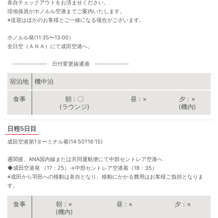
各自チェックアウトをお済ませください。
現地係員がホノルル空港までご案内いたします。
※送迎はほかのお客様とご一緒になる場合がございます。
ホノルル発(11:35〜13:00）
全日空（ＡＮＡ）にて成田空港へ。
-------------- 日付変更線通過 --------------
宿泊地
機中泊
朝
〇
昼
×
夕
×
(ラウンジ)
(機内)
5日目
成田空港第1ターミナル着(14:50?16:15)
通関後、ANA国内線または共同運航便にて中部セントレア空港へ
◆成田空港発 （17：25）
→
中部セントレア空港着（18：35）
※成田から羽田への移動は各自となり、移動にかかる費用はお客様ご負担となりま
す。
朝
×
昼
×
夕
×
(機内)