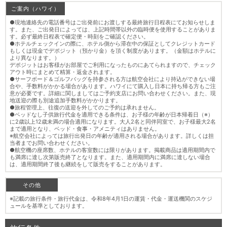
ご案内（ハワイ）
●現地連絡先の電話番号はご出発前にお渡しする最終旅行日程表にてお知らせしま
す。また、ご出発日によっては、上記時間帯以外の臨時便を使用することがありま
す。必ず最終日程表で確定便・時刻をご確認ください。
●ホテルチェックインの際に、ホテル側から滞在中の保証としてクレジットカード
もしくは現金でデポジット（預かり金）を頂く制度があります。（金額はホテルに
より異なります。）
デポジットはお客様がお部屋でご利用になったものにあてられますので、チェック
アウト時にまとめて精算・返金されます。
●サーフボード＆ゴルフバッグを持参される方は航空会社により持込ができない場
合や、手数料がかかる場合があります。ハワイにて購入し日本に持ち帰る方もご注
意が必要です。詳細に関しましてはご予約支店にお問い合わせください。また、現
地送迎の際も別途追加手数料がかかります。
●旅程管理上、往復の送迎を外してのご予約は承れません。
●ベッドなし子供旅行代金を適用できる条件は、お子様の年齢が日本帰着日（※）
に2歳以上12歳未満の場合適用になります。大人2名と同伴同室で、お子様最大2名
まで適用となり、ベッド・食事・アメニティはありません。
※航空会社によっては旅行出発日の年齢が適用される場合があります。詳しくは担
当者までお問い合わせください。
●航空機の座席数、ホテルの客室数には限りがあります。掲載商品は適用期間内で
も満席に達し次第販売終了となります。また、適用期間内に満席に達しない場合
は、適用期間終了後も継続をして販売をすることがあります。
その他
※記載の旅行条件・旅行代金は、令和8年4月1日の運賃・代金・運送機関のスケジ
ュールを基準としております。