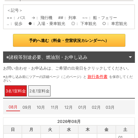
＜記号＞
==
バス
→
飛行機
##
列車
~~
船・フェリー
..
徒歩
●
入場・乗車観光
◎
下車観光
○
車窓観光
予約へ進む（料金・空室状況カレンダーへ）
※諸税等別途必要、燃油別・お申し込み
お問い合わせ・お申込みは、ご希望の出発日をクリックしてください。
旅行条件書
※お申し込み前にツアーの詳細ページ（このページ）と
を保存してくだ
さい。
3名1室料金
2名1室料金
08月
09月
10月
11月
12月
01月
02月
03月
2026年08月
日
月
火
水
木
金
土
01