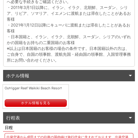
へ必要な手続きをご確認ください。
・2011年3月1日以降に、イラン、イラク、北朝鮮、スーダン、シリ
ア、リビア、ソマリア、イエメンに渡航または滞在したことがあるお
客様
・2021年1月12日以降にキューバに渡航または滞在したことがあるお
客様
・日本国籍と、イラン、イラク、北朝鮮、スーダン、シリアのいずれ
かの国籍をお持ちの二重国籍のお客様
※以上は日本国籍のお客様の場合の条件です。日本国籍以外の方は、
ご自身で、自国の領事館、渡航先国・経由国の領事館、入国管理事務
所にお問い合わせください。
ホテル情報
Outrigger Reef Waikiki Beach Resort
ホテル情報を見る
行程表
出発空港から成田までの往復の国内線は旅行代金に含まれております。出発空港