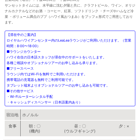
サンセットタイムには、水平線に沈む夕陽と共に、クラフトビール、ワイン、オリジ
ナルカクテルなどのお酒 ・コーヒー、紅茶、ソフトドリンク ・チーズやハムなど冷
菜 ・ボリューム満点のププ（ハワイ風おつまみ）をブッフェ形式でご用意しており
ます。
【滞在中のご案内】
ロイヤルハワイアンセンター内のLeaLeaラウンジがご利用いただけます。（営業
時間：8:00〜18:00）
■ラウンジカウンター
ハワイ在住の日本語スタッフが滞在中のサポートをいたします。
各種ご相談やオプショナルツアーのお申し込みも承ります。
■フリースペース
ラウンジ内ではWi-Fiを無料でご利用いただけます。
携帯電話の充電器も無料でご利用可能です。
タブレット端末よりオプショナルツアーのお申し込みも可能です。
■その他サービス
・Wi-Fiルーターレンタル手配
・キャッシュディスペンサー（日本語案内あり）
宿泊地
ホノルル
朝
〇
昼
〇
夕
×
(機内)
(ウルフギャング)