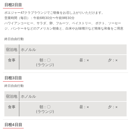
2日目
ボエジャー47クラブラウンジでご朝食をお召し上がりいただけます。
営業時間（毎日）：午前6時30分〜午前9時30分
ハワイアンコーヒー、サラダ、卵、フルーツ、ペイストリー、 ポテト、ソーセー
ジ、パンケーキなどのアメリカン朝食と、白米やお味噌汁など簡単な和食をご用意
終日自由行動
宿泊地
ホノルル
朝
〇
昼
×
夕
×
(ラウンジ)
3日目
終日自由行動
宿泊地
ホノルル
朝
〇
昼
×
夕
×
(ラウンジ)
4日目