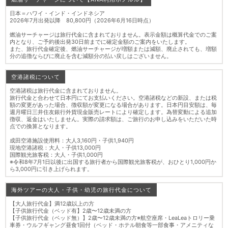
日本＝ハワイ・インド・インドネシア
2026年7月出発以降 80,800円（2026年6月16日時点）
燃油サーチャージは旅行代金に含まれておりません。表示金額は概算代金でのご案
内となり、ご予約後出発30日前までに確定金額のご案内をいたします。
また、旅行代金確定後、燃油サーチャージが増額または減額、廃止されても、増額
分の追徴ならびに廃止を含む減額分の払い戻しはございません。
空港諸税について
空港諸税は旅行代金に含まれておりません。
旅行代金と合わせて日本円にてお支払いください。空港諸税などの新設、または税
額の変更があった場合、徴収額が変更になる場合があります。日本円目安額は、毎
週月曜日三井住友銀行外貨現金販売レートにより確定します。為替変動による追加
徴収、返金はいたしません。実際の請求額は、ご旅行のお申し込みをいただいた時
点での換算となります。
成田空港施設使用料：大人3,160円・子供1,940円
現地空港諸税：大人・子供13,000円
国際観光旅客税：大人・子供1,000円
※令和8年7月1日以後に出国する旅行者から国際観光旅客税が、おひとり1,000円か
ら3,000円に引き上げられます。
海外ツアーの大人・子供・幼児の旅行代金について
【大人旅行代金】満12歳以上の方
【子供旅行代金（ベッド有】2歳〜12歳未満の方
【子供旅行代金（ベッド無）】2歳〜12歳未満の方※航空座席・LeaLeaトロリー乗
車券・ウルフギャング昼食1回付（ベッド・ホテル朝食等一部食事・アメニティな