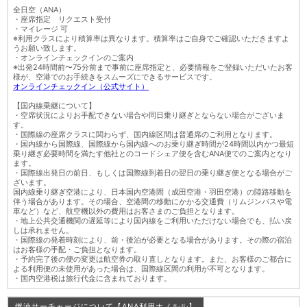
全日空（ANA）
・座席指定 リクエスト受付
・マイレージ 可
※利用クラスにより積算率は異なります。積算率はご自身でご確認いただきますよ
うお願い致します。
・オンラインチェックインのご案内
※出発24時間前〜75分前まで事前に座席指定と、必要情報をご登録いただいたお客
様が、空港でのお手続きをスムーズにできるサービスです。
オンラインチェックイン（公式サイト）
【国内線乗継について】
・空席状況によりお手配できない場合や同日乗り継ぎとならない場合がございま
す。
・国際線の座席クラスに関わらず、国内線区間は普通席のご利用となります。
・国内線から国際線、国際線から国内線へのお乗り継ぎ時間が24時間以内かつ最短
乗り継ぎ必要時間を満たす他社とのコードシェア便を含むANA便でのご案内となり
ます。
・国際線出発日の前日、もしくは国際線到着日の翌日の乗り継ぎ便となる場合がご
ざいます。
国内線乗り継ぎ空港により、日本国内空港間（成田空港・羽田空港）の陸路移動を
伴う場合があります。その場合、空港間の移動にかかる交通費（リムジンバスや電
車など）など、航空機以外の費用はお客さまのご負担となります。
・地上公共交通機関の遅延等により国内線をご利用いただけない場合でも、払い戻
しは承れません。
・国際線の発着時刻により、前・後泊が必要となる場合があります。その際の宿泊
はお客様の手配・ご負担となります。
・予約完了後の便の変更は航空券の取り直しとなります。また、お客様のご都合に
よる利用便の未使用があった場合は、国際線区間の利用が不可となります。
・国内空港税は旅行代金に含まれております。
燃油サーチャージについて【ANA利用ホノルル】