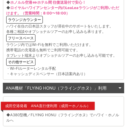
◆
ホノルル空港⇔ホテル間 往復送迎付で安心！
◆
ロイヤルハワイアンセンター内のLeaLeaラウンジがご利用いただ
けます。（営業時間：8:00〜18:00）
ラウンジカウンター
ハワイ在住の日本語スタッフが滞在中のサポートをいたします。
各種ご相談やオプショナルツアーのお申し込みも承ります。
フリースペース
ラウンジ内ではWi-Fiを無料でご利用いただけます。
携帯電話の充電器も無料でご利用可能です。
タブレット端末よりオプショナルツアーのお申し込みも可能です。
その他サービス
・Wi-Fiルーターレンタル手配
・キャッシュディスペンサー（日本語案内あり）
ANA機材「FLYING HONU（フライングホヌ）」利用
成田空港発着 ANA直行便利用（成田ーホノルル）
◆A380型機／FLYING HONU（フライングホヌ）でハワイ・ホノル
ルへ