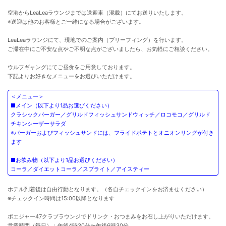
空港からLeaLeaラウンジまでは送迎車（混載）にてお送りいたします。
※送迎は他のお客様とご一緒になる場合がございます。
LeaLeaラウンジにて、現地でのご案内（ブリーフィング）を行います。
ご滞在中にご不安な点やご不明な点がございましたら、お気軽にご相談ください。
ウルフギャングにてご昼食をご用意しております。
下記よりお好きなメニューをお選びいただけます。
＜メニュー＞
■メイン（以下より1品お選びください）
クラシックバーガー／グリルドフィッシュサンドウィッチ／ロコモコ／グリルド
チキンシーザーサラダ
※バーガーおよびフィッシュサンドには、フライドポテトとオニオンリングが付き
ます
■お飲み物（以下より1品お選びください）
コーラ／ダイエットコーラ／スプライト／アイスティー
ホテル到着後は自由行動となります。（各自チェックインをお済ませください）
※チェックイン時間は15:00以降となります
ボエジャー47クラブラウンジでドリンク・おつまみをお召し上がりいただけます。
営業時間（毎日）：午後4時30分〜午後6時30分