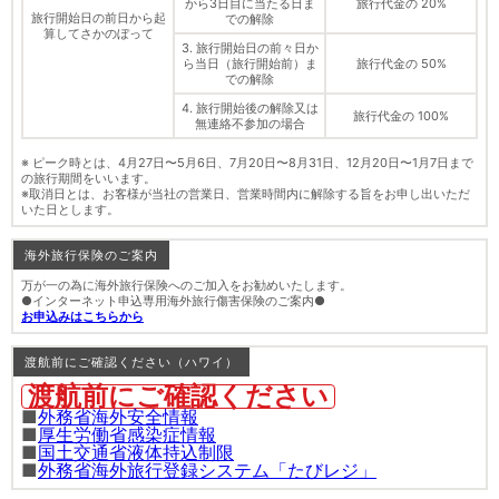
から3日目に当たる日ま
旅行代金の 20%
旅行開始日の前日から起
での解除
算してさかのぼって
3. 旅行開始日の前々日か
ら当日（旅行開始前）ま
旅行代金の 50%
での解除
4. 旅行開始後の解除又は
旅行代金の 100%
無連絡不参加の場合
※ ピーク時とは、4月27日〜5月6日、7月20日〜8月31日、12月20日〜1月7日まで
の旅行期間をいいます。
※取消日とは、お客様が当社の営業日、営業時間内に解除する旨をお申し出いただ
いた日とします。
海外旅行保険のご案内
万が一の為に海外旅行保険へのご加入をお勧めいたします。
●インターネット申込専用海外旅行傷害保険のご案内●
お申込みはこちらから
渡航前にご確認ください（ハワイ）
渡航前にご確認ください
■
外務省海外安全情報
■
厚生労働省感染症情報
■
国土交通省液体持込制限
■
外務省海外旅行登録システム「たびレジ」