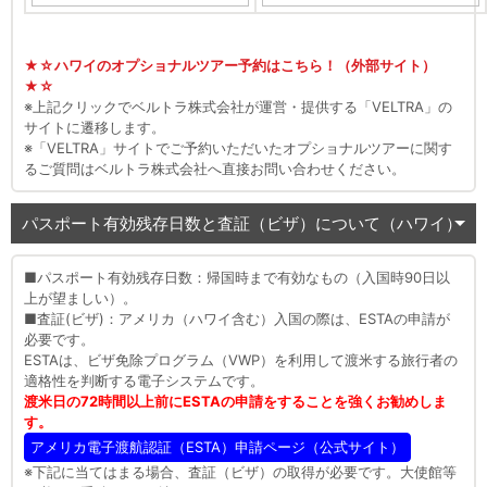
★☆ハワイのオプショナルツアー予約はこちら！（外部サイト）
★☆
※上記クリックでベルトラ株式会社が運営・提供する「VELTRA」の
サイトに遷移します。
※「VELTRA」サイトでご予約いただいたオプショナルツアーに関す
るご質問はベルトラ株式会社へ直接お問い合わせください。
パスポート有効残存日数と査証（ビザ）について（ハワイ）
■パスポート有効残存日数：帰国時まで有効なもの（入国時90日以
上が望ましい）。
■査証(ビザ)：アメリカ（ハワイ含む）入国の際は、ESTAの申請が
必要です。
ESTAは、ビザ免除プログラム（VWP）を利用して渡米する旅行者の
適格性を判断する電子システムです。
渡米日の72時間以上前にESTAの申請をすることを強くお勧めしま
す。
アメリカ電子渡航認証（ESTA）申請ページ（公式サイト）
※下記に当てはまる場合、査証（ビザ）の取得が必要です。大使館等