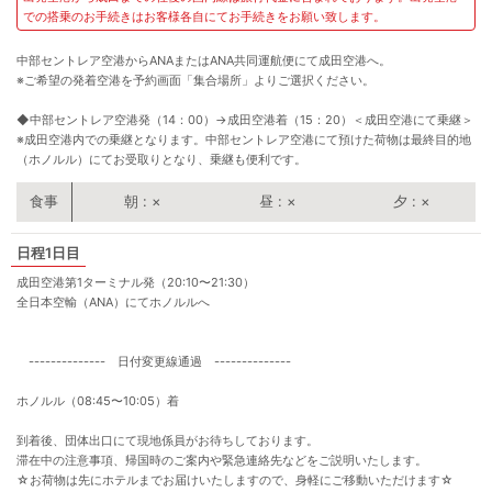
での搭乗のお手続きはお客様各自にてお手続きをお願い致します。
中部セントレア空港からANAまたはANA共同運航便にて成田空港へ。
※ご希望の発着空港を予約画面「集合場所」よりご選択ください。
◆中部セントレア空港発（14：00）
→
成田空港着（15：20）＜成田空港にて乗継＞
※成田空港内での乗継となります。中部セントレア空港にて預けた荷物は最終目的地
（ホノルル）にてお受取りとなり、乗継も便利です。
朝
×
昼
×
夕
×
1日目
成田空港第1ターミナル発（20:10〜21:30）
全日本空輸（ANA）にてホノルルへ
-------------- 日付変更線通過 --------------
ホノルル（08:45〜10:05）着
到着後、団体出口にて現地係員がお待ちしております。
滞在中の注意事項、帰国時のご案内や緊急連絡先などをご説明いたします。
☆お荷物は先にホテルまでお届けいたしますので、身軽にご移動いただけます☆