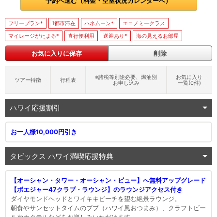
予約へ進む（料金・空室状況カレンダーへ）
フリープラン*
1都市滞在
ハネムーン*
エコノミークラス
マイレージがたまる*
直行便利用
送迎あり*
海の見えるお部屋
お気に入りに保存
削除
※諸税等別途必要、燃油別
お気に入り
ツアー特徴
行程表
お申し込み
一覧(
0
件)
ハワイ応援割引
お一人様10,000円引き
タビックス ハワイ満喫応援特典
【オーシャン・タワー・オーシャン・ビュー】へ無料アップグレード
【ボエジャー47クラブ・ラウンジ】のラウンジアクセス付き
ダイヤモンドヘッドとワイキキビーチを望む絶景ラウンジ。
朝食やサンセットタイムのププ（ハワイ風おつまみ）、クラフトビー