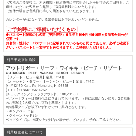
お客様のご要望後に、運送機関・宿泊施設に空席照会しお手配可否のご回答を、ご
連絡いただいた翌日から起算して3営業日以内にいたします。
（連休の場合は営業日に準じて回答させていただきます。）
カレンダーが×になっている出発日はお申込みいただけません。
ご予約時にご準備いただくもの
●パスポート記載のお名前（英語表記）●生年月日●性別●国籍※参加者全員分が
必要です。
お名前・性別が、パスポートに記載されているものと同じであるか、必ずご確認下
さい。パスポートと一文字でも異なりますと、ご搭乗いただけません。
利用予定宿泊施設
アウトリガー・リーフ・ワイキキ・ビーチ・リゾート
OUTRIGGER REEF WAIKIKI BEACH RESORT
【リゾート・ビュー定員】定員：1?4名
【オーシャン・タワー・オーシャン・ビュー】定員：1?4名
[住所]2169 Kalia Rd, Honolulu, HI 96815
[ＴＥＬ]+1 866-956-4262
[チェックイン／チェックアウト]15：00／11:00
※リゾートフィーは旅行代金に含まれております。（特に記載がない限り、2名様用
のお部屋を2名様でのご宿泊を基準とします）。
※お部屋タイプは以下いずれかでのご案内となります。
・キングベッド1台
・クイーンベッド2台
ベッドタイプはご指定いただけない場合がございます。予めご了承ください。
利用航空会社について