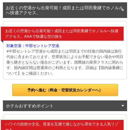
お近くの空港から出発可能！成田または羽田乗継でホノルル
へ快適アクセス。
お近くの空港から出発可能！成田または羽田乗継でホノルルへ快適
アクセス。ANAで快適な空の旅を
対象空港：中部セントレア空港
※中部セントレア空港から成田または羽田までの往復の国内線は旅行
代金に含まれております。空席状況によりお手配できない場合や同日
乗り継ぎとならない場合がございます。国際線の座席クラスに関わら
ず、国内線区間は普通席のご利用となります。詳細は【国内線乗継に
ついて】をご確認ください。
予約へ進む（料金・空室状況カレンダーへ）
ホテルおすすめポイント
ハワイの自然や文化、音楽を五感で感じながら滞在できる人気リゾ
ート