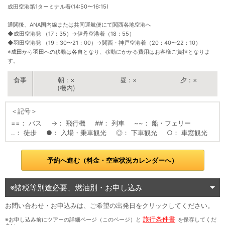
成田空港第1ターミナル着(14:50〜16:15)
通関後、ANA国内線または共同運航便にて関西各地空港へ
◆成田空港発 （17：35）
→
伊丹空港着（18：55）
◆羽田空港発 （19：30〜21：00）
→
関西・神戸空港着（20：40〜22：10）
※成田から羽田への移動は各自となり、移動にかかる費用はお客様ご負担となりま
す。
朝
×
昼
×
夕
×
(機内)
＜記号＞
==
バス
→
飛行機
##
列車
~~
船・フェリー
..
徒歩
●
入場・乗車観光
◎
下車観光
○
車窓観光
予約へ進む（料金・空室状況カレンダーへ）
※諸税等別途必要、燃油別・お申し込み
お問い合わせ・お申込みは、ご希望の出発日をクリックしてください。
旅行条件書
※お申し込み前にツアーの詳細ページ（このページ）と
を保存してくだ