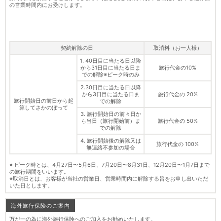
の営業時間内にお受けします。
契約解除の日
取消料（お一人様）
1. 40日目に当たる日以降
から31日目に当たる日ま
旅行代金の10%
での解除※ピーク時のみ
2.30日目に当たる日以降
から3日目に当たる日ま
旅行代金の 20%
旅行開始日の前日から起
での解除
算してさかのぼって
3. 旅行開始日の前々日か
ら当日（旅行開始前）ま
旅行代金の 50%
での解除
4. 旅行開始後の解除又は
旅行代金の 100%
無連絡不参加の場合
※ ピーク時とは、4月27日〜5月6日、7月20日〜8月31日、12月20日〜1月7日まで
の旅行期間をいいます。
※取消日とは、お客様が当社の営業日、営業時間内に解除する旨をお申し出いただ
いた日とします。
海外旅行保険のご案内
万が一の為に海外旅行保険へのご加入をお勧めいたします。