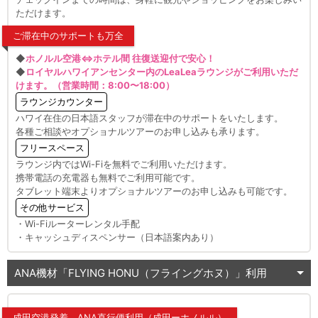
ただけます。
ご滞在中のサポートも万全
◆
ホノルル空港⇔ホテル間 往復送迎付で安心！
◆
ロイヤルハワイアンセンター内のLeaLeaラウンジがご利用いただ
けます。（営業時間：8:00〜18:00）
ラウンジカウンター
ハワイ在住の日本語スタッフが滞在中のサポートをいたします。
各種ご相談やオプショナルツアーのお申し込みも承ります。
フリースペース
ラウンジ内ではWi-Fiを無料でご利用いただけます。
携帯電話の充電器も無料でご利用可能です。
タブレット端末よりオプショナルツアーのお申し込みも可能です。
その他サービス
・Wi-Fiルーターレンタル手配
・キャッシュディスペンサー（日本語案内あり）
ANA機材「FLYING HONU（フライングホヌ）」利用
成田空港発着 ANA直行便利用（成田ーホノルル）