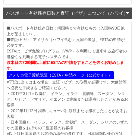
パスポート有効残存日数と査証（ビザ）について（ハワイ）
■パスポート有効残存日数：帰国時まで有効なもの（入国時90日以
上が望ましい）。
■査証(ビザ)：アメリカ（ハワイ含む）入国の際は、ESTAの申請が
必要です。
ESTAは、ビザ免除プログラム（VWP）を利用して渡米する旅行者の
適格性を判断する電子システムです。
渡米日の72時間以上前にESTAの申請をすることを強くお勧めしま
す。
アメリカ電子渡航認証（ESTA）申請ページ（公式サイト）
※下記に当てはまる場合、査証（ビザ）の取得が必要です。大使館等
へ必要な手続きをご確認ください。
・2011年3月1日以降に、イラン、イラク、北朝鮮、スーダン、シリ
ア、リビア、ソマリア、イエメンに渡航または滞在したことがあるお
客様
・2021年1月12日以降にキューバに渡航または滞在したことがあるお
客様
・日本国籍と、イラン、イラク、北朝鮮、スーダン、シリアのいずれ
かの国籍をお持ちの二重国籍のお客様
※以上は日本国籍のお客様の場合の条件です。日本国籍以外の方は、