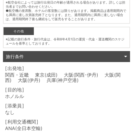
※航空会社によっては旅行出発日の年齢が適用される場合があります。詳しくは担
当者までお問い合わせください。
●航空機の座席数、ホテルの客室数には限りがあります。掲載商品は適用期間内で
も満席に達し次第販売終了となります。また、適用期間内に満席に達しない場合
は、適用期間終了後も継続をして販売をすることがあります。
その他
※記載の旅行条件・旅行代金は、令和8年4月1日の運賃・代金・運送機関のスケジ
ュールを基準としております。
旅行条件
出発地
関西・近畿 東京(成田) 大阪(関西･伊丹) 大阪(関
西) 大阪(伊丹) 兵庫(神戸空港)
目的地
ホノルル
添乗員
なし
利用交通機関
ANA(全日本空輸)