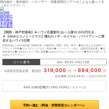
国内旅行・海外旅行・バスツアー・添乗員同行ツアーのことなら旅っくす
（タビックス）へ
HOME
国内旅行
海外旅行
支店情報
会社案内
【関西・神戸空港発】★ハワイ応援割引/お一人様10,000円引き
★【ANAエコノミークラス】憧れの＜ザ・ロイヤル・ハワイアン＞に滞
在するハワイ5日間
関西各地からANA国内線で乗継可能！対象空港＜関西・伊丹・神戸＞◆海が見えるお部屋アッ
プグレード特典◆ウルフギャングでのご昼食付◆リゾートフィー込み（諸税等別途必要）◆往
復送迎付き◆LeaLeaトロリー乗り放題◆LeaLeaラウンジで滞在サポート◆滞在中の過ごし方
自由なフリープラン
コース番号
NH-3N35-HNLY5B
319,000
894,000
※諸税等別途必要、燃油別
円
円
設定期間
2026/08/01
2027/03/31
ANA A380型機(FLYING HONU／イメージ)
予約へ進む（料金・空室状況カレンダーへ）