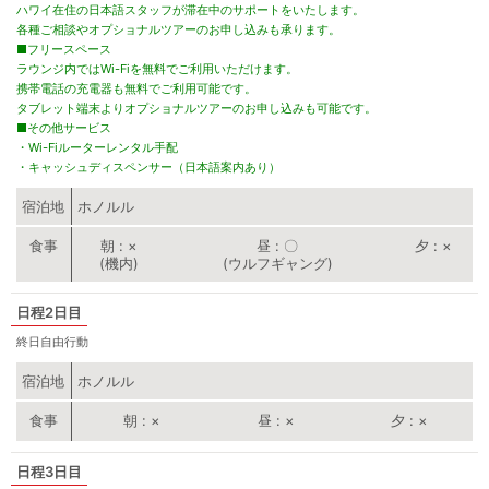
ハワイ在住の日本語スタッフが滞在中のサポートをいたします。
各種ご相談やオプショナルツアーのお申し込みも承ります。
■フリースペース
ラウンジ内ではWi-Fiを無料でご利用いただけます。
携帯電話の充電器も無料でご利用可能です。
タブレット端末よりオプショナルツアーのお申し込みも可能です。
■その他サービス
・Wi-Fiルーターレンタル手配
・キャッシュディスペンサー（日本語案内あり）
宿泊地
ホノルル
朝
×
昼
〇
夕
×
(機内)
(ウルフギャング)
2日目
終日自由行動
宿泊地
ホノルル
朝
×
昼
×
夕
×
3日目