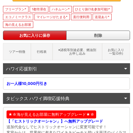
フリープラン*
1都市滞在
ハネムーン*
ひとり旅(1名参加可能)*
エコノミークラス
マイレージがたまる*
直行便利用
送迎あり*
海の見えるお部屋
お気に入りに保存
削除
※諸税等別途必要、燃油別
お気に入り
ツアー特徴
行程表
お申し込み
一覧(
0
件)
ハワイ応援割引
お一人様10,000円引き
タビックス ハワイ満喫応援特典
★☆海が見えるお部屋に無料アップグレード★☆
【「ヒストリックオーシャン」】へ無料アップグレード
追加代金なしでヒストリックオーシャンに変更可能です！
客室からは、世界的に有名なワイキキビーチと碧い太平洋のパノラマ