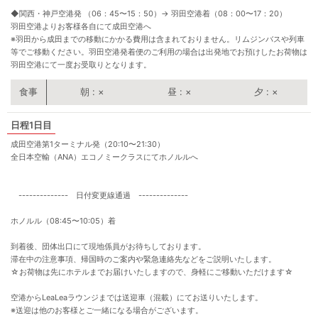
◆関西・神戸空港発 （06：45〜15：50）
→
羽田空港着（08：00〜17：20）
羽田空港よりお客様各自にて成田空港へ
※羽田から成田までの移動にかかる費用は含まれておりません。リムジンバスや列車
等でご移動ください。羽田空港発着便のご利用の場合は出発地でお預けしたお荷物は
羽田空港にて一度お受取りとなります。
朝
×
昼
×
夕
×
1日目
成田空港第1ターミナル発（20:10〜21:30）
全日本空輸（ANA）エコノミークラスにてホノルルへ
-------------- 日付変更線通過 --------------
ホノルル（08:45〜10:05）着
到着後、団体出口にて現地係員がお待ちしております。
滞在中の注意事項、帰国時のご案内や緊急連絡先などをご説明いたします。
☆お荷物は先にホテルまでお届けいたしますので、身軽にご移動いただけます☆
空港からLeaLeaラウンジまでは送迎車（混載）にてお送りいたします。
※送迎は他のお客様とご一緒になる場合がございます。