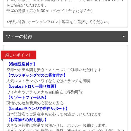
をご堪能いただけます。
部屋の特徴：広さ約30㎡（ベッド１台または２台）
※予約の際にオーシャンフロント客室をご選択してください。
ツアーの特徴
嬉しいポイント
【往復送迎付き】
空港〜ホテル間も安心・スムーズにご移動いただけます
【ウルフギャングでのご昼食付き】
人気レストランでハワイならではのランチを満喫
【LeaLeaトロリー乗り放題】
ワイキキやアラモアナも自由自在に移動可能
【リゾートフィー込み】
現地での追加費用の心配なく安心
【LeaLeaラウンジで滞在サポート】
日本語対応でご滞在中も安心してお過ごしいただけます
【お荷物の心配も無し】
大きなお荷物は空港でお預かりし、ホテルへお届けします。
チェックインまでの時間は、身軽に観光やショッピングをお楽しみい