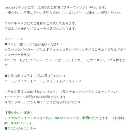
LeaLeaラウンジにて、現地でのご案内（ブリーフィング）を行います。
ご滞在中にご不安な点やご不明な点がございましたら、お気軽にご相談ください。
ウルフギャングにてご昼食をご用意しております。
下記よりお好きなメニューをお選びいただけます。
＜メニュー＞
■メイン（以下より1品お選びください）
クラシックバーガー／グリルドフィッシュサンドウィッチ／ロコモコ／グリルドチキ
ンシーザーサラダ
※バーガーおよびフィッシュサンドには、フライドポテトとオニオンリングが付きま
す
■お飲み物（以下より1品お選びください）
コーラ／ダイエットコーラ／スプライト／アイスティー
ホテル到着後は自由行動となります。（各自チェックインをお済ませください）
※チェックイン時間は15:00以降となります
☆ウルフギャングからホテルまでは徒歩約5分です☆
【滞在中のご案内】
ロイヤルハワイアンセンター内のLeaLeaラウンジがご利用いただけます。（営業時
間：8:00〜18:00）
■ラウンジカウンター