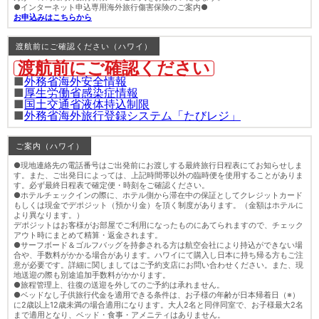
●インターネット申込専用海外旅行傷害保険のご案内●
お申込みはこちらから
渡航前にご確認ください（ハワイ）
渡航前にご確認ください
■
外務省海外安全情報
■
厚生労働省感染症情報
■
国土交通省液体持込制限
■
外務省海外旅行登録システム「たびレジ」
ご案内（ハワイ）
●現地連絡先の電話番号はご出発前にお渡しする最終旅行日程表にてお知らせしま
す。また、ご出発日によっては、上記時間帯以外の臨時便を使用することがありま
す。必ず最終日程表で確定便・時刻をご確認ください。
●ホテルチェックインの際に、ホテル側から滞在中の保証としてクレジットカード
もしくは現金でデポジット（預かり金）を頂く制度があります。（金額はホテルに
より異なります。）
デポジットはお客様がお部屋でご利用になったものにあてられますので、チェック
アウト時にまとめて精算・返金されます。
●サーフボード＆ゴルフバッグを持参される方は航空会社により持込ができない場
合や、手数料がかかる場合があります。ハワイにて購入し日本に持ち帰る方もご注
意が必要です。詳細に関しましてはご予約支店にお問い合わせください。また、現
地送迎の際も別途追加手数料がかかります。
●旅程管理上、往復の送迎を外してのご予約は承れません。
●ベッドなし子供旅行代金を適用できる条件は、お子様の年齢が日本帰着日（※）
に2歳以上12歳未満の場合適用になります。大人2名と同伴同室で、お子様最大2名
まで適用となり、ベッド・食事・アメニティはありません。