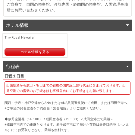
ご自身で、自国の領事館、渡航先国・経由国の領事館、入国管理事務
所にお問い合わせください。
ホテル情報
The Royal Hawaiian
ホテル情報を見る
行程表
１日目
出発空港から成田・羽田までの往復の国内線は旅行代金に含まれております。出
発空港での搭乗のお手続きはお客様各自にてお手続きをお願い致します。
関西・伊丹・神戸空港からANAまたはANA共同運航便にて成田、または羽田空港へ。
※ご希望の発着空港を予約画面「集合場所」よりご選択ください。
◆伊丹空港発（14：00）
→
成田空港着（15：30）＜成田空港にて乗継＞
※成田空港内での乗継となります。新千歳空港にて預けた荷物は最終目的地（ホノル
ル）にてお受取りとなり、乗継も便利です。