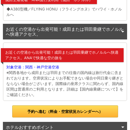
◆A380型機／FLYING HONU（フライングホヌ）でハワイ・ホノル
ルへ
お近くの空港から出発可能！成田または羽田乗継でホノルル
へ快適アクセス。
お近くの空港から出発可能！成田または羽田乗継でホノルルへ快適
アクセス。ANAで快適な空の旅を
対象空港：関西・神戸空港空港
※関西各地から成田または羽田までの往復の国内線は旅行代金に含ま
れております。空席状況によりお手配できない場合や同日乗り継ぎと
ならない場合がございます。国際線の座席クラスに関わらず、国内線
区間は普通席のご利用となります。詳細は【国内線乗継について】を
ご確認ください。
予約へ進む（料金・空室状況カレンダーへ）
ホテルおすすめポイント