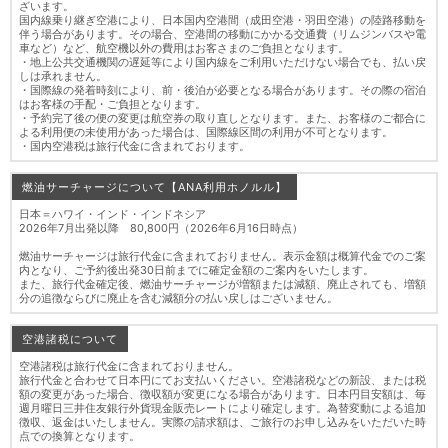
ざいます。
国内線乗り継ぎ空港により、日本国内空港間（成田空港・羽田空港）の陸路移動を
伴う場合があります。その場合、空港間の移動にかかる交通費（リムジンバスや電
車など）など、航空機以外の費用はお客さまのご負担となります。
・地上公共交通機関の遅延等により国内線をご利用いただけない場合でも、払い戻
しは承れません。
・国際線の発着時刻により、前・後泊が必要となる場合があります。その際の宿泊
はお客様の手配・ご負担となります。
・予約完了後の便の変更は航空券の取り直しとなります。また、お客様のご都合に
よる利用便の未使用があった場合は、国際線区間の利用が不可となります。
・国内空港税は旅行代金に含まれております。
燃油サーチャージについて【ANA利用ホノルル】
日本＝ハワイ・インド・インドネシア
2026年7月出発以降 80,800円（2026年6月16日時点）
燃油サーチャージは旅行代金に含まれておりません。表示金額は概算代金でのご案
内となり、ご予約後出発30日前までに確定金額のご案内をいたします。
また、旅行代金確定後、燃油サーチャージが増額または減額、廃止されても、増額
分の追徴ならびに廃止を含む減額分の払い戻しはございません。
空港諸税について
空港諸税は旅行代金に含まれておりません。
旅行代金と合わせて日本円にてお支払いください。空港諸税などの新設、または税
額の変更があった場合、徴収額が変更になる場合があります。日本円目安額は、毎
週月曜日三井住友銀行外貨現金販売レートにより確定します。為替変動による追加
徴収、返金はいたしません。実際の請求額は、ご旅行のお申し込みをいただいた時
点での換算となります。