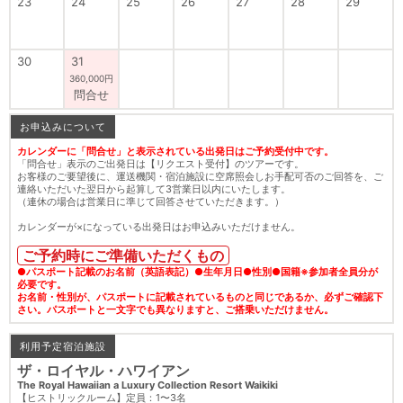
23
24
25
26
27
28
29
30
31
360,000円
問合せ
お申込みについて
カレンダーに「問合せ」と表示されている出発日はご予約受付中です。
「問合せ」表示のご出発日は【リクエスト受付】のツアーです。
お客様のご要望後に、運送機関・宿泊施設に空席照会しお手配可否のご回答を、ご
連絡いただいた翌日から起算して3営業日以内にいたします。
（連休の場合は営業日に準じて回答させていただきます。）
カレンダーが×になっている出発日はお申込みいただけません。
ご予約時にご準備いただくもの
●パスポート記載のお名前（英語表記）●生年月日●性別●国籍※参加者全員分が
必要です。
お名前・性別が、パスポートに記載されているものと同じであるか、必ずご確認下
さい。パスポートと一文字でも異なりますと、ご搭乗いただけません。
利用予定宿泊施設
ザ・ロイヤル・ハワイアン
The Royal Hawaiian a Luxury Collection Resort Waikiki
【ヒストリックルーム】定員：1〜3名