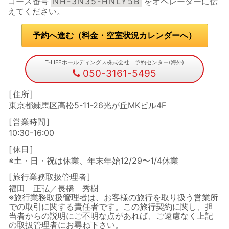
コース番号
NH-3N35-HNLY5B
をオペレーターに伝
えてください。
予約へ進む（料金・空室状況カレンダーへ）
T-LIFEホールディングス株式会社 予約センター(海外)
050-3161-5495
住所
東京都練馬区高松5-11-26光が丘MKビル4F
営業時間
10:30-16:00
休日
※土・日・祝は休業、年末年始12/29〜1/4休業
旅行業務取扱管理者
福田 正弘／長橋 秀樹
※旅行業務取扱管理者は、お客様の旅行を取り扱う営業所
での取引に関する責任者です。この旅行契約に関し、担
当者からの説明にご不明な点があれば、ご遠慮なく上記
の取扱管理者にお尋ね下さい。