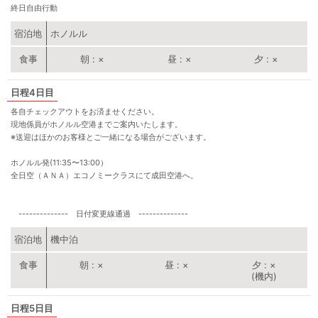
終日自由行動
宿泊地
ホノルル
朝
×
昼
×
夕
×
4日目
各自チェックアウトをお済ませください。
現地係員がホノルル空港までご案内いたします。
※送迎はほかのお客様とご一緒になる場合がございます。
ホノルル発(11:35〜13:00）
全日空（ＡＮＡ）エコノミークラスにて成田空港へ。
-------------- 日付変更線通過 --------------
宿泊地
機中泊
朝
×
昼
×
夕
×
(機内)
5日目