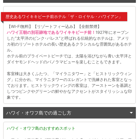
歴史あるワイキキビーチ前ホテル「ザ・ロイヤル・ハワイアン」
【WI-FI無料】【リゾートフィー込み】【全館禁煙】
ハワイ王朝の別荘跡地であるワイキキビーチ前！
1927年にオープン
した”太平洋のピンク･パレス”と呼ばれる伝統的なホテルは、アメリ
カ初のリゾートホテルの長い歴史あるクラシカルな雰囲気があるホテ
ル。
ホテル前のプライベートビーチでは、太陽を浴びながら青い太平洋と
ダイヤモンドヘッドのパノラマビューを楽しむこともできます。
客室棟は大きくふたつ、「マイラニタワー」と「ヒストリックウィン
グ」に分かれ、マイラニタワーのエレガントで洗練された客室となっ
ております。ヒストリックウィングの客室は、アーストーンを基調と
しつつピンクやグリーンの鮮やかなアクセントがスタイリッシュな印
象です。
ハワイ・オワフ島での過ごし方
ハワイ・オワフ島のおすすめスポット