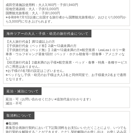
成田空港施設使用料：大人3,160円・子供1,940円
現地空港諸税：大人・子供13,000円
国際観光旅客税：大人・子供1,000円
※令和8年7月1日以後に出国する旅行者から国際観光旅客税が、おひとり1,000円か
ら3,000円に引き上げられます。
海外ツアーの大人・子供・幼児の旅行代金について
【大人旅行代金】満12歳以上の方
【子供旅行代金（ベッド有】2歳〜12歳未満の方
【子供旅行代金（ベッド無）】2歳〜12歳未満の方※航空座席・LeaLeaトロリー乗
車券・ウルフギャング昼食1回付（ベッド・ホテル朝食等一部食事・アメニティな
し）
【幼児旅行代金】2歳未満のお子様※航空座席・ベッド・食事・特典・各種サービス
のご用意はありません。
※お子様の1名1室の設定はございません。
※ベッドなし子供・幼児のお子様は大人2名と同伴同室で、お子様最大2名まで適用
となります。
延泊・減泊について
延泊・可（お問い合わせください※追加代金がかかります）
減泊・不可
取消料について
●取消料
募集型企画旅行契約において下記取消料をお支払いいただくことにより、いつでも
旅行契約を解除することができます。ただし契約解除のお申し出は、お申し込み店