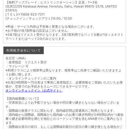
【無料アップグレード：ヒストリックオーシャン】定員：1〜3名
[住所]2259 Kalakaua Avenue, Honolulu, Oahu, Hawaii 96815-2578, UNITED
STATES
[ＴＥＬ](+1)808-923-7311
[チェックイン／チェックアウト]15:00／12:00
※料金・サービス内容は予告無く変更となる場合がございます。
※お子様の1名1室料金の設定はございません。
※3名1室はリクエスト受付となります。3名1室利用でもベッド台数が1台＋エキスト
ラベッドまたはベッド2台のみとなります。
利用航空会社について
全日空（ANA）
・座席指定 リクエスト受付
・マイレージ 可
※利用クラスにより積算率は異なります。積算率はご自身でご確認いただきますよ
うお願い致します。
・オンラインチェックインのご案内
※出発24時間前〜75分前まで事前に座席指定と、必要情報をご登録いただいたお客
様が、空港でのお手続きをスムーズにできるサービスです。
オンラインチェックイン（公式サイト）
【国内線乗継について】
・空席状況によりお手配できない場合や同日乗り継ぎとならない場合がございま
す。
・国際線の座席クラスに関わらず、国内線区間は普通席のご利用となります。
・国内線から国際線、国際線から国内線へのお乗り継ぎ時間が24時間以内かつ最短
乗り継ぎ必要時間を満たす他社とのコードシェア便を含むANA便でのご案内となり
ます。
・国際線出発日の前日、もしくは国際線到着日の翌日の乗り継ぎ便となる場合がご