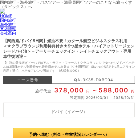
国内旅行・海外旅行・バスツアー・添乗員同行ツアーのことなら旅っくす
（タビックス）へ
HOME
国内旅行
海外旅行
支店情報
会社案内
【関西発/ドバイ5日間】燃油不要！カタール航空ビジネスクラス利用
＜★クラブラウンジ利用特典付き★5つ星ホテル・ハイアットリージェン
シードバイ泊＞＝アーリーチェックイン・レイトチェックアウト・専用
車往復送迎＝
【往路の乗り継ぎドーハではアル・サファ・ファーストクラスラウンジでゆったり♪ドバイホテ
ルは2日目ホテル到着時から最終日ホテル出発までご利用可能】Skytrax社認定5つ星エアライン
利用！延泊・ホテルアレンジ可能です！1名様参加OK！
コース番号
QA-3K35-DXBC04
378,000
588,000
旅行代金
円
円
設定期間
2026/03/01
2026/10/31
ドバイ（イメージ）
予約へ進む（料金・空室状況カレンダーへ）