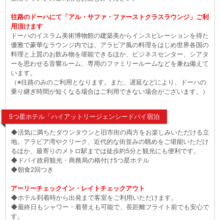
往路のドーハにて「アル・サファ・ファーストクラスラウンジ」ご利
用頂けます
ドーハのイスラム美術博物館の建築美からインスピレーションを得た
優雅で豪華なラウンジ内では、アラビア風の料理をはじめ世界各国の
料理と上質のお飲み物を堪能できるほか、ビジネスセンター、シアタ
ーを思わせる音響ルーム、専用のファミリールームなどを兼ね備えて
います。
（※往路のみのご利用となります。また、遅延などにより、ドーハの
乗り継ぎ時間が短くなる場合はご利用できない場合がございます。）
5つ星ホテル「ハイアットリージェンシードバイ宿泊
◆活気に満ちたダウンタウンと旧市街の両方をお楽しみいただける立
地。アラビア湾やクリーク、近代的な街並みの眺めをご堪能いただけ
るほか、最寄りのメトロ駅までは徒歩約5分と観光にも便利です。
◆ドバイ政府観光・商務局の格付け5つ星ホテル
◆朝食2回つき
アーリーチェックイン・レイトチェックアウト
◆ホテル到着時から出発まで客室をご利用いただけます。
◆最終日もシャワー・着替えも可能で、長距離フライト前でも安心で
す。