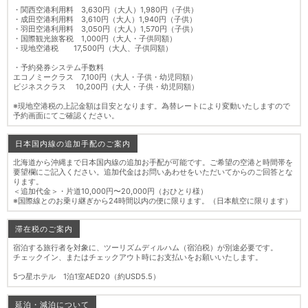
・関西空港利用料 3,630円（大人）1,980円（子供）
・成田空港利用料 3,610円（大人）1,940円（子供）
・羽田空港利用料 3,050円（大人）1,570円（子供）
・国際観光旅客税 1,000円（大人・子供同額）
・現地空港税 17,500円（大人、子供同額）
・予約発券システム手数料
エコノミークラス 7,100円（大人・子供・幼児同額）
ビジネスクラス 10,200円（大人・子供・幼児同額）
※現地空港税の上記金額は目安となります。為替レートにより変動いたしますので
予約画面にてご確認ください。
日本国内線の追加手配のご案内
北海道から沖縄まで日本国内線の追加お手配が可能です。ご希望の空港と時間帯を
要望欄にご記入ください。追加代金はお問いあわせをいただいてからのご回答とな
ります。
＜追加代金＞・片道10,000円〜20,000円（おひとり様）
※国際線とのお乗り継ぎから24時間以内の便に限ります。（日本航空に限ります）
滞在税のご案内
宿泊する旅行者を対象に、ツーリズムディルハム（宿泊税）が別途必要です。
チェックイン、またはチェックアウト時にお支払いをお願いいたします。
5つ星ホテル 1泊1室AED20（約USD5.5）
延泊・減泊について