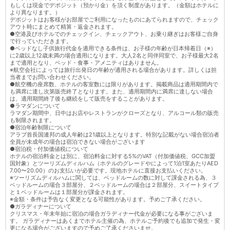
もしくは現金でデポジット（預かり金）を頂く制度があります。（金額はホテルに
より異なります。）
デポジットはお客様がお部屋でご利用になったものにあてられますので、チェック
アウト時にまとめて精算・返金されます。
●空港及びホテルでのチェックイン、チェックアウト、お乗り継ぎはお客様ご自身
で行っていただきます。
●ベッドなし子供旅行代金を適用できる条件は、お子様の年齢が日本帰着日（※）
に2歳以上12歳未満の場合適用になります。大人2名と同伴同室で、お子様最大2名
まで適用となり、ベッド・食事・アメニティはありません。
※航空会社によっては旅行出発日の年齢が適用される場合があります。詳しくは担
当者までお問い合わせください。
●航空機の座席数、ホテルの客室数には限りがあります。掲載商品は適用期間内で
も満席に達し次第販売終了となります。また、適用期間内に満席に達しない場合
は、適用期間終了後も継続をして販売をすることがあります。
●ラマダンについて
ラマダン期間中、日中はお店やレストランがクローズとなり、アルコール類の販売
も制限されます。
●宿泊年齢制限について
アラブ首長国連邦の成人年齢は21歳以上となります。特別な記載がない場合宿泊者
全員が未成年の場合は宿泊できない場合がございます
●宿泊税・付加価値税について
ホテルの宿泊料金とは別に、宿泊料金に対する5%のVAT（付加価値税、GCC加盟
国対象）とツーリズムディルハム（ホテルのグレードやによって1泊1室あたりAED
7.00〜20.00）のお支払いが必要です。現地ホテルに直接お支払いください。
※ツーリズムディルハムに関しては、ベッドルームの数に対して課金される為、３
ベッドルームの場合３部屋分、２ベッドルームの場合は２部屋分、スイートタイプ
と１ベッドルームは１部屋分が課金されます。
※金額・条件は予告なく変更となる可能性があります。予めご了承ください。
●ガラディナーについて
クリスマス・年末年始に宿泊の場合ガラディナー代金が必要になる事がございま
す。 ガラディナーはあくまでホテル主催の為、ホテルご予約後でも追加で発生・変
更になる場合がございますので予めご了承くださいませ。