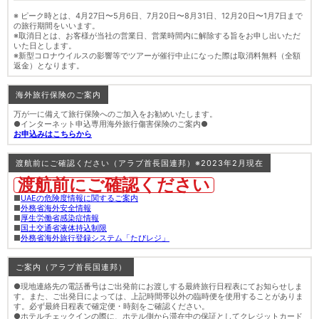
※ ピーク時とは、4月27日〜5月6日、7月20日〜8月31日、12月20日〜1月7日まで
の旅行期間をいいます。
※取消日とは、お客様が当社の営業日、営業時間内に解除する旨をお申し出いただ
いた日とします。
※新型コロナウイルスの影響等でツアーが催行中止になった際は取消料無料（全額
返金）となります。
海外旅行保険のご案内
万が一に備えて旅行保険へのご加入をお勧めいたします。
●インターネット申込専用海外旅行傷害保険のご案内●
お申込みはこちらから
渡航前にご確認ください（アラブ首長国連邦）※2023年2月現在
渡航前にご確認ください
■
UAEの危険度情報に関するご案内
■
外務省海外安全情報
■
厚生労働省感染症情報
■
国土交通省液体持込制限
■
外務省海外旅行登録システム「たびレジ」
ご案内（アラブ首長国連邦）
●現地連絡先の電話番号はご出発前にお渡しする最終旅行日程表にてお知らせしま
す。また、ご出発日によっては、上記時間帯以外の臨時便を使用することがありま
す。必ず最終日程表で確定便・時刻をご確認ください。
●ホテルチェックインの際に、ホテル側から滞在中の保証としてクレジットカード