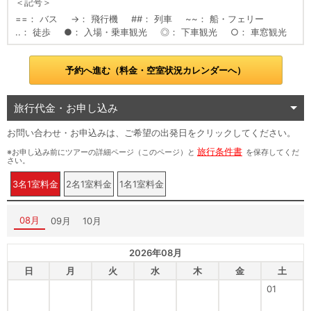
＜記号＞
==
バス
→
飛行機
##
列車
~~
船・フェリー
..
徒歩
●
入場・乗車観光
◎
下車観光
○
車窓観光
予約へ進む（料金・空室状況カレンダーへ）
旅行代金・お申し込み
お問い合わせ・お申込みは、ご希望の出発日をクリックしてください。
旅行条件書
※お申し込み前にツアーの詳細ページ（このページ）と
を保存してくだ
さい。
3名1室料金
2名1室料金
1名1室料金
08月
09月
10月
2026年08月
日
月
火
水
木
金
土
01