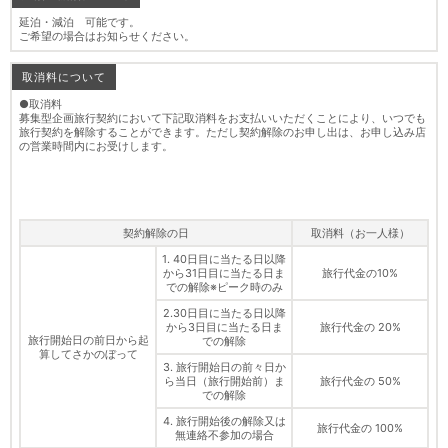
延泊・減泊 可能です。
ご希望の場合はお知らせください。
取消料について
●取消料
募集型企画旅行契約において下記取消料をお支払いいただくことにより、いつでも
旅行契約を解除することができます。ただし契約解除のお申し出は、お申し込み店
の営業時間内にお受けします。
契約解除の日
取消料（お一人様）
1. 40日目に当たる日以降
から31日目に当たる日ま
旅行代金の10%
での解除※ピーク時のみ
2.30日目に当たる日以降
から3日目に当たる日ま
旅行代金の 20%
旅行開始日の前日から起
での解除
算してさかのぼって
3. 旅行開始日の前々日か
ら当日（旅行開始前）ま
旅行代金の 50%
での解除
4. 旅行開始後の解除又は
旅行代金の 100%
無連絡不参加の場合