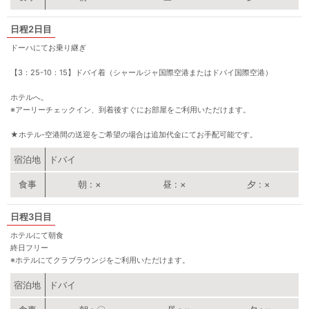
2日目
ドーハにてお乗り継ぎ
【3：25-10：15】ドバイ着（シャールジャ国際空港またはドバイ国際空港）
ホテルへ。
※アーリーチェックイン、到着後すぐにお部屋をご利用いただけます。
★ホテル-空港間の送迎をご希望の場合は追加代金にてお手配可能です。
宿泊地
ドバイ
朝
×
昼
×
夕
×
3日目
ホテルにて朝食
終日フリー
※ホテルにてクラブラウンジをご利用いただけます。
宿泊地
ドバイ