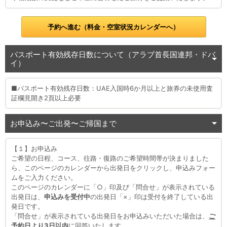
予約へ進む（料金・空室状況カレンダーへ）
パスポート有効残存日数について（アラブ首長国連邦・ドバ
イ）
■パスポート有効残存日数：UAE入国時6か月以上と旅券の未使用査
証欄見開き2頁以上必要
お申込み〜ご出発〜ご帰国まで
【１】お申込み
ご希望の日程、コース、往路・復路のご希望時間帯が決まりました
ら、このページのカレンダーから出発日をクリックし、申込みフォー
ムをご入力ください。
このページのカレンダーに「○」印及び「問合せ」が表示されている
出発日は、
申込みを受付中
の出発日「×」印は受付を終了している出
発日です。
「問合せ」が表示されている出発日をお申込みいただいた場合は、
ご
予約日より3日以内
に回答いたします。