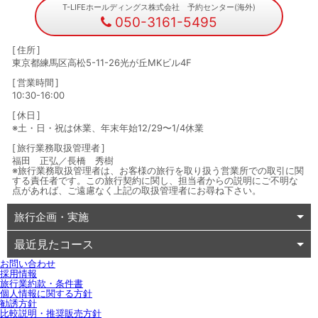
T-LIFEホールディングス株式会社 予約センター(海外)
050-3161-5495
住所
東京都練馬区高松5-11-26光が丘MKビル4F
営業時間
10:30-16:00
休日
※土・日・祝は休業、年末年始12/29〜1/4休業
旅行業務取扱管理者
福田 正弘／長橋 秀樹
※旅行業務取扱管理者は、お客様の旅行を取り扱う営業所での取引に関
する責任者です。この旅行契約に関し、担当者からの説明にご不明な
点があれば、ご遠慮なく上記の取扱管理者にお尋ね下さい。
旅行企画・実施
最近見たコース
お問い合わせ
採用情報
旅行業約款・条件書
個人情報に関する方針
勧誘方針
比較説明・推奨販売方針