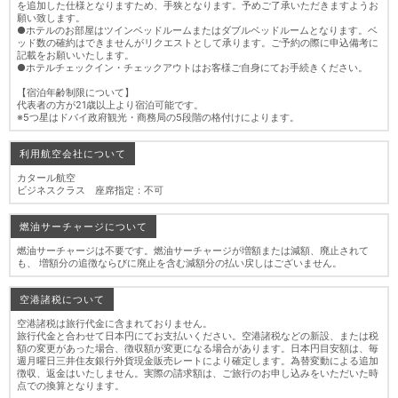
を追加した仕様となりますため、手狭となります。予めご了承いただきますようお
願い致します。
●ホテルのお部屋はツインベッドルームまたはダブルベッドルームとなります。ベ
ッド数の確約はできませんがリクエストとして承ります。ご予約の際に申込備考に
記載をお願いいたします。
●ホテルチェックイン・チェックアウトはお客様ご自身にてお手続きください。
【宿泊年齢制限について】
代表者の方が21歳以上より宿泊可能です。
※5つ星はドバイ政府観光・商務局の5段階の格付けによります。
利用航空会社について
カタール航空
ビジネスクラス 座席指定：不可
燃油サーチャージについて
燃油サーチャージは不要です。燃油サーチャージが増額または減額、廃止されて
も、 増額分の追徴ならびに廃止を含む減額分の払い戻しはございません。
空港諸税について
空港諸税は旅行代金に含まれておりません。
旅行代金と合わせて日本円にてお支払いください。空港諸税などの新設、または税
額の変更があった場合、徴収額が変更になる場合があります。日本円目安額は、毎
週月曜日三井住友銀行外貨現金販売レートにより確定します。為替変動による追加
徴収、返金はいたしません。実際の請求額は、ご旅行のお申し込みをいただいた時
点での換算となります。