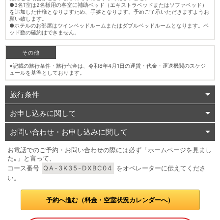
●3名1室は2名様用の客室に補助ベッド（エキストラベッドまたはソファベッド）
を追加した仕様となりますため、手狭となります。予めご了承いただきますようお
願い致します。
●ホテルのお部屋はツインベッドルームまたはダブルベッドルームとなります。ベ
ッド数の確約はできません。
その他
※記載の旅行条件・旅行代金は、令和8年4月1日の運賃・代金・運送機関のスケジ
ュールを基準としております。
旅行条件
お申し込みに関して
お問い合わせ・お申し込みに関して
お電話でのご予約・お問い合わせの際には必ず「ホームページを見まし
た｡」と言って、
コース番号
QA-3K35-DXBC04
をオペレーターに伝えてくださ
い。
予約へ進む（料金・空室状況カレンダーへ）