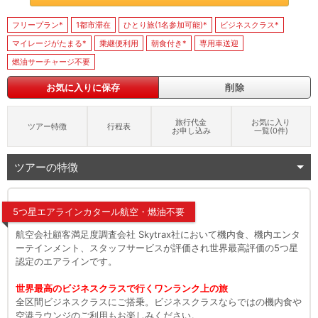
フリープラン*
1都市滞在
ひとり旅(1名参加可能)*
ビジネスクラス*
マイレージがたまる*
乗継便利用
朝食付き*
専用車送迎
燃油サーチャージ不要
お気に入りに保存
削除
旅行代金
お気に入り
ツアー特徴
行程表
お申し込み
一覧(
0
件)
ツアーの特徴
5つ星エアラインカタール航空・燃油不要
航空会社顧客満足度調査会社 Skytrax社において機内食、機内エンタ
ーテインメント、スタッフサービスが評価され世界最高評価の5つ星
認定のエアラインです。
世界最高のビジネスクラスで行くワンランク上の旅
全区間ビジネスクラスにご搭乗。ビジネスクラスならではの機内食や
空港ラウンジのご利用もお楽しみください。