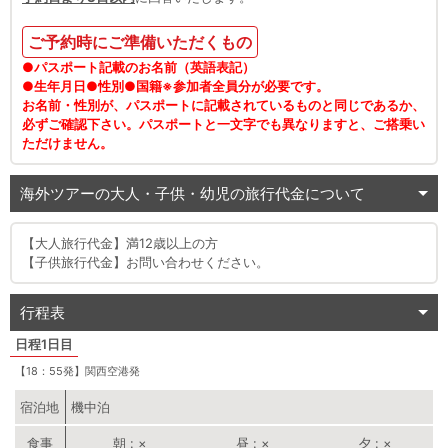
ご予約時にご準備いただくもの
●パスポート記載のお名前（英語表記）
●生年月日●性別●国籍※参加者全員分が必要です。
お名前・性別が、パスポートに記載されているものと同じであるか、
必ずご確認下さい。パスポートと一文字でも異なりますと、ご搭乗い
ただけません。
海外ツアーの大人・子供・幼児の旅行代金について
【大人旅行代金】満12歳以上の方
【子供旅行代金】お問い合わせください。
行程表
1日目
【18：55発】関西空港発
宿泊地
機中泊
朝
×
昼
×
夕
×