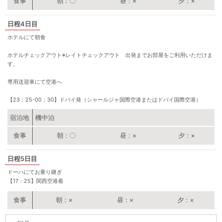
朝
〇
昼
×
夕
×
4日目
ホテルにて朝食
ホテルチェックアウト※レイトチェックアウト 出発までお部屋をご利用いただけま
す。
専用送迎車にて空港へ
【23：25-00：30】ドバイ発（シャールジャ国際空港またはドバイ国際空港）
宿泊地
機中泊
朝
〇
昼
×
夕
×
5日目
ドーハにてお乗り継ぎ
【17：25】関西空港着
朝
×
昼
×
夕
×