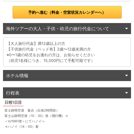
予約へ進む（料金・空室状況カレンダーへ）
海外ツアーの大人・子供・幼児の旅行代金について
【大人旅行代金】満12歳以上の方
【子供旅行代金（ベッド有】2歳〜12歳未満の方
※0〜1歳の幼児をお連れの方は、お知らせください
（幼児1名様につき、15,000円にて手配可能です）
ホテル情報
行程表
1日目
富士静岡空港 集合（出発2時間前）
富士山静岡空港（10：30）発（飛行機）
→
＜VJ1981便＞にてハノイへ
→
ハノイ（14：00）着