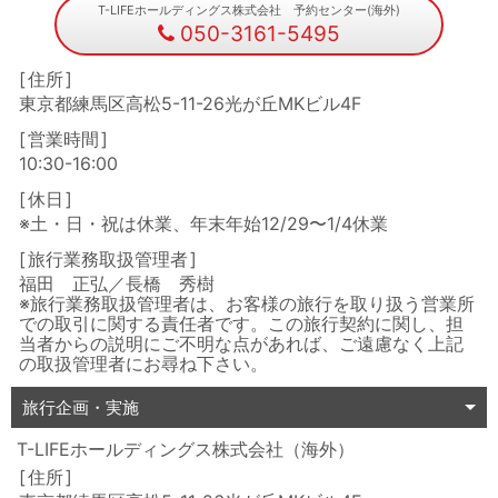
T-LIFEホールディングス株式会社 予約センター(海外)
050-3161-5495
住所
東京都練馬区高松5-11-26光が丘MKビル4F
営業時間
10:30-16:00
休日
※土・日・祝は休業、年末年始12/29〜1/4休業
旅行業務取扱管理者
福田 正弘／長橋 秀樹
※旅行業務取扱管理者は、お客様の旅行を取り扱う営業所
での取引に関する責任者です。この旅行契約に関し、担
当者からの説明にご不明な点があれば、ご遠慮なく上記
の取扱管理者にお尋ね下さい。
旅行企画・実施
T-LIFEホールディングス株式会社（海外）
住所