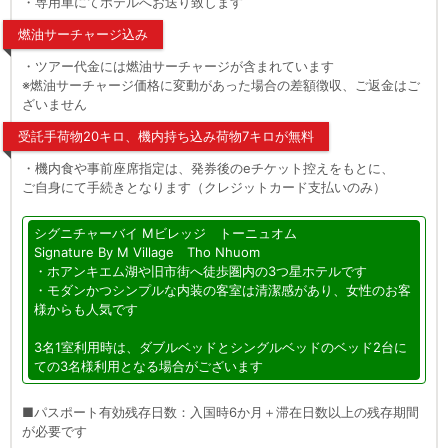
・専用車にてホテルへお送り致します
燃油サーチャージ込み
・ツアー代金には燃油サーチャージが含まれています
※燃油サーチャージ価格に変動があった場合の差額徴収、ご返金はご
ざいません
受託手荷物20キロ、機内持ち込み荷物7キロが無料
・機内食や事前座席指定は、発券後のeチケット控えをもとに、
ご自身にて手続きとなります（クレジットカード支払いのみ）
シグニチャーバイ Mビレッジ トーニュオム
Signature By M Village Tho Nhuom
・ホアンキエム湖や旧市街へ徒歩圏内の3つ星ホテルです
・モダンかつシンプルな内装の客室は清潔感があり、女性のお客
様からも人気です
3名1室利用時は、ダブルベッドとシングルベッドのベッド2台に
ての3名様利用となる場合がございます
■パスポート有効残存日数：入国時6か月＋滞在日数以上の残存期間
が必要です