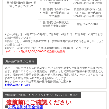
旅行開始日の前日から起
での解除
20%のいずれか高い代金
算してさかのぼって
3. 旅行開始日の前々日か
航空券取消料(※1）代金
ら当日（旅行開始前）ま
もしくは、旅行代金の
での解除
50%のいずれか高い代金
4. 旅行開始後の解除又は
旅行代金の 100%
無連絡不参加の場合
※ピーク時とは、4月27日〜5月6日、7月20日〜8月31日、12月20日〜1月7日まで
の旅行期間をいいます。
※取消日とは、お客様が当社の営業日、営業時間内に解除する旨をお申し出いただ
いた日とします。
※新ツアーが催行中止になった際は取消料無料（全額返金）となります。
（※1）・・・1区間2,000,000VND相当額の往復分
海外旅行保険のご案内
万が一、コロナウイルスに感染するとご滞在費の発生など多額な費用が必要となり
ます。新型コロナウィルス感染症も「病気」として海外旅行保険の補償対象となり
ます。現地の滞在費用や復路の航空券も基本的に再度ご購入いただくようになりま
すので海外旅行保険へのご加入をお勧めいたします。
●インターネット申込専用海外旅行傷害保険のご案内●
お申込みはこちらから
渡航前にご確認ください（ベトナム）※2026年2月現在
渡航前にご確認ください
■
外務省海外安全情報