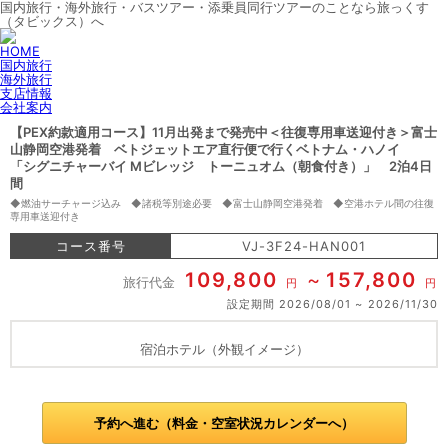
国内旅行・海外旅行・バスツアー・添乗員同行ツアーのことなら旅っくす
（タビックス）へ
HOME
国内旅行
海外旅行
支店情報
会社案内
【PEX約款適用コース】11月出発まで発売中＜往復専用車送迎付き＞富士
山静岡空港発着 ベトジェットエア直行便で行くベトナム・ハノイ
「シグニチャーバイ Mビレッジ トーニュオム（朝食付き）」 2泊4日
間
◆燃油サーチャージ込み ◆諸税等別途必要 ◆富士山静岡空港発着 ◆空港ホテル間の往復
専用車送迎付き
コース番号
VJ-3F24-HAN001
109,800
157,800
旅行代金
円
円
設定期間
2026/08/01
2026/11/30
宿泊ホテル（外観イメージ）
予約へ進む（料金・空室状況カレンダーへ）