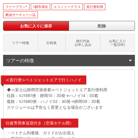
フリープラン*
1都市滞在
エコノミークラス
直行便利用
燃油サーチャージ込
お気に入りに保存
削除
旅行代金
お気に入り
ツアー特徴
行程表
お申し込み
一覧(
0
件)
ツアーの特徴
≪直行便≫ベトジェットエアで行くハノイ
◆≪富士山静岡空港発着≫ベトジェットエア直行便利用
往路：VJ1981便：静岡10：30発→ハノイ14：00着
復路：VJ1980便：ハノイ02：40発→静岡09：30着
スケジュールは予告なく変更となる場合がございます
往復専用車送迎付き（空港ホテル間）
・ベトナム到着後、ガイドがお出迎え