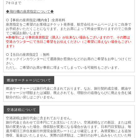
7キロまで
◆飛行機の座席指定について◆
○【事前の座席指定/機内食】:全席有料
座席指定をご希望のお客様はチケット発券後、航空会社ホームページよりご自身で
お手続きいただくことになります。またお席によって料金が変わりますのでご自身
でご確認お願いします。
※券種等により事前座席指定（購入）が出来ない場合もございますので、その際は
空港カウンターにて当日ご希望をお伝えください（ご希望に添えない場合もござい
ます）
○【当日の座席指定】：無料
チェックインカウンターにて通路側か窓側かなどのお席のご希望をお申しつけくだ
さい。
ただし、ご希望のお席が事前に埋まってしまっている可能性もございます。
燃油サーチャージについて
燃油サーチャージは旅行代金に含まれております。なお、旅行契約成立後、燃油サ
ーチャージが増額または減額、廃止されても、増額分の追徴ならびに廃止を含む減
額分の払い戻しはございません。
空港諸税について
空港諸税は旅行代金に含まれておりません。
旅行代金と合わせて日本円にてお支払いください。空港諸税などの新設、または税
額の変更があった場合、徴収額が変更になる場合があります。日本円目安額は、毎
週月曜日三井住友銀行外貨現金販売レートにより確定します。為替変動による追加
徴収、返金はいたしません。実際の請求額は、ご旅行のお申し込みをいただいた時