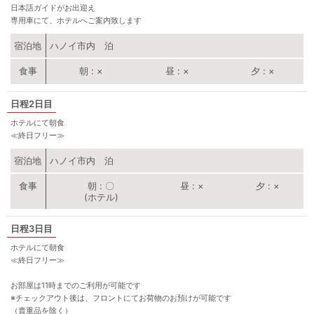
日本語ガイドがお出迎え
専用車にて、ホテルへご案内致します
宿泊地
ハノイ市内 泊
朝
×
昼
×
夕
×
2日目
ホテルにて朝食
≪終日フリー≫
宿泊地
ハノイ市内 泊
朝
〇
昼
×
夕
×
(ホテル)
3日目
ホテルにて朝食
≪終日フリー≫
お部屋は11時までのご利用が可能です
※チェックアウト後は、フロントにてお荷物のお預けが可能です
（貴重品を除く）