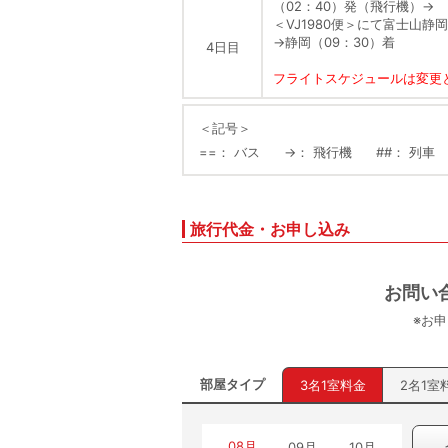
（02：40）発（飛行機）
→
＜VJ1980便＞にて富士山静
→
静岡（09：30）着
4日目
フライトスケジュールは変更
＜記号＞
==
バス
→
飛行機
##
列車
旅行代金・お申し込み
お問い
※お
部屋タイプ
3名1室料金
2名1室
08月
09月
10月