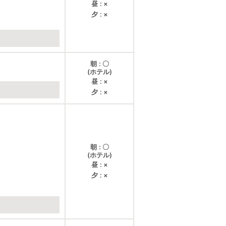
昼
×
夕
×
朝
〇
(ホテル)
昼
×
夕
×
朝
〇
(ホテル)
昼
×
夕
×