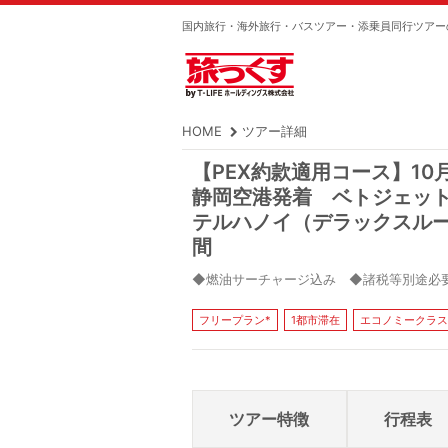
国内旅行・海外旅行・バスツアー・添乗員同行ツアー
HOME
ツアー詳細
【PEX約款適用コース】1
静岡空港発着 ベトジェッ
テルハノイ（デラックスルー
間
◆燃油サーチャージ込み ◆諸税等別途必
フリープラン*
1都市滞在
エコノミークラス
ツアー特徴
行程表