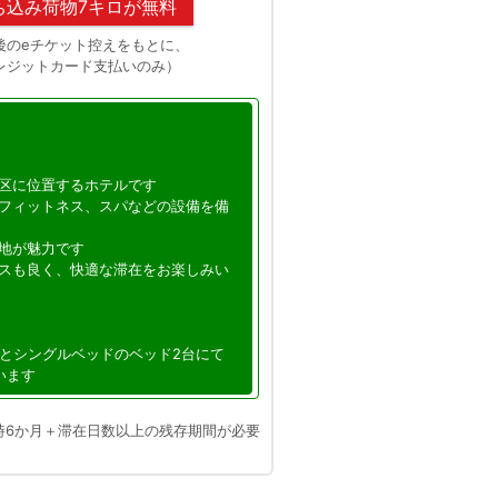
ち込み荷物7キロが無料
後のeチケット控えをもとに、
レジットカード支払いのみ）
区に位置するホテルです
フィットネス、スパなどの設備を備
地が魅力です
スも良く、快適な滞在をお楽しみい
ドとシングルベッドのベッド2台にて
います
時6か月＋滞在日数以上の残存期間が必要