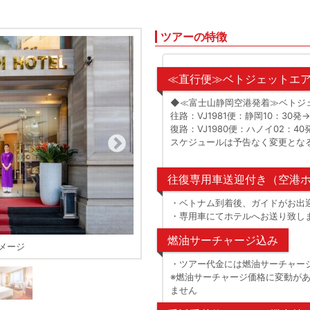
ツアーの特徴
≪直行便≫ベトジェットエ
◆≪富士山静岡空港発着≫ベトジ
往路：VJ1981便：静岡10：30発
復路：VJ1980便：ハノイ02：40
スケジュールは予告なく変更とな
往復専用車送迎付き（空港
・ベトナム到着後、ガイドがお出
・専用車にてホテルへお送り致し
燃油サーチャージ込み
メージ
ホテルロビー
・ツアー代金には燃油サーチャー
※燃油サーチャージ価格に変動が
ません