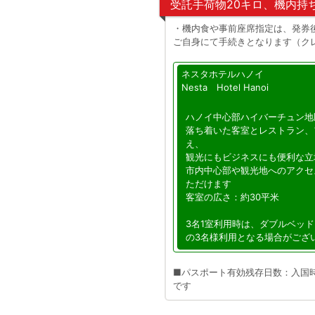
受託手荷物20キロ、機内持
・機内食や事前座席指定は、発券
ご自身にて手続きとなります（ク
ネスタホテルハノイ
Nesta Hotel Hanoi
ハノイ中心部ハイバーチュン地
落ち着いた客室とレストラン、
え、
観光にもビジネスにも便利な立
市内中心部や観光地へのアクセ
ただけます
客室の広さ：約30平米
3名1室利用時は、ダブルベッ
の3名様利用となる場合がござ
■パスポート有効残存日数：入国
です