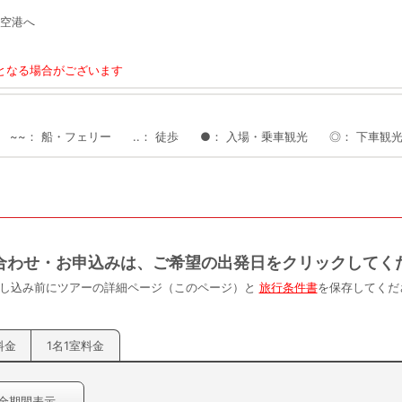
岡空港へ
となる場合がございます
~~
船・フェリー
..
徒歩
●
入場・乗車観光
◎
下車観
合わせ・お申込みは、ご希望の出発日をクリックしてく
申し込み前にツアーの詳細ページ（このページ）と
旅行条件書
を保存してくだ
料金
1名1室料金
全期間表示