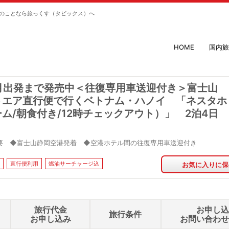
のことなら旅っくす（タビックス）へ
HOME
国内旅
0月出発まで発売中＜往復専用車送迎付き＞富士山
トエア直行便で行くベトナム・ハノイ 「ネスタホ
ム/朝食付き/12時チェックアウト）」 2泊4日
要 ◆富士山静岡空港発着 ◆空港ホテル間の往復専用車送迎付き
直行便利用
燃油サーチャージ込
お気に入りに保
旅行代金
お申し
旅行条件
お申し込み
お問い合わ