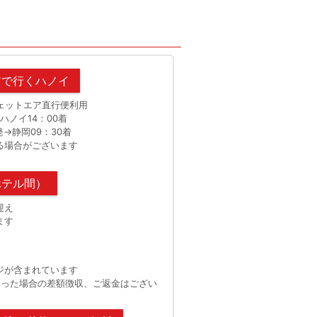
アで行くハノイ
ェットエア直行便利用
→ハノイ14：00着
発→静岡09：30着
る場合がございます
ホテル間）
迎え
ます
/イメージ
ベトジェッ
ジが含まれています
あった場合の差額徴収、ご返金はござい