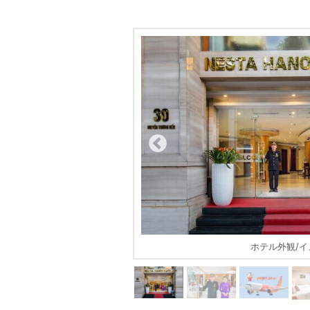
ージ
ホテル外観/イ