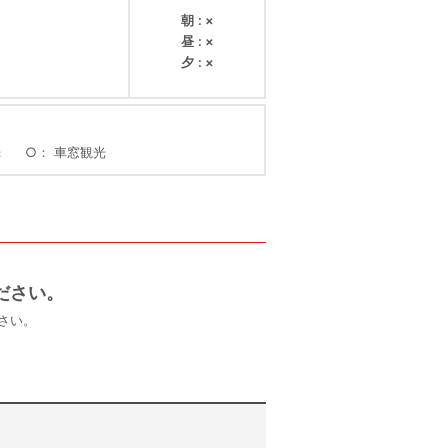
朝
×
昼
×
夕
×
光
○
車窓観光
ださい。
さい。