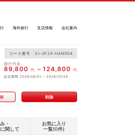
行
海外旅行
支店情報
会社案内
コース番号
VJ-3F24-HAN004
旅行代金
89,800
124,800
円
円
設定期間
2026/08/01
2026/10/29
存
削除
込み・
お気に入り
せに関して
一覧(
0
件)