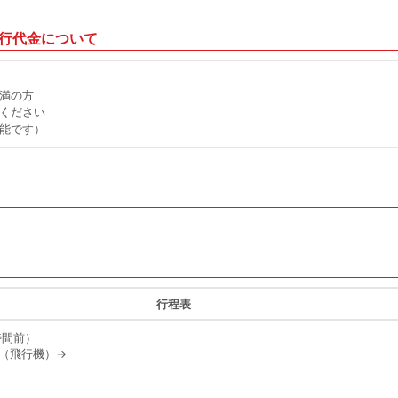
行代金について
未満の方
せください
可能です）
行程表
時間前）
発（飛行機）
→