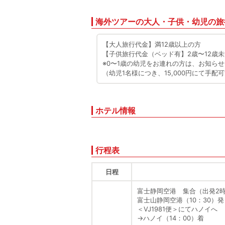
海外ツアーの大人・子供・幼児の旅
【大人旅行代金】満12歳以上の方
【子供旅行代金（ベッド有】2歳〜12歳
※0〜1歳の幼児をお連れの方は、お知ら
（幼児1名様につき、15,000円にて手配
ホテル情報
行程表
日程
富士静岡空港 集合（出発2
富士山静岡空港（10：30）
＜VJ1981便＞にてハノイへ
→
ハノイ（14：00）着